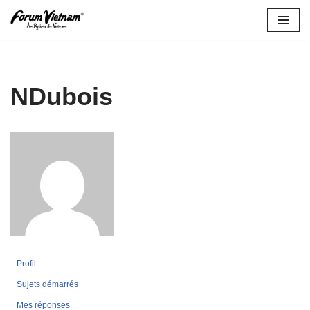
Aller
au
contenu
NDubois
Profil
Sujets démarrés
Mes réponses