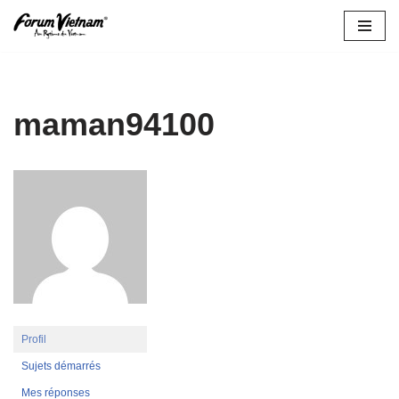
Aller
au
contenu
maman94100
Profil
Sujets démarrés
Mes réponses