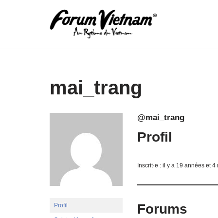
Aller
au
contenu
mai_trang
@mai_trang
Profil
Inscrit·e : il y a 19 années et 4
Forums
Profil