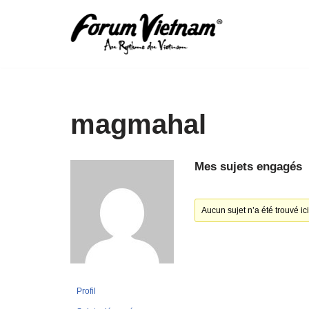
Aller
au
contenu
magmahal
Mes sujets engagés
Aucun sujet n’a été trouvé ici
Profil