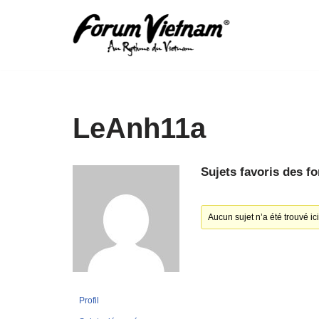
Aller
au
contenu
LeAnh11a
Sujets favoris des f
Aucun sujet n’a été trouvé ici
Profil