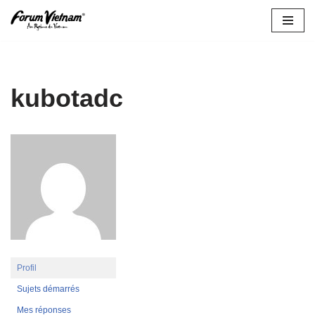
Aller
au
contenu
kubotadc
Profil
Sujets démarrés
Mes réponses