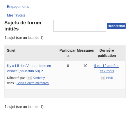
Engagements
Mes favoris
Sujets de forum
initiés
1 sujet (sur un total de 1)
Sujet
Participan
Messages
Dernière
ts
publication
Il y a t-il des Vietnamiens en
0
10
il y a 12 années
Alsace (haut-rhin 68) ?
et 7 mois
Démarré par :
Kimberly
lololili
dans :
Sorties entre membres
1 sujet (sur un total de 1)