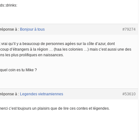
nds::drinks:
 réponse à :
Bonjour à tous
#79274
 vrai qu’il y a beaucoup de personnes agées sur la côte d’azur, dont
coup d’étrangers à la région … (haa les colonies …) mais c’est aussi une des
ns les plus prolifiques en naissances.
quel coin es tu Mike ?
 réponse à :
Legendes vietnamiennes
#53610
erci c’est toujours un plaisirs que de lire ces contes et légendes.