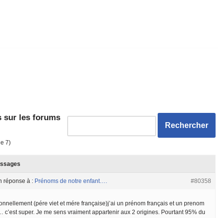
 sur les forums
de 7)
ssages
n réponse à :
Prénoms de notre enfant….
#80358
onnellement (pére viet et mére française)j’ai un prénom français et un prenom
 … c’est super. Je me sens vraiment appartenir aux 2 origines. Pourtant 95% du