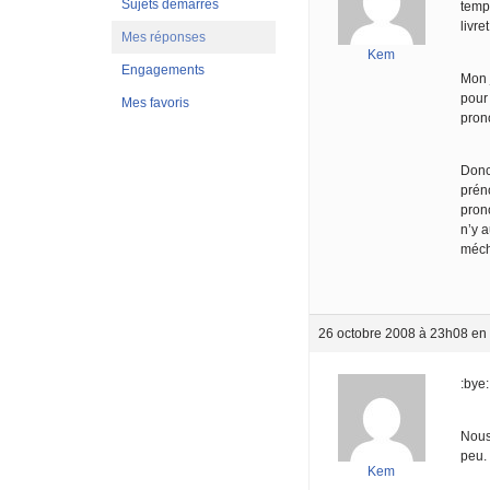
Sujets démarrés
temps
livre
Mes réponses
Kem
Engagements
Mon j
pour 
Mes favoris
pron
Donc 
prén
prono
n’y a
méch
26 octobre 2008 à 23h08
en
:bye:
Nous
peu.
Kem