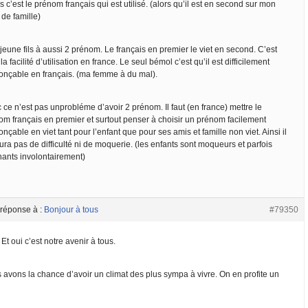
 c’est le prénom français qui est utilisé. (alors qu’il est en second sur mon
t de famille)
eune fils à aussi 2 prénom. Le français en premier le viet en second. C’est
la facilité d’utilisation en france. Le seul bémol c’est qu’il est difficilement
onçable en français. (ma femme à du mal).
ce n’est pas unprobléme d’avoir 2 prénom. Il faut (en france) mettre le
om français en premier et surtout penser à choisir un prénom facilement
nçable en viet tant pour l’enfant que pour ses amis et famille non viet. Ainsi il
ura pas de difficulté ni de moquerie. (les enfants sont moqueurs et parfois
ants involontairement)
 réponse à :
Bonjour à tous
#79350
 Et oui c’est notre avenir à tous.
 avons la chance d’avoir un climat des plus sympa à vivre. On en profite un