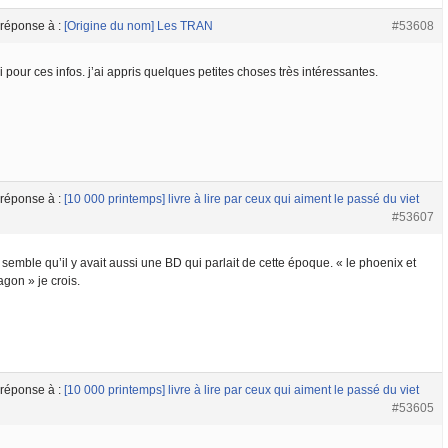
 réponse à :
[Origine du nom] Les TRAN
#53608
 pour ces infos. j’ai appris quelques petites choses très intéressantes.
 réponse à :
[10 000 printemps] livre à lire par ceux qui aiment le passé du viet
#53607
 semble qu’il y avait aussi une BD qui parlait de cette époque. « le phoenix et
agon » je crois.
 réponse à :
[10 000 printemps] livre à lire par ceux qui aiment le passé du viet
#53605