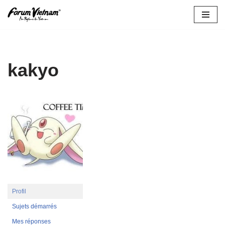
Aller
au
contenu
kakyo
Profil
Sujets démarrés
Mes réponses