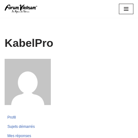
Aller
au
contenu
KabelPro
Profil
Sujets démarrés
Mes réponses