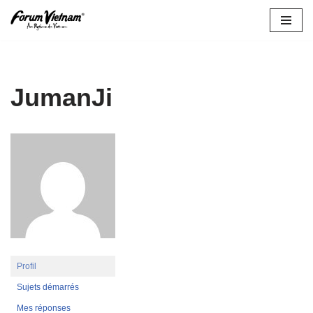
Aller
au
contenu
JumanJi
Profil
Sujets démarrés
Mes réponses