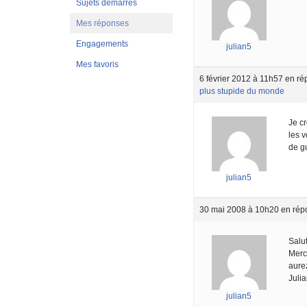
Sujets démarrés
Mes réponses
Engagements
julian5
Mes favoris
6 février 2012 à 11h57
en ré
plus stupide du monde
Je c
les v
de gu
julian5
30 mai 2008 à 10h20
en rép
Salut
Merc
aurez
Juli
julian5