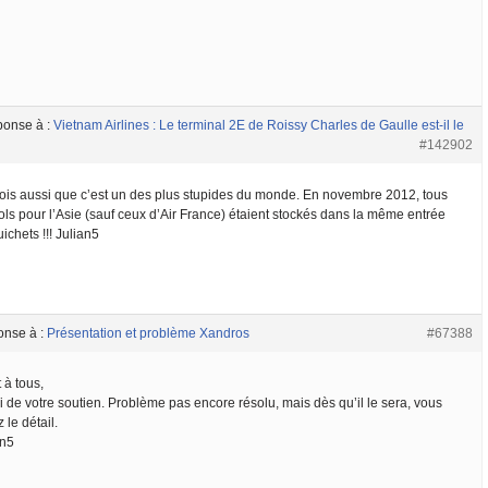
ponse à :
Vietnam Airlines : Le terminal 2E de Roissy Charles de Gaulle est-il le
#142902
rois aussi que c’est un des plus stupides du monde. En novembre 2012, tous
ols pour l’Asie (sauf ceux d’Air France) étaient stockés dans la même entrée
ichets !!! Julian5
onse à :
Présentation et problème Xandros
#67388
 à tous,
i de votre soutien. Problème pas encore résolu, mais dès qu’il le sera, vous
 le détail.
an5