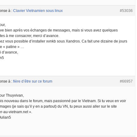
onse à :
Clavier Vietnamien sous linux
#53036
our,
rive bien après vos échanges de messages, mais si vous avez quelques
tes à me consacrer, merci d’avance.
ez vous possible d’installer xvnkb sous Xandros. Ca fait une dizaine de jours
je « patine » …
i d’avance,
an5
onse à :
fière d’être sur ce forum
#66957
our Thuyvivan,
uis nouveau dans le forum, mais passionné par le Vietnam. Si tu veux en voir
mages (je sais qu’il y en a partout) du VN, tu peux aussi aller sur le site
er-au-vietnam.net ».
Julian5