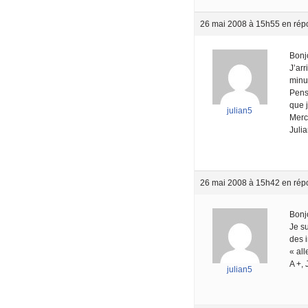
26 mai 2008 à 15h55
en rép
Bonj
J’ar
minu
Pens
que 
julian5
Merc
Juli
26 mai 2008 à 15h42
en rép
Bonj
Je s
des i
« all
A +, 
julian5