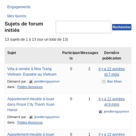
Engagements
Mes favoris
Sujets de forum
initiés
13 sujets de 1 à 13 (sur un total de 13)
Sujet
Participan
Messages
Dernière
ts
publication
Villa à vendre à Nha Trang
0
2
il y a 12 années
Vietnam- Expatrie au Vietnam
et 7 mois
Démarré par :
jennifernguyenvn
Bao Nhan
dans :
Petites Annonces
Appartement meuble à louer
0
1
il y a 12 années
dans Royal City Thanh Xuan
et 9 mois
Hanoi
jennifernguyenvn
Démarré par :
jennifernguyenvn
dans :
Petites Annonces
Appartement meuble à louer
0
1
il y a 12 années