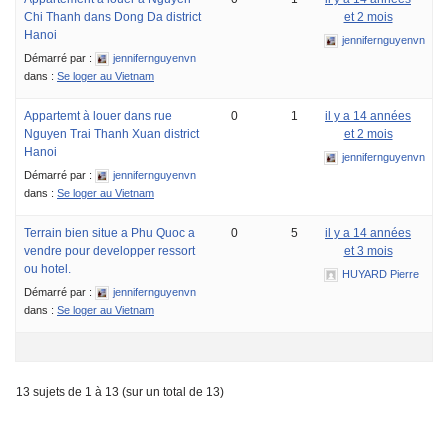
Chi Thanh dans Dong Da district
et 2 mois
Hanoi
jennifernguyenvn
Démarré par :
jennifernguyenvn
dans :
Se loger au Vietnam
Appartemt à louer dans rue
0
1
il y a 14 années
Nguyen Trai Thanh Xuan district
et 2 mois
Hanoi
jennifernguyenvn
Démarré par :
jennifernguyenvn
dans :
Se loger au Vietnam
Terrain bien situe a Phu Quoc a
0
5
il y a 14 années
vendre pour developper ressort
et 3 mois
ou hotel.
HUYARD Pierre
Démarré par :
jennifernguyenvn
dans :
Se loger au Vietnam
13 sujets de 1 à 13 (sur un total de 13)