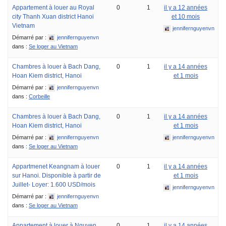
Appartement à louer au Royal
0
1
il y a 12 années
city Thanh Xuan district Hanoi
et 10 mois
Vietnam
jennifernguyenvn
Démarré par :
jennifernguyenvn
dans :
Se loger au Vietnam
Chambres à louer à Bach Dang,
0
1
il y a 14 années
Hoan Kiem district, Hanoi
et 1 mois
Démarré par :
jennifernguyenvn
dans :
Corbeille
Chambres à louer à Bach Dang,
0
1
il y a 14 années
Hoan Kiem district, Hanoi
et 1 mois
Démarré par :
jennifernguyenvn
jennifernguyenvn
dans :
Se loger au Vietnam
Appartmenet Keangnam à louer
0
1
il y a 14 années
sur Hanoi. Disponible à partir de
et 1 mois
Juillet- Loyer: 1.600 USD/mois
jennifernguyenvn
Démarré par :
jennifernguyenvn
dans :
Se loger au Vietnam
Appartement à louer à Nguyen
0
1
il y a 14 années