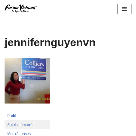
Aller
au
contenu
jennifernguyenvn
Profil
Sujets démarrés
Mes réponses