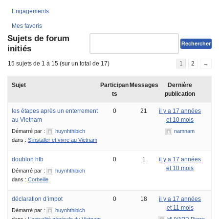
Engagements
Mes favoris
Sujets de forum
initiés
15 sujets de 1 à 15 (sur un total de 17)
1
2
→
Sujet
Participan
Messages
Dernière
ts
publication
les étapes après un enterrement
0
21
il y a 17 années
au Vietnam
et 10 mois
Démarré par :
huynhthibich
namnam
dans :
S’installer et vivre au Vietnam
doublon htb
0
1
il y a 17 années
et 10 mois
Démarré par :
huynhthibich
dans :
Corbeille
déclaration d’impot
0
18
il y a 17 années
et 11 mois
Démarré par :
huynhthibich
dans :
L’actualité générale du Vietnam
HUYARD Pierre