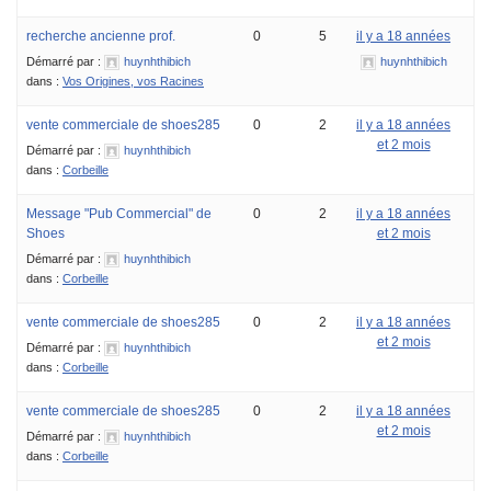
recherche ancienne prof.
0
5
il y a 18 années
Démarré par :
huynhthibich
huynhthibich
dans :
Vos Origines, vos Racines
vente commerciale de shoes285
0
2
il y a 18 années
et 2 mois
Démarré par :
huynhthibich
dans :
Corbeille
Message "Pub Commercial" de
0
2
il y a 18 années
Shoes
et 2 mois
Démarré par :
huynhthibich
dans :
Corbeille
vente commerciale de shoes285
0
2
il y a 18 années
et 2 mois
Démarré par :
huynhthibich
dans :
Corbeille
vente commerciale de shoes285
0
2
il y a 18 années
et 2 mois
Démarré par :
huynhthibich
dans :
Corbeille