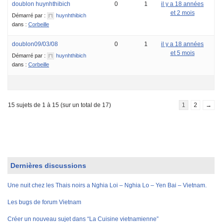
doublon huynhthibich
0
1
il y a 18 années
et 2 mois
Démarré par :
huynhthibich
dans :
Corbeille
doublon09/03/08
0
1
il y a 18 années
et 5 mois
Démarré par :
huynhthibich
dans :
Corbeille
15 sujets de 1 à 15 (sur un total de 17)
1
2
→
Dernières discussions
Une nuit chez les Thais noirs a Nghia Loi – Nghia Lo – Yen Bai – Vietnam.
Les bugs de forum Vietnam
Créer un nouveau sujet dans “La Cuisine vietnamienne”