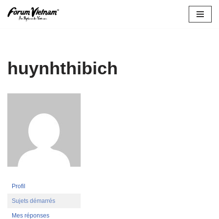
Aller
au
contenu
huynhthibich
Profil
Sujets démarrés
Mes réponses