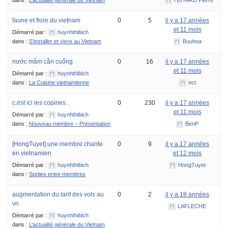
faune et flore du vietnam
0
5
il y a 17 années
et 11 mois
Démarré par :
huynhthibich
dans :
S’installer et vivre au Vietnam
Buuhoa
nước mắm cằn cuống
0
16
il y a 17 années
et 11 mois
Démarré par :
huynhthibich
dans :
La Cuisine vietnamienne
nct
c,est ici les copines .
0
230
il y a 17 années
et 11 mois
Démarré par :
huynhthibich
dans :
Nouveau membre – Présentation
BenP
[HongTuyet] une membre chante
0
9
il y a 17 années
en vietnamien
et 12 mois
Démarré par :
huynhthibich
HongTuyet
dans :
Sorties entre membres
augmentation du tarif des vols au
0
2
il y a 18 années
vn
LAFLECHE
Démarré par :
huynhthibich
dans :
L’actualité générale du Vietnam