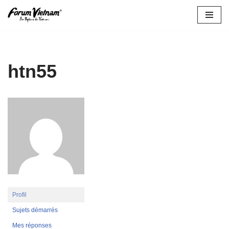
Aller
au
contenu
htn55
Profil
Sujets démarrés
Mes réponses