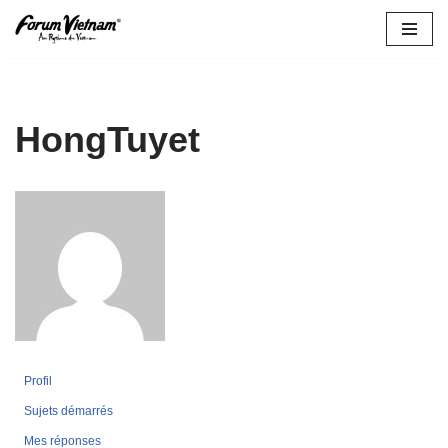
Aller
au
contenu
HongTuyet
Profil
Sujets démarrés
Mes réponses