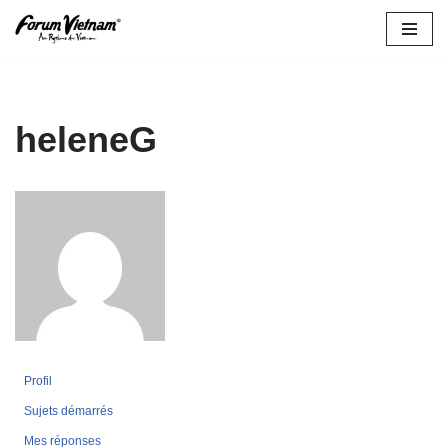
Aller
au
contenu
heleneG
Profil
Sujets démarrés
Mes réponses