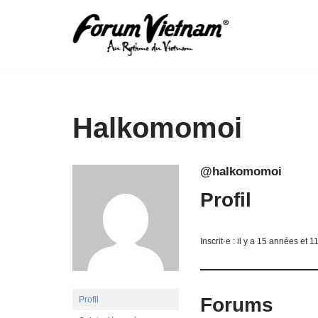
Aller
au
contenu
Halkomomoi
@halkomomoi
Profil
Inscrit·e : il y a 15 années et 1
Forums
Profil