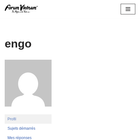
Aller
au
contenu
engo
Profil
Sujets démarrés
Mes réponses