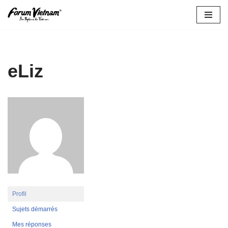
Aller
au
contenu
eLiz
Profil
Sujets démarrés
Mes réponses