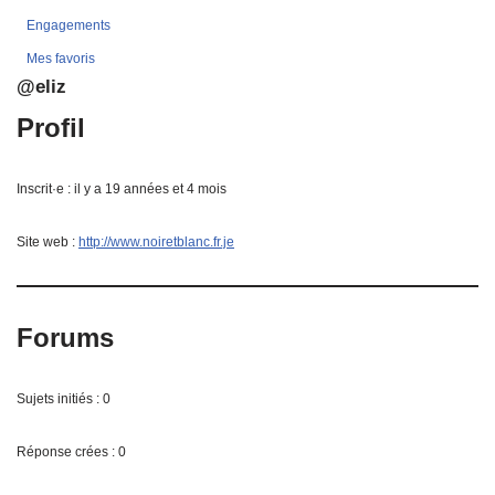
Engagements
Mes favoris
@eliz
Profil
Inscrit·e : il y a 19 années et 4 mois
Site web :
http://www.noiretblanc.fr.je
Forums
Sujets initiés : 0
Réponse crées : 0