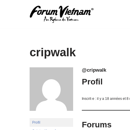
Aller
au
contenu
cripwalk
@cripwalk
Profil
Inscrit·e : il y a 18 années et 8
Forums
Profil