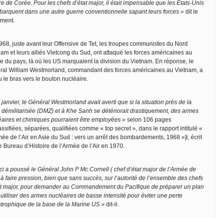
e de Corée. Pour les chefs d’état major, il était impensable que les Etats-Unis
barquent dans une autre guerre conventionnelle sapant leurs forces »
dit le
ment.
968, juste avant leur Offensive de Tet, les troupes communistes du Nord
nam et leurs alliés Vietcong du Sud, ont attaqué les forces américaines au
re du pays, là où les US marquaient la division du Vietnam. En réponse, le
ral William Westmorland, commandant des forces américaines au Vietnam, a
 le bras vers le bouton nucléaire.
 janvier, le Général Westmorland avait averti que si la situation près de la
 démilitarisée (DMZ) et à Khe Sanh se détériorait drastiquement, des armes
éaires et chimiques pourraient être employées »
selon 106 pages
ssifiées, séparées, qualifiées comme « top secret », dans le rapport intitulé «
ée de l’Air en Asie du Sud : vers un arrêt des bombardements, 1968 »]i, écrit
e Bureau d’Histoire de l’Armée de l’Air en 1970.
ci a poussé le Général John P Mc Cornell ( chef d’état major de l’Armée de
) à faire pression, bien que sans succès, sur l’autorité de l’ensemble des chefs
at major, pour demander au Commandement du Pacifique de préparer un plan
utiliser des armes nucléaires de basse intensité pour éviter une perte
strophique de la base de la Marine US »
dit-il.