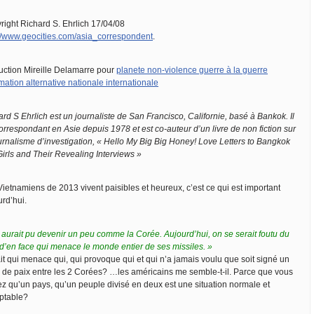
right Richard S. Ehrlich 17/04/08
://www.geocities.com/asia_correspondent
.
uction Mireille Delamarre pour
planete non-violence guerre à la guerre
mation alternative nationale internationale
rd S Ehrlich est un journaliste de San Francisco, Californie, basé à Bankok. Il
orrespondant en Asie depuis 1978 et est co-auteur d’un livre de non fiction sur
ournalisme d’investigation, « Hello My Big Big Honey! Love Letters to Bangkok
Girls and Their Revealing Interviews »
Vietnamiens de 2013 vivent paisibles et heureux, c’est ce qui est important
urd’hui.
 aurait pu devenir un peu comme la Corée. Aujourd’hui, on se serait foutu du
d’en face qui menace le monde entier de ses missiles. »
it qui menace qui, qui provoque qui et qui n’a jamais voulu que soit signé un
té de paix entre les 2 Corées? …les américains me semble-t-il. Parce que vous
ez qu’un pays, qu’un peuple divisé en deux est une situation normale et
ptable?