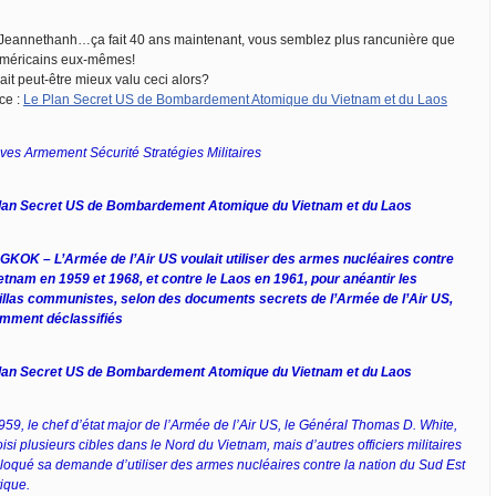
Jeannethanh…ça fait 40 ans maintenant, vous semblez plus rancunière que
américains eux-mêmes!
rait peut-être mieux valu ceci alors?
ce :
Le Plan Secret US de Bombardement Atomique du Vietnam et du Laos
ives Armement Sécurité Stratégies Militaires
lan Secret US de Bombardement Atomique du Vietnam et du Laos
KOK – L’Armée de l’Air US voulait utiliser des armes nucléaires contre
ietnam en 1959 et 1968, et contre le Laos en 1961, pour anéantir les
illas communistes, selon des documents secrets de l’Armée de l’Air US,
mment déclassifiés
lan Secret US de Bombardement Atomique du Vietnam et du Laos
959, le chef d’état major de l’Armée de l’Air US, le Général Thomas D. White,
isi plusieurs cibles dans le Nord du Vietnam, mais d’autres officiers militaires
bloqué sa demande d’utiliser des armes nucléaires contre la nation du Sud Est
ique.