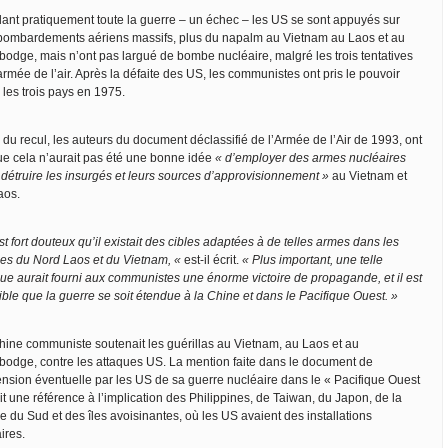
ant pratiquement toute la guerre – un échec – les US se sont appuyés sur
bombardements aériens massifs, plus du napalm au Vietnam au Laos et au
odge, mais n’ont pas largué de bombe nucléaire, malgré les trois tentatives
armée de l’air. Après la défaite des US, les communistes ont pris le pouvoir
 les trois pays en 1975.
 du recul, les auteurs du document déclassifié de l’Armée de l’Air de 1993, ont
que cela n’aurait pas été une bonne idée
« d’employer des armes nucléaires
 détruire les insurgés et leurs sources d’approvisionnement »
au Vietnam et
aos.
est fort douteux qu’il existait des cibles adaptées à de telles armes dans les
les du Nord Laos et du Vietnam, «
est-il écrit.
« Plus important, une telle
que aurait fourni aux communistes une énorme victoire de propagande, et il est
ble que la guerre se soit étendue à la Chine et dans le Pacifique Ouest. »
hine communiste soutenait les guérillas au Vietnam, au Laos et au
odge, contre les attaques US. La mention faite dans le document de
tension éventuelle par les US de sa guerre nucléaire dans le « Pacifique Ouest
it une référence à l’implication des Philippines, de Taiwan, du Japon, de la
 du Sud et des îles avoisinantes, où les US avaient des installations
aires.