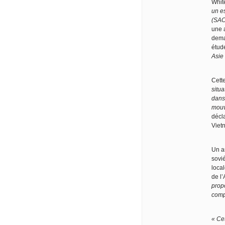
Whi
un e
(SAC
une a
dema
étude
Asie
Cett
situa
dans
mouv
décla
Vietn
Un a
sovié
loca
de l
prop
comp
« Cet