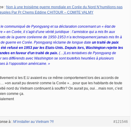
ce :
Non à une troisième guerre mondiale en Corée du Nord N’humilions pas
peuples Par Pr Chems Eddine CHITOUR – COMITE VALMY
 le communiqué de Pyongyang et sa déclaration concernant un « état de
e » en Corée, il s’agit d’une vérité juridique : l’armistice qui a mis fin aux
ats de la guerre coréenne de 1950-1953 n’a techniquement jamais mis fin à
at de guerre en Corée. Pyongyang réclame de longue date
un traité de paix
a été refusé en 1953 par les Etats-Unis. Depuis lors, Washington rejette les
ndes en faveur d’un traité de paix.
(…)Les tentatives de Pyongyang de
er ses différends avec Washington se sont toutefois heurtées à plusieurs
ses à l’opposition américaine. »
ctivement si les E.U avaient eu ce même comportement lors des accords de
s… »on aurait pu devenir comme la Corée »…pour que les habitants de toute
itié nord du Vietnam continuent à souffrir? On aurait pu, oui…mais non, c’est
 bien comme ça.
ialement
onse à :
M’installer au Vietnam ?!!
#121546