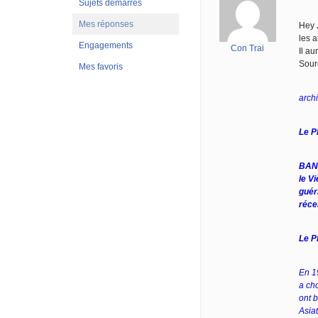
Sujets démarrés
Mes réponses
Hey 
les 
Engagements
Con Trai
Il au
Sour
Mes favoris
arch
Le P
BANG
le V
guér
réce
Le P
En 1
a cho
ont 
Asiat