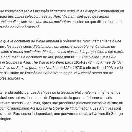
te voulait écraser les insurgés et détruire leurs voies d’approvisionnement en
quant des cibles sélectionnées au Nord Vietnam, soit avec des armes
entionnelles, soit avec des armes nucléaires, «
selon ce que dit un document
Armée de l’Air déclassifié.
en que le document de White appelait à prévenir les Nord Vietnamiens d’une
ue , les autres chefs d’état major l’ont ajourné, probablement à cause de
lisation d’armes nucléaires. Plusieurs mois plus tard, la proposition a été retirée
 le document. Le document de 400 page intitulé
« « The United States Air
e in Southeast Asia: The War in Northern Laos 1954-1973, » (L’Armée de l‘Air
n Asie du Sud : la guerre au Nord Laos 1954-1973)
a été écrit en 1993 par le
re d’Histoire de l’Armée de l’Air à Washington, et
« classé secret par de
ples sources ».
été rendu public par Les
Archives de la Sécurité Nationale
– en même temps
plusieurs autres documents de l’époque de la guerre aérienne classés
avant secrets – le 9 avril, après une procédure judiciaire intensive au titre du
om of Information Act (Loi sur la Liberté de l’Information)
. Les
Archives
sont
nstitut de Recherche indépendant, non gouvernemental, à l’Université George
ington.