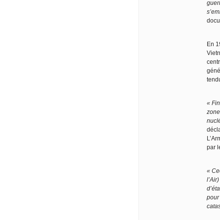
guerr
s’em
docu
En 1
Viet
cent
géné
tendu
« Fin
zone
nucl
décla
L’Arm
par l
« Ce
l’Air
d’ét
pour 
cata