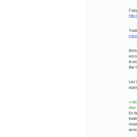
Copy
http
Trad
infor
Richa
est c
le j
Bar 
Les 
aujo
« On
mec 
En fa
trai
croy
acce