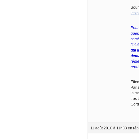
Sour
les 
Pour
guerr
comb
l’ét
qui 
dema
régl
repri
Effe
Pari
la mo
très
Cord
11 août 2010 à 11h33
en rép