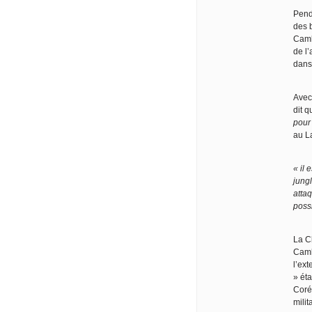
Pend
des 
Camb
de l’
dans
Avec
dit 
pour
au L
« il 
jung
atta
possi
La C
Camb
l’ex
» éta
Corée
milit