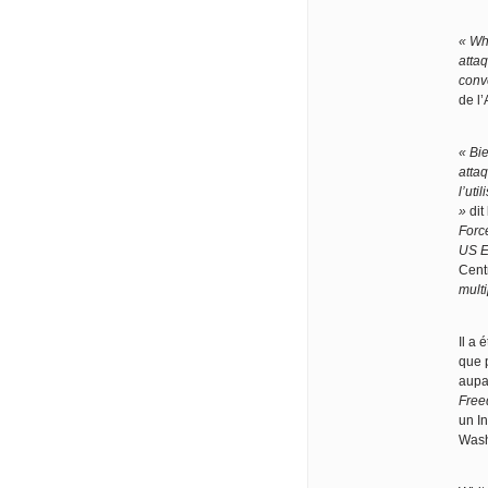
« Whi
atta
conv
de l’
« Bi
attaq
l’uti
»
dit
Forc
US E
Cent
multi
Il a 
que 
aupar
Freed
un I
Wash