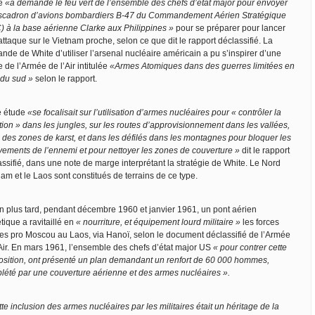
te
«a demandé le feu vert de l’ensemble des chefs d’état major pour envoyer
scadron d’avions bombardiers B-47 du Commandement Aérien Stratégique
) à la base aérienne Clarke aux Philippines »
pour se préparer pour lancer
ttaque sur le Vietnam proche, selon ce que dit le rapport déclassifié. La
nde de White d’utiliser l’arsenal nucléaire américain a pu s’inspirer d’une
 de l’Armée de l’Air intitulée
«Armes Atomiques dans des guerres limitées en
 du sud »
selon le rapport.
e étude
«se focalisait sur l’utilisation d’armes nucléaires pour « contrôler la
tion » dans les jungles, sur les routes d’approvisionnement dans les vallées,
 des zones de karst, et dans les défilés dans les montagnes pour bloquer les
ements de l’ennemi et pour nettoyer les zones de couverture »
dit le rapport
ssifié, dans une note de marge interprétant la stratégie de White. Le Nord
am et le Laos sont constitués de terrains de ce type.
n plus tard, pendant décembre 1960 et janvier 1961, un pont aérien
tique a ravitaillé en
« nourriture, et équipement lourd militaire »
les forces
les pro Moscou au Laos, via Hanoï, selon le document déclassifié de l’Armée
’Air. En mars 1961, l’ensemble des chefs d’état major US
« pour contrer cette
osition, ont présenté un plan demandant un renfort de 60 000 hommes,
lété par une couverture aérienne et des armes nucléaires ».
te inclusion des armes nucléaires par les militaires était un héritage de la