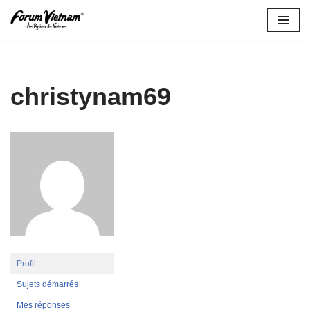
Aller
au
contenu
christynam69
Profil
Sujets démarrés
Mes réponses