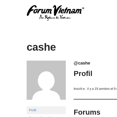
Aller
au
contenu
cashe
@cashe
Profil
Inscrit·e : il y a 19 années et 9
Forums
Profil