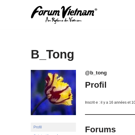
Aller
au
contenu
B_Tong
@b_tong
Profil
Inscrit·e : il y a 16 années et 
Forums
Profil