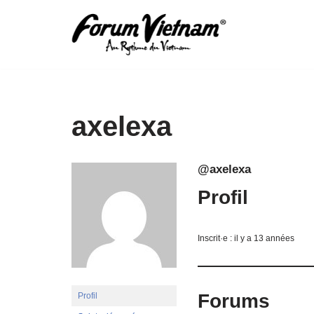
Aller
au
contenu
axelexa
@axelexa
Profil
Inscrit·e : il y a 13 années
Forums
Profil