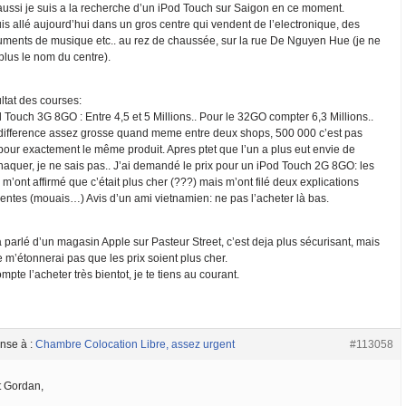
aussi je suis a la recherche d’un iPod Touch sur Saigon en ce moment.
is allé aujourd’hui dans un gros centre qui vendent de l’electronique, des
ruments de musique etc.. au rez de chaussée, sur la rue De Nguyen Hue (je ne
plus le nom du centre).
ltat des courses:
 Touch 3G 8GO : Entre 4,5 et 5 Millions.. Pour le 32GO compter 6,3 Millions..
difference assez grosse quand meme entre deux shops, 500 000 c’est pas
 pour exactement le même produit. Apres ptet que l’un a plus eut envie de
naquer, je ne sais pas.. J’ai demandé le prix pour un iPod Touch 2G 8GO: les
m’ont affirmé que c’était plus cher (???) mais m’ont filé deux explications
érentes (mouais…) Avis d’un ami vietnamien: ne pas l’acheter là bas.
a parlé d’un magasin Apple sur Pasteur Street, c’est deja plus sécurisant, mais
 m’étonnerai pas que les prix soient plus cher.
mpte l’acheter très bientot, je te tiens au courant.
nse à :
Chambre Colocation Libre, assez urgent
#113058
t Gordan,