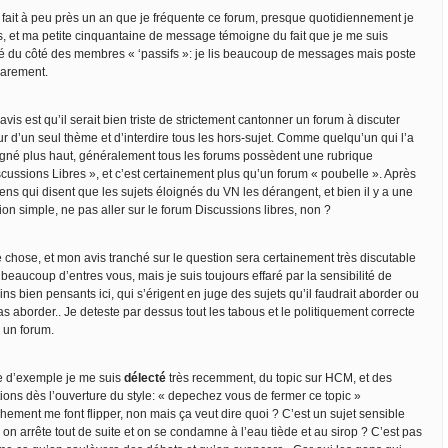
 fait à peu près un an que je fréquente ce forum, presque quotidiennement je
is, et ma petite cinquantaine de message témoigne du fait que je me suis
é du côté des membres « ‘passifs »: je lis beaucoup de messages mais poste
rarement.
vis est qu’il serait bien triste de strictement cantonner un forum à discuter
r d’un seul thème et d’interdire tous les hors-sujet. Comme quelqu’un qui l’a
igné plus haut, généralement tous les forums possèdent une rubrique
scussions Libres », et c’est certainement plus qu’un forum « poubelle ». Après
ens qui disent que les sujets éloignés du VN les dérangent, et bien il y a une
ion simple, ne pas aller sur le forum Discussions libres, non ?
e chose, et mon avis tranché sur le question sera certainement très discutable
beaucoup d’entres vous, mais je suis toujours effaré par la sensibilité de
ins bien pensants ici, qui s’érigent en juge des sujets qu’il faudrait aborder ou
s aborder.. Je deteste par dessus tout les tabous et le politiquement correcte
 un forum.
re d’exemple je me suis
délecté
très recemment, du topic sur HCM, et des
ions dès l’ouverture du style: « depechez vous de fermer ce topic »
hement me font flipper, non mais ça veut dire quoi ? C’est un sujet sensible
on arrête tout de suite et on se condamne à l’eau tiède et au sirop ? C’est pas