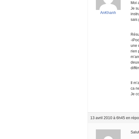
Moi 
Je su
AnKhanh
inst
sais 
Résu
-iPod
une 
rien
m’ar
deux 
diff
Il m’
ca ne
Je co
13 avril 2010 à 6h45
en répo
Salu