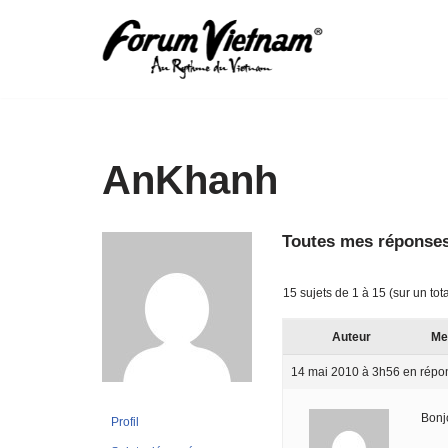
Aller
au
contenu
AnKhanh
Toutes mes réponses
15 sujets de 1 à 15 (sur un tot
Auteur
Me
14 mai 2010 à 3h56
en répo
Bonj
Profil