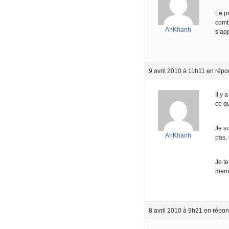
Le p
comb
AnKhanh
s’ap
9 avril 2010 à 11h11
en répo
Il y 
ce qu
Je su
AnKhanh
pas,
Je t
meme
8 avril 2010 à 9h21
en répon