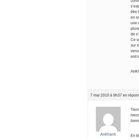
comm
s’exp
être 
en so
une 
plura
de s
Ce s
sur 
venu
soit 
AnK
7 mai 2010 à 9h37
en répon
Tiens
mess
bann
AnKhanh
En to