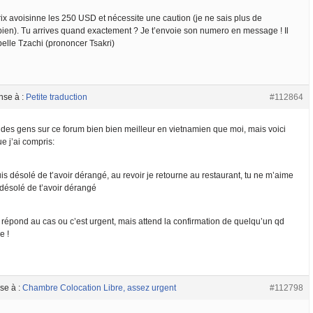
rix avoisinne les 250 USD et nécessite une caution (je ne sais plus de
ien). Tu arrives quand exactement ? Je t’envoie son numero en message ! Il
pelle Tzachi (prononcer Tsakri)
nse à :
Petite traduction
#112864
a des gens sur ce forum bien bien meilleur en vietnamien que moi, mais voici
e j’ai compris:
is désolé de t’avoir dérangé, au revoir je retourne au restaurant, tu ne m’aime
 désolé de t’avoir dérangé
e répond au cas ou c’est urgent, mais attend la confirmation de quelqu’un qd
 !
se à :
Chambre Colocation Libre, assez urgent
#112798