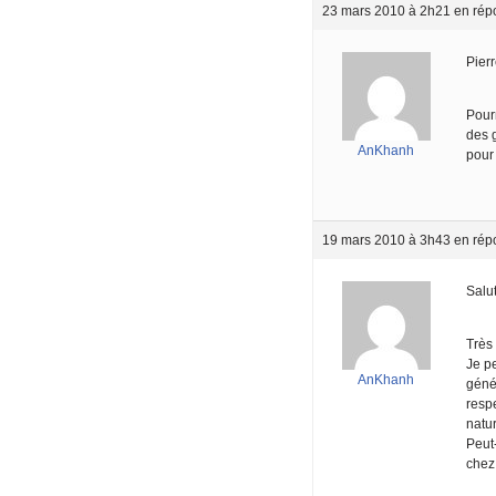
23 mars 2010 à 2h21
en rép
Pierr
Pourr
des g
AnKhanh
pour 
19 mars 2010 à 3h43
en rép
Salu
Très 
Je p
AnKhanh
géné
resp
natu
Peut
chez