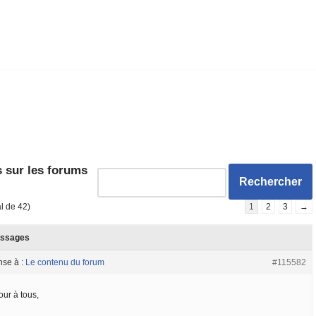
 sur les forums
al de 42)
1
2
3
→
ssages
nse à :
Le contenu du forum
#115582
our à tous,