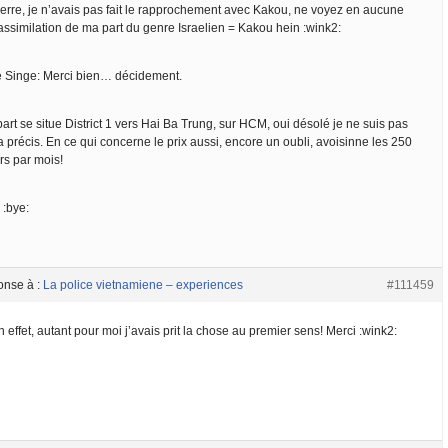
Pierre, je n’avais pas fait le rapprochement avec Kakou, ne voyez en aucune
assimilation de ma part du genre Israelien = Kakou hein :wink2:
e Singe: Merci bien… décidement.
art se situe District 1 vers Hai Ba Trung, sur HCM, oui désolé je ne suis pas
 précis. En ce qui concerne le prix aussi, encore un oubli, avoisinne les 250
rs par mois!
 :bye:
onse à :
La police vietnamiene – experiences
#111459
 effet, autant pour moi j’avais prit la chose au premier sens! Merci :wink2: