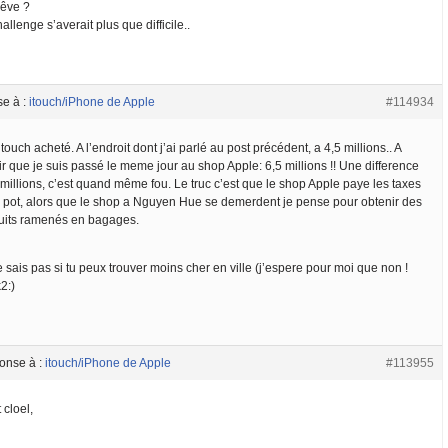
rêve ?
allenge s’averait plus que difficile..
se à :
itouch/iPhone de Apple
#114934
touch acheté. A l’endroit dont j’ai parlé au post précédent, a 4,5 millions.. A
r que je suis passé le meme jour au shop Apple: 6,5 millions !! Une difference
millions, c’est quand même fou. Le truc c’est que le shop Apple paye les taxes
n pot, alors que le shop a Nguyen Hue se demerdent je pense pour obtenir des
uits ramenés en bagages.
 sais pas si tu peux trouver moins cher en ville (j’espere pour moi que non !
2:)
onse à :
itouch/iPhone de Apple
#113955
 cloel,