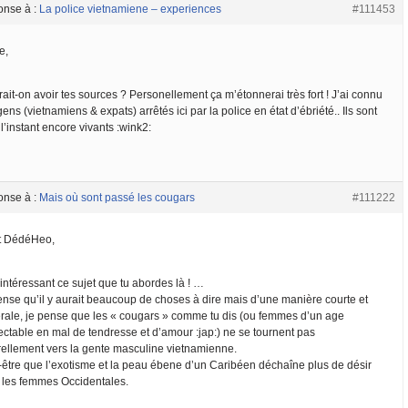
onse à :
La police vietnamiene – experiences
#111453
e,
ait-on avoir tes sources ? Personellement ça m’étonnerai très fort ! J’ai connu
ens (vietnamiens & expats) arrêtés ici par la police en état d’ébriété.. Ils sont
l’instant encore vivants :wink2:
onse à :
Mais où sont passé les cougars
#111222
t DédéHeo,
intéressant ce sujet que tu abordes là ! …
ense qu’il y aurait beaucoup de choses à dire mais d’une manière courte et
rale, je pense que les « cougars » comme tu dis (ou femmes d’un age
ectable en mal de tendresse et d’amour :jap:) ne se tournent pas
rellement vers la gente masculine vietnamienne.
-être que l’exotisme et la peau ébene d’un Caribéen déchaîne plus de désir
 les femmes Occidentales.