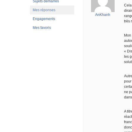
Sujets démarrés
Cela
Mes réponses
dira
AnKhanh
rang
Engagements
très 
Mes favoris
Mon a
autou
soul
« Di
les g
solut
Autr
pour 
certa
ne pa
dans
A tit
réact
franc
donc 