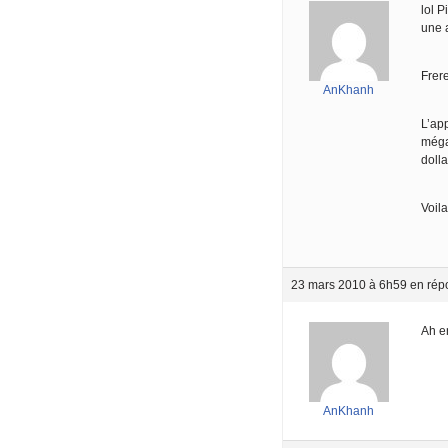
lol 
une 
Frer
AnKhanh
L’app
méga
dolla
Voila
23 mars 2010 à 6h59
en rép
Ah en
AnKhanh