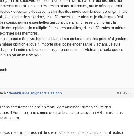
e ça qu’on soulèvera des débats et qu’on avancera.. Car oui les gens qui
rimeront auront sans doutes des opinions différentes, oui le débat pourrait
houleux et certains dépasser les limites (les modo sont là pour gérer ça), mais
it, tout le monde s’exprime, les différences se heurtent et je dirais que c’est
des composantes essentielles qui constituent la richesse d’un forum: la
lité des opinions, la multiplicité des personnalités, et les différentes manières
’exprimer des membres.
erait quand même vachement chiant si sur ce forum tous les gens s’alignaient
la même opinion et que n’importe quel poste encensait le Vietnam. Je suis
 ici pour la même raison que tous, apprendre sur le Vietnam, et cela que ce
en bien ou en mal :wink2:
hanh
se à :
devenir aide soignante a saigon
#114986
 tiens déterrement d’ancien topic.. Agreablement surpris de lire des
ages d’Aurelune, une copine que j’ai beaucoup cotoyé au VN.. mais helas
ie du forum.
ut cas il serait interessant de savoir si cette demoiselle à finalement réalisé