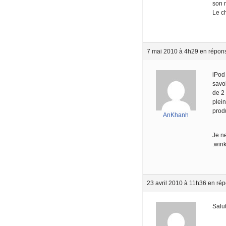
son 
Le ch
7 mai 2010 à 4h29
en répon
iPod 
savoi
de 2 
plei
prod
AnKhanh
Je ne
:wink
23 avril 2010 à 11h36
en rép
Salut