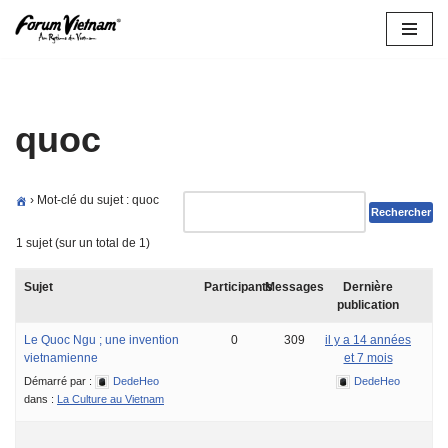
Aller
au
contenu
quoc
›
Mot-clé du sujet : quoc
1 sujet (sur un total de 1)
Sujet
Participants
Messages
Dernière
publication
Le Quoc Ngu ; une invention
0
309
il y a 14 années
vietnamienne
et 7 mois
Démarré par :
DedeHeo
DedeHeo
dans :
La Culture au Vietnam