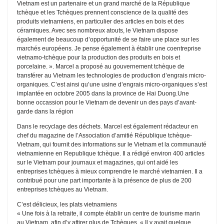
Vietnam est un partenaire et un grand marché de la République
tchèque et les Tchèques prennent conscience de la qualité des
produits vietnamiens, en particulier des articles en bois et des
céramiques. Avec ses nombreux atouts, le Vietnam dispose
également de beaucoup d’opportunité de se faire une place sur les
marchés européens. Je pense également à établir une coentreprise
vietnamo-tchèque pour la production des produits en bois et
porcelaine. ». Marcel a proposé au gouvernement tchèque de
transférer au Vietnam les technologies de production d’engrais micro-
organiques. C’est ainsi qu’une usine d’engrais micro-organiques s’est
implantée en octobre 2005 dans la province de Hai Duong.Une
bonne occassion pour le Vietnam de devenir un des pays d’avant-
garde dans la région
Dans le recyclage des déchets. Marcel est également rédacteur en
chef du magazine de l’Association d’amitié République tchèque-
Vietnam, qui fournit des informations sur le Vietnam et la communauté
vietnamienne en Republique tchèque. Il a rédigé environ 400 articles
sur le Vietnam pour journaux et magazines, qui ont aidé les
entreprises tchèques à mieux comprendre le marché vietnamien. Il a
contribué pour une part importante à la présence de plus de 200
entreprises tchèques au Vietnam.
C’est délicieux, les plats vietnamiens
« Une fois à la retraite, il compte établir un centre de tourisme marin
au Vietnam, afin d’y attirer plus de Tchèques. « Il y avait quelque