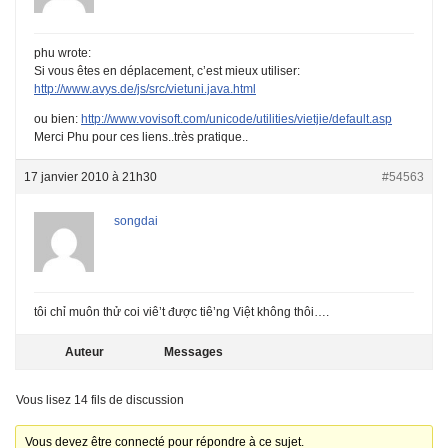
phu wrote:
Si vous êtes en déplacement, c’est mieux utiliser:
http://www.avys.de/js/src/vietuni.java.html
ou bien:
http://www.vovisoft.com/unicode/utilities/vietjie/default.asp
Merci Phu pour ces liens..très pratique..
17 janvier 2010 à 21h30
#54563
songdai
tôi chỉ muôn thử coi viê’t được tiê’ng Việt không thôi….
Auteur
Messages
Vous lisez 14 fils de discussion
Vous devez être connecté pour répondre à ce sujet.