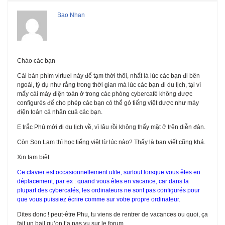
Bao Nhan
Chào các bạn
Cái bàn phím virtuel này để tạm thời thôi, nhất là lúc các bạn đi bên
ngoài, tý dụ như rằng trong thời gian mà lúc các bạn đi du lịch, tại vì
mấy cái máy điện toán ở trong các phòng cybercafé không được
configurés để cho phép các bạn có thể gó tiếng việt dược như máy
điện toán cá nhân cuả các bạn.
E trắc Phú mới đi du lịch về, vì lâu rồi không thấy mặt ở trên diễn đàn.
Còn Son Lam thì học tiếng việt từ lúc nào? Thấy là bạn viết cũng khá.
Xin tạm biệt
Ce clavier est occasionnellement utile, surtout lorsque vous êtes en
déplacement, par ex : quand vous êtes en vacance, car dans la
plupart des cybercafés, les ordinateurs ne sont pas configurés pour
que vous puissiez écrire comme sur votre propre ordinateur.
Dites donc ! peut-être Phu, tu viens de rentrer de vacances ou quoi, ça
fait un bail qu’on t’a pas vu sur le forum.