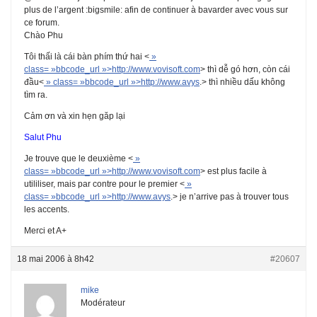
plus de l’argent :bigsmile: afin de continuer à bavarder avec vous sur
ce forum.
Chào Phu
Tôi thấi là cái bàn phím thứ hai <
»
class= »bbcode_url »>
http://www.vovisoft.com
> thì dễ gó hơn, còn cái
đầu<
» class= »bbcode_url »>
http://www.avys
.> thì nhiều dấu không
tìm ra.
Cảm ơn và xin hẹn găp lại
Salut Phu
Je trouve que le deuxième <
»
class= »bbcode_url »>
http://www.vovisoft.com
> est plus facile à
utililiser, mais par contre pour le premier <
»
class= »bbcode_url »>
http://www.avys
.> je n’arrive pas à trouver tous
les accents.
Merci et A+
18 mai 2006 à 8h42
#20607
mike
Modérateur