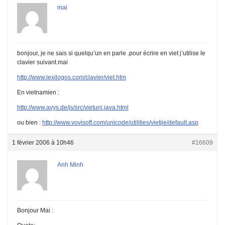
mai
bonjour, je ne sais si quelqu’un en parle .pour écrire en viet j’utilise le
clavier suivant.mai
http://www.lexilogos.com/clavier/viet.htm
En vietnamien :
http://www.avys.de/js/src/vietuni.java.html
ou bien :
http://www.vovisoft.com/unicode/utilities/vietjie/default.asp
1 février 2006 à 10h46
#16609
Anh Minh
Bonjour Mai :