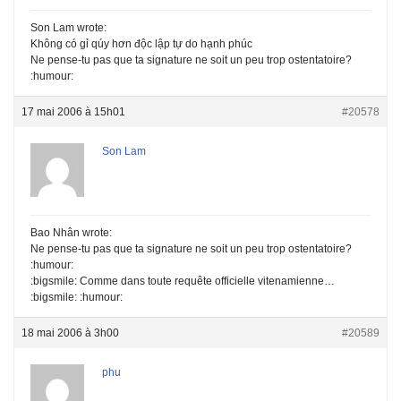
Son Lam wrote:
Không có gỉ qúy hơn độc lập tự do hạnh phúc
Ne pense-tu pas que ta signature ne soit un peu trop ostentatoire?
:humour:
17 mai 2006 à 15h01
#20578
Son Lam
Bao Nhân wrote:
Ne pense-tu pas que ta signature ne soit un peu trop ostentatoire?
:humour:
:bigsmile: Comme dans toute requête officielle vitenamienne…
:bigsmile: :humour:
18 mai 2006 à 3h00
#20589
phu