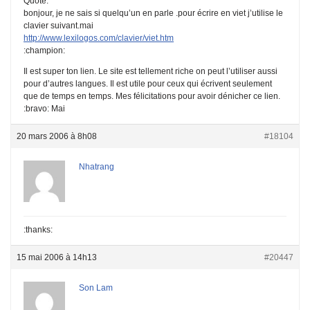
Quote:
bonjour, je ne sais si quelqu’un en parle .pour écrire en viet j’utilise le
clavier suivant.mai
http://www.lexilogos.com/clavier/viet.htm
:champion:
Il est super ton lien. Le site est tellement riche on peut l’utiliser aussi
pour d’autres langues. Il est utile pour ceux qui écrivent seulement
que de temps en temps. Mes félicitations pour avoir dénicher ce lien.
:bravo: Mai
20 mars 2006 à 8h08
#18104
Nhatrang
:thanks:
15 mai 2006 à 14h13
#20447
Son Lam