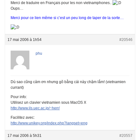
Merci de traduire en Français pour les non vietnamphones..
Oups…
Merci pour ce lien même si c’est un peu long de taper de la sorte…
17 mai 2006 à 1h54
#20546
phu
Dù sao cũng cảm ơn nhưng gõ bằng cái này chậm lắm! (vietnamien
currant)
Pour info:
Utilisez un clavier vietnamien sous MacOS X
http://www.ils.uec.ac.jp/~herr/
Facilitez avec:
http://www.unikey.org/index.php?langset=eng
17 mai 2006 à 5h31
#20557