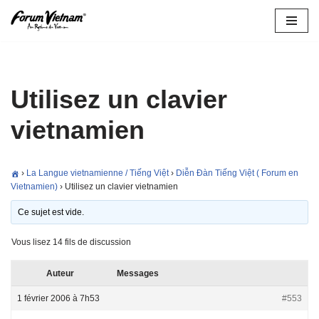
Aller
au
contenu
Utilisez un clavier
vietnamien
›
La Langue vietnamienne / Tiếng Việt
›
Diễn Ðàn Tiếng Việt ( Forum en
Vietnamien)
›
Utilisez un clavier vietnamien
Ce sujet est vide.
Vous lisez 14 fils de discussion
Auteur
Messages
1 février 2006 à 7h53
#553