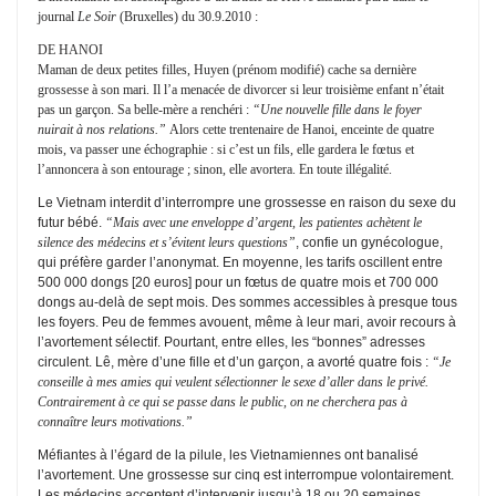
journal
Le Soir
(Bruxelles) du 30.9.2010 :
DE HANOI
Maman
de
deux
petites
filles, Huyen (prénom modifié) cache sa
dernière
grossesse à son mari. Il l’a menacée de divorcer si leur troisième enfant n’était
pas un garçon. Sa belle-mère a renchéri :
“Une nouvelle fille dans le foyer
nuirait à nos relations.”
Alors cette trentenaire de Hanoi, enceinte de quatre
mois, va passer une échographie : si c’est un fils, elle gardera le fœtus et
l’annoncera à son entourage ; sinon, elle avortera. En toute illégalité.
Le Vietnam interdit d’interrompre une grossesse en raison du sexe du
futur bébé.
“Mais avec une enveloppe d’argent, les patientes achètent le
silence des médecins et s’évitent leurs questions”
, confie un gynécologue,
qui préfère garder l’anonymat. En moyenne, les tarifs oscillent entre
500 000 dongs [20 euros] pour un fœtus de quatre mois et 700 000
dongs au-delà de sept mois. Des sommes accessibles à presque tous
les foyers. Peu de femmes avouent, même à leur mari, avoir recours à
l’avortement sélectif. Pourtant, entre elles, les “bonnes” adresses
circulent. Lê, mère d’une fille et d’un garçon, a avorté quatre fois :
“Je
conseille à mes amies qui veulent sélectionner le sexe d’aller dans le privé.
Contrairement à ce qui se passe dans le public, on ne cherchera pas à
connaître leurs motivations.”
Méfiantes à l’égard de la pilule, les Vietnamiennes ont banalisé
l’avortement. Une grossesse sur cinq est interrompue volontairement.
Les médecins acceptent d’intervenir jusqu’à 18 ou 20 semaines,