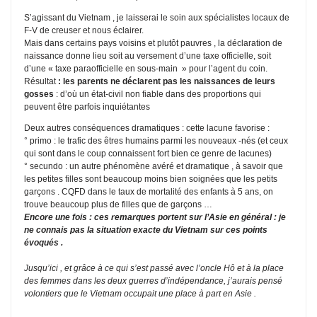
S’agissant du Vietnam , je laisserai le soin aux spécialistes locaux de
F-V de creuser et nous éclairer.
Mais dans certains pays voisins et plutôt pauvres , la déclaration de
naissance donne lieu soit au versement d’une taxe officielle, soit
d’une « taxe paraofficielle en sous-main » pour l’agent du coin.
Résultat
: les parents ne déclarent pas les naissances de leurs
gosses
: d’où un état-civil non fiable dans des proportions qui
peuvent être parfois inquiétantes
Deux autres conséquences dramatiques : cette lacune favorise :
° primo : le trafic des êtres humains parmi les nouveaux -nés (et ceux
qui sont dans le coup connaissent fort bien ce genre de lacunes)
° secundo : un autre phénomène avéré et dramatique , à savoir que
les petites filles sont beaucoup moins bien soignées que les petits
garçons . CQFD dans le taux de mortalité des enfants à 5 ans, on
trouve beaucoup plus de filles que de garçons …
Encore une fois : ces remarques portent sur l’Asie en général : je
ne connais pas la situation exacte du Vietnam sur ces points
évoqués .
Jusqu’ici , et grâce à ce qui s’est passé avec l’oncle Hô et à la place
des femmes dans les deux guerres d’indépendance, j’aurais pensé
volontiers que le Vietnam occupait une place à part en Asie .