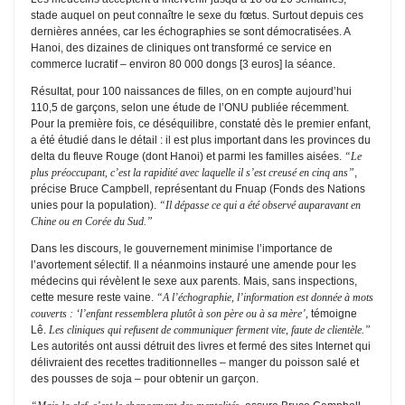
stade auquel on peut connaître le sexe du fœtus. Surtout depuis ces
dernières années, car les échographies se sont démocratisées. A
Hanoi, des dizaines de cliniques ont transformé ce service en
commerce lucratif – environ 80 000 dongs [3 euros] la séance.
Résultat, pour 100 naissances de filles, on en compte aujourd’hui
110,5 de garçons, selon une étude de l’ONU publiée récemment.
Pour la première fois, ce déséquilibre, constaté dès le premier enfant,
a été étudié dans le détail : il est plus important dans les provinces du
delta du fleuve Rouge (dont Hanoi) et parmi les familles aisées.
“Le
plus préoccupant, c’est la rapidité avec laquelle il s’est creusé en cinq ans”
,
précise Bruce Campbell, représentant du Fnuap (Fonds des Nations
unies pour la population).
“Il dépasse ce qui a été observé auparavant en
Chine ou en Corée du Sud.”
Dans les discours, le gouvernement minimise l’importance de
l’avortement sélectif. Il a néanmoins instauré une amende pour les
médecins qui révèlent le sexe aux parents. Mais, sans inspections,
cette mesure reste vaine.
“A l’échographie, l’information est donnée à mots
couverts : ‘l’enfant ressemblera plutôt à son père ou à sa mère’,
témoigne
Lê.
Les cliniques qui refusent de communiquer ferment vite, faute de clientèle.”
Les autorités ont aussi détruit des livres et fermé des sites Internet qui
délivraient des recettes traditionnelles – manger du poisson salé et
des pousses de soja – pour obtenir un garçon.