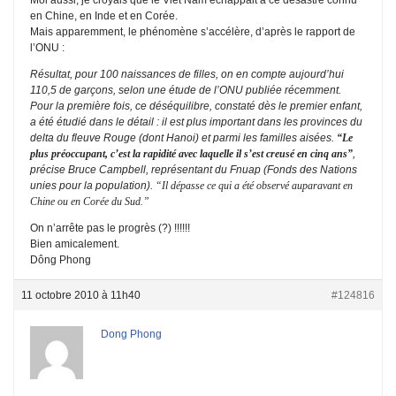
Moi aussi, je croyais que le Viet Nam échappait à ce désastre connu
en Chine, en Inde et en Corée.
Mais apparemment, le phénomène s’accélère, d’après le rapport de
l’ONU :
Résultat, pour 100 naissances de filles, on en compte aujourd’hui
110,5 de garçons, selon une étude de l’ONU publiée récemment.
Pour la première fois, ce déséquilibre, constaté dès le premier enfant,
a été étudié dans le détail : il est plus important dans les provinces du
delta du fleuve Rouge (dont Hanoi) et parmi les familles aisées.
“Le
plus préoccupant, c’est la rapidité avec laquelle il s’est creusé en cinq ans”
,
précise Bruce Campbell, représentant du Fnuap (Fonds des Nations
unies pour la population).
“Il dépasse ce qui a été observé auparavant en
Chine ou en Corée du Sud.”
On n’arrête pas le progrès (?) !!!!!!
Bien amicalement.
Dông Phong
11 octobre 2010 à 11h40
#124816
Dong Phong