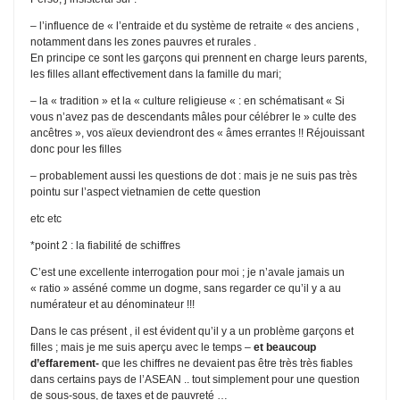
– l’influence de « l’entraide et du système de retraite « des anciens ,
notamment dans les zones pauvres et rurales .
En principe ce sont les garçons qui prennent en charge leurs parents,
les filles allant effectivement dans la famille du mari;
– la « tradition » et la « culture religieuse « : en schématisant « Si
vous n’avez pas de descendants mâles pour célébrer le » culte des
ancêtres », vos aïeux deviendront des « âmes errantes !! Réjouissant
donc pour les filles
– probablement aussi les questions de dot : mais je ne suis pas très
pointu sur l’aspect vietnamien de cette question
etc etc
*point 2 : la fiabilité de schiffres
C’est une excellente interrogation pour moi ; je n’avale jamais un
« ratio » asséné comme un dogme, sans regarder ce qu’il y a au
numérateur et au dénominateur !!!
Dans le cas présent , il est évident qu’il y a un problème garçons et
filles ; mais je me suis aperçu avec le temps –
et beaucoup
d’effarement-
que les chiffres ne devaient pas être très très fiables
dans certains pays de l’ASEAN .. tout simplement pour une question
de sous-sous, de taxes et de pauvreté …