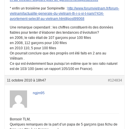
* enfin un troisième par Sompinette :
http://www.forumvietnam.fr/forum-
vietnam/lactualite-generale-du-vietnam-th-i-s-vi-t-nam/7434-
avortement-selectif-au-vietnam.html#post99068
Une remarque cependant : les chiffres constituent-ils des données
fiables pour tenter d’élaborer des tendances d’évolution?
en 2006, le ratio était de 107 garçons pour 100 filles
en 2008, 112 garçons pour 100 filles
en 2010 110, 5 pour 100 filles
On pourrait conclure que des progrès ont été faits en 2 ans au
Viêtnam .
Ce qui est évidemment faux puisqu’on estime que le sex ratio naturel
est de 103/ 100 (avec un rapport 105/100 en France).
11 octobre 2010 à 18h47
#124834
ngjm95
Bonsoir TLM,
Quelques remarques de la part d’un papa de 5 garçons (pas fichu de