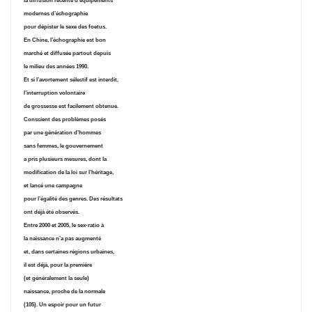
la diffusion récente d’équipements
modernes d’échographie
pour dépister le sexe des foetus.
En Chine, l’échographie est bon
marché et diffusée partout depuis
le milieu des années 1990.
Et si l’avortement sélectif est interdit,
l’interruption volontaire
de grossesse est facilement obtenue.
Conscient des problèmes posés
par une génération d’hommes
sans femmes, le gouvernement
a pris plusieurs mesures, dont la
modification de la loi sur l’héritage,
et lancé une campagne
pour l’égalité des genres. Des résultats
ont déjà été observés.
Entre 2000 et 2005, le sex-ratio à
la naissance n’a pas augmenté
et, dans certaines régions urbaines,
il est déjà, pour la première
(et généralement la seule)
naissance, proche de la normale
(105). Un espoir pour un futur