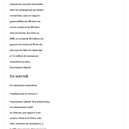
naissances (souvent autorisées
dans les campagnes) qui étaient
concernées, avec un rapport
garçons/filles de 146 dans les
zones rurales et de 160 dans
neuf provinces. Au total, en
2005, on comptait 32 millions de
garçons de moins de 20 ans de
plus que de filles du même âge
et 1,1 million de naissances
masculines en plus.
Avortement sélectif.
Ce surcroît
de naissances masculines
s’explique par le recours à
l’avortement sélectif. Si le phénomène
est relativement tardif
au Vietnam, par rapport à ses
voisins, l’Inde et la Chine, cela
tient, estiment les chercheurs, à