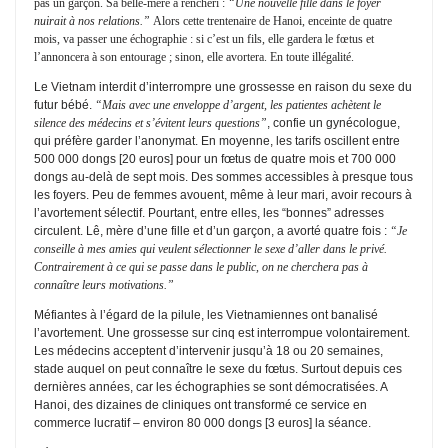
pas un garçon. Sa belle-mère a renchéri :
“Une nouvelle fille dans le foyer
nuirait à nos relations.”
Alors cette trentenaire de Hanoi, enceinte de quatre
mois, va passer une échographie : si c’est un fils, elle gardera le fœtus et
l’annoncera à son entourage ; sinon, elle avortera. En toute illégalité.
Le Vietnam interdit d’interrompre une grossesse en raison du sexe du
futur bébé.
“Mais avec une enveloppe d’argent, les patientes achètent le
silence des médecins et s’évitent leurs questions”
, confie un gynécologue,
qui préfère garder l’anonymat. En moyenne, les tarifs oscillent entre
500 000 dongs [20 euros] pour un fœtus de quatre mois et 700 000
dongs au-delà de sept mois. Des sommes accessibles à presque tous
les foyers. Peu de femmes avouent, même à leur mari, avoir recours à
l’avortement sélectif. Pourtant, entre elles, les “bonnes” adresses
circulent. Lê, mère d’une fille et d’un garçon, a avorté quatre fois :
“Je
conseille à mes amies qui veulent sélectionner le sexe d’aller dans le privé.
Contrairement à ce qui se passe dans le public, on ne cherchera pas à
connaître leurs motivations.”
Méfiantes à l’égard de la pilule, les Vietnamiennes ont banalisé
l’avortement. Une grossesse sur cinq est interrompue volontairement.
Les médecins acceptent d’intervenir jusqu’à 18 ou 20 semaines,
stade auquel on peut connaître le sexe du fœtus. Surtout depuis ces
dernières années, car les échographies se sont démocratisées. A
Hanoi, des dizaines de cliniques ont transformé ce service en
commerce lucratif – environ 80 000 dongs [3 euros] la séance.