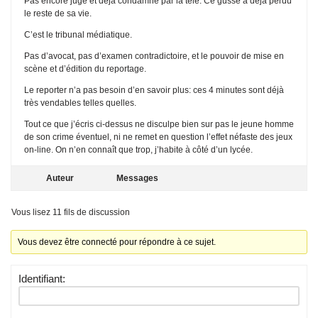
Pas encore jugé et déjà condamné par la télé. Ce gusse a déjà perdu
le reste de sa vie.
C’est le tribunal médiatique.
Pas d’avocat, pas d’examen contradictoire, et le pouvoir de mise en
scène et d’édition du reportage.
Le reporter n’a pas besoin d’en savoir plus: ces 4 minutes sont déjà
très vendables telles quelles.
Tout ce que j’écris ci-dessus ne disculpe bien sur pas le jeune homme
de son crime éventuel, ni ne remet en question l’effet néfaste des jeux
on-line. On n’en connaît que trop, j’habite à côté d’un lycée.
Auteur
Messages
Vous lisez 11 fils de discussion
Vous devez être connecté pour répondre à ce sujet.
Identifiant: