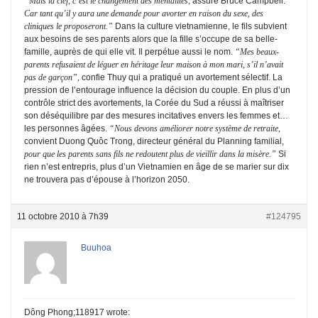
“Mais la clef, c’est le changement des mentalités,
assure Bruce Campbell.
Car tant qu’il y aura une demande pour avorter en raison du sexe, des
cliniques le proposeront.”
Dans la culture vietnamienne, le fils subvient
aux besoins de ses parents alors que la fille s’occupe de sa belle-
famille, auprès de qui elle vit. Il perpétue aussi le nom.
“Mes beaux-
parents refusaient de léguer en héritage leur maison à mon mari, s’il n’avait
pas de garçon”,
confie Thuy qui a pratiqué un avortement sélectif. La
pression de l’entourage influence la décision du couple. En plus d’un
contrôle strict des avortements, la Corée du Sud a réussi à maîtriser
son déséquilibre par des mesures incitatives envers les femmes et…
les personnes âgées.
“Nous devons améliorer notre système de retraite,
convient Duong Quôc Trong, directeur général du Planning familial,
pour que les parents sans fils ne redoutent plus de vieillir dans la misère.”
Si
rien n’est entrepris, plus d’un Vietnamien en âge de se marier sur dix
ne trouvera pas d’épouse à l’horizon 2050.
11 octobre 2010 à 7h39
#124795
Buuhoa
Dông Phong;118917 wrote: