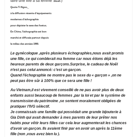
faire une fille à sa femme
)
:blush:
Quote Ti Ngoc,_
à la diffusion récente d’équipements
modernes d’échographie
pour dépister le sexe des foetus.
En Chine, l’échographie est bon
marché et diffusée partout depuis
le milieu des années 1990.
Le gynécologue ,après plusieurs échographies,nous avait promis
une fille, ce qui comblerait ma femme car nous étions déjà les
heureux parents de deux garçons.Surprise, le cadeau de Noêl
n’est pas celui annoncé: c’est un garçon.
Quand l’échographie ne montre pas le sexe du « garçon » ,on ne
peut pas être sûr à 100% que ce sera une fille !
Au Vietnam,il est vivement conseillé de ne pas avoir plus de deux
enfants aussi beaucoup de femmes ,par la loi et par le système de
transmission du patrimoine ,se sentent moralement obligées de
pratiquer l’IVG sélectif.
Je connaissais une famille qui possédait une grande bijouterie à
Gia Dinh qui avait demander à mes parents de leur prêter nos
habits pour vêtir leurs filles car cela leur augmenterait les chances
d’avoir un garçon. Ils avaient finir par en avoir un après la 11ème
fille (non ,vous avez bien lu ).