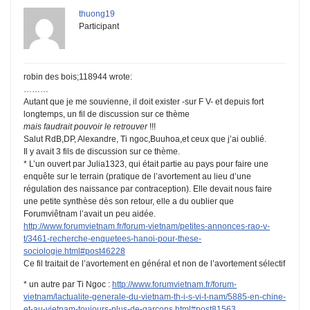
thuong19
Participant
robin des bois;118944 wrote:
………
Autant que je me souvienne, il doit exister -sur F V- et depuis fort
longtemps, un fil de discussion sur ce thème
mais faudrait pouvoir le retrouver
!!!
Salut RdB,DP, Alexandre, Ti ngoc,Buuhoa,et ceux que j’ai oublié.
Il y avait 3 fils de discussion sur ce thème.
* L’un ouvert par Julia1323, qui était partie au pays pour faire une
enquête sur le terrain (pratique de l’avortement au lieu d’une
régulation des naissance par contraception). Elle devait nous faire
une petite synthèse dès son retour, elle a du oublier que
Forumviêtnam l’avait un peu aidée.
http://www.forumvietnam.fr/forum-vietnam/petites-annonces-rao-v-
t/3461-recherche-enquetees-hanoi-pour-these-
sociologie.html#post46228
Ce fil traitait de l’avortement en général et non de l’avortement sélectif
* un autre par Ti Ngoc :
http://www.forumvietnam.fr/forum-
vietnam/lactualite-generale-du-vietnam-th-i-s-vi-t-nam/5885-en-chine-
et-au-vietnam-toujours-plus-de-garcons.html#post81563