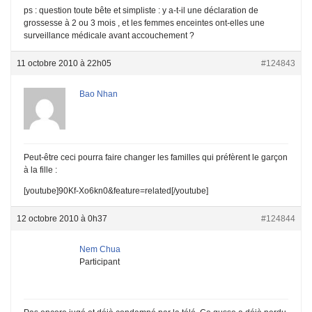
ps : question toute bête et simpliste : y a-t-il une déclaration de
grossesse à 2 ou 3 mois , et les femmes enceintes ont-elles une
surveillance médicale avant accouchement ?
11 octobre 2010 à 22h05
#124843
Bao Nhan
Peut-être ceci pourra faire changer les familles qui préfèrent le garçon
à la fille :
[youtube]90Kf-Xo6kn0&feature=related[/youtube]
12 octobre 2010 à 0h37
#124844
Nem Chua
Participant