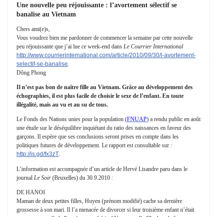
Une nouvelle peu réjouissante : l’avortement sélectif se
banalise au Vietnam
Chers ami(e)s,
Vous voudrez bien me pardonner de commencer la semaine par cette nouvelle
peu réjouissante que j’ai lue ce week-end dans
Le Courrier International
http://www.courrierinternational.com/article/2010/09/30/l-avortement-
selectif-se-banalise
.
Dông Phong
Il n’est pas bon de naître fille au Vietnam. Grâce au développement des
échographies, il est plus facile de choisir le sexe de l’enfant. En toute
illégalité, mais au vu et au su de tous.
Le Fonds des Nations unies pour la population (
FNUAP
) a rendu public en août
une étude sur le déséquilibre inquiétant du ratio des naissances en faveur des
garçons. Il espère que ses conclusions seront prises en compte dans les
politiques futures de développement. Le rapport est consultable sur :
http://is.gd/fx3zT
.
L’information est accompagnée d’un article de Hervé Lisandre paru dans le
journal
Le Soir
(Bruxelles) du 30.9.2010 :
DE HANOI
Maman
de
deux
petites
filles, Huyen (prénom modifié) cache sa
dernière
grossesse à son mari. Il l’a menacée de divorcer si leur troisième enfant n’était