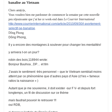
banalise au Vietnam
Chers ami(e)s,
Vous voudrez bien me pardonner de commencer la semaine par cette nouvelle
peu réjouissante que j’ai lue ce week-end dans
Le Courrier International
http://www.courrierinternational.com/article/2010/09/30/l-avortement-
selectif-se-banalise
.
Dông Phong
Dông Phong,
Il y a encore des montagnes à soulever pour changer les mentalités!
y arrivera t-on un jour?
robin des bois;118944 wrote:
Bonjour Buuhoa , DP… et tlm
J’avais le sentiment -très personnel – que le Vietnam semblait moins
atteint par ce phénomène que d’autres pays d’Asie (cf les « fameux
ratios la naissance » )
Autant que je me souvienne, il doit exister -sur F V- et depuis fort
longtemps, un fil de discussion sur ce thème
mais faudrait pouvoir le retrouver
!!!
oui RDB,