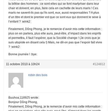
la bêtise des hommes : ce sont elles qui se font martyriser dans leur
chair et doivent, en plus, faire cela en cachette de leurs maris ! Ces
maris ne savent-ils pas qu’ils sont, eux, aussi responsables ? A plus
d’un titre et dont le premier est que ce sont eux qui donnent le sexe à
l’enfant ? :wink2:
Finalement, Dông Phong, je te remercie d’avoir mis cette information :
plus on en parlera, plus elle aura, peut-être, d’impact dans les esprits
et permettra, il faut l’espérer, que la Société change ! (Je crois que je
suis utopiste en disant cela !) Mais, ne dit-on pas que l’espoir fait vivre
? :wink2:
Bonne journée ! :bye:
11 octobre 2010 à 10h24
#124812
robin des bois
Buuhoa;118925 wrote:
Bonjour Dông Phong,
Finalement, Dông Phong, je te remercie d’avoir mis cette information :
plus on en parlera, plus elle aura, peut-être, d’impact dans les esprits