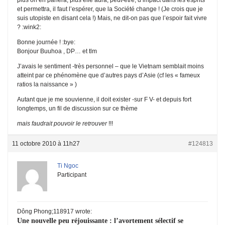
et permettra, il faut l’espérer, que la Société change ! (Je crois que je
suis utopiste en disant cela !) Mais, ne dit-on pas que l’espoir fait vivre
? :wink2:
Bonne journée ! :bye:
Bonjour Buuhoa , DP… et tlm
J’avais le sentiment -très personnel – que le Vietnam semblait moins
atteint par ce phénomène que d’autres pays d’Asie (cf les « fameux
ratios la naissance » )
Autant que je me souvienne, il doit exister -sur F V- et depuis fort
longtemps, un fil de discussion sur ce thème
mais faudrait pouvoir le retrouver
!!!
11 octobre 2010 à 11h27
#124813
Ti Ngoc
Participant
Dông Phong;118917 wrote:
Une nouvelle peu réjouissante : l’avortement sélectif se