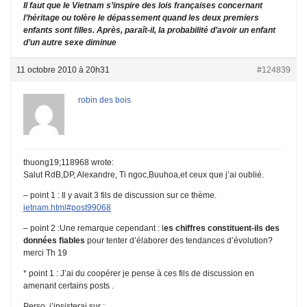
Il faut que le Vietnam s’inspire des lois françaises concernant
l’héritage ou tolère le dépassement quand les deux premiers
enfants sont filles. Après, paraît-il, la probabilité d’avoir un enfant
d’un autre sexe diminue
11 octobre 2010 à 20h31
#124839
robin des bois
thuong19;118968 wrote:
Salut RdB,DP, Alexandre, Ti ngoc,Buuhoa,et ceux que j’ai oublié.
– point 1 : Il y avait 3 fils de discussion sur ce thème.
ietnam.html#post99068
– point 2 :Une remarque cependant : l
es chiffres constituent-ils des
données fiables
pour tenter d’élaborer des tendances d’évolution?
merci Th 19
* point 1 : J’ai du coopérer je pense à ces fils de discussion en
amenant certains posts .
Perso, j’insisterai sur :