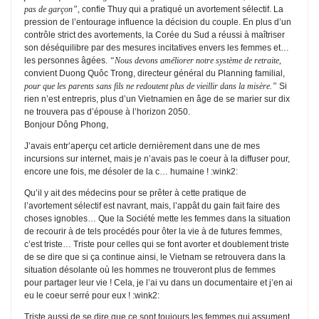
pas de garçon”,
confie Thuy qui a pratiqué un avortement sélectif. La
pression de l’entourage influence la décision du couple. En plus d’un
contrôle strict des avortements, la Corée du Sud a réussi à maîtriser
son déséquilibre par des mesures incitatives envers les femmes et…
les personnes âgées.
“Nous devons améliorer notre système de retraite,
convient Duong Quôc Trong, directeur général du Planning familial,
pour que les parents sans fils ne redoutent plus de vieillir dans la misère.”
Si
rien n’est entrepris, plus d’un Vietnamien en âge de se marier sur dix
ne trouvera pas d’épouse à l’horizon 2050.
Bonjour Dông Phong,
J’avais entr’aperçu cet article dernièrement dans une de mes
incursions sur internet, mais je n’avais pas le coeur à la diffuser pour,
encore une fois, me désoler de la c… humaine ! :wink2:
Qu’il y ait des médecins pour se prêter à cette pratique de
l’avortement sélectif est navrant, mais, l’appât du gain fait faire des
choses ignobles… Que la Société mette les femmes dans la situation
de recourir à de tels procédés pour ôter la vie à de futures femmes,
c’est triste… Triste pour celles qui se font avorter et doublement triste
de se dire que si ça continue ainsi, le Vietnam se retrouvera dans la
situation désolante où les hommes ne trouveront plus de femmes
pour partager leur vie ! Cela, je l’ai vu dans un documentaire et j’en ai
eu le coeur serré pour eux ! :wink2:
Triste aussi de se dire que ce sont toujours les femmes qui assument