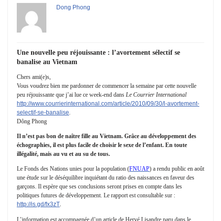
Dong Phong
Une nouvelle peu réjouissante : l’avortement sélectif se
banalise au Vietnam
Chers ami(e)s,
Vous voudrez bien me pardonner de commencer la semaine par cette nouvelle
peu réjouissante que j’ai lue ce week-end dans
Le Courrier International
http://www.courrierinternational.com/article/2010/09/30/l-avortement-
selectif-se-banalise
.
Dông Phong
Il n’est pas bon de naître fille au Vietnam. Grâce au développement des
échographies, il est plus facile de choisir le sexe de l’enfant. En toute
illégalité, mais au vu et au su de tous.
Le Fonds des Nations unies pour la population (
FNUAP
) a rendu public en août
une étude sur le déséquilibre inquiétant du ratio des naissances en faveur des
garçons. Il espère que ses conclusions seront prises en compte dans les
politiques futures de développement. Le rapport est consultable sur :
http://is.gd/fx3zT
.
L’information est accompagnée d’un article de Hervé Lisandre paru dans le