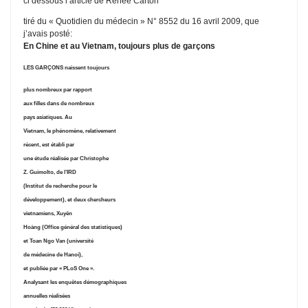
ci dessous l’article de Renée Carton
tiré du « Quotidien du médecin » N° 8552 du 16 avril 2009, que
j’avais posté:
En Chine et au Vietnam, toujours plus de garçons
LES GARÇONS naissent toujours
plus nombreux par rapport
aux filles dans de nombreux
pays asiatiques. Au
Vietnam, le phénomène, relativement
récent, est établi par
une étude réalisée par Christophe
Z. Guimolto, de l’IRD
(Institut de recherche pour le
développement), et deux chercheurs
vietnamiens, Xuyên
Hoàng (Office général des statistiques)
et Toan Ngo Van (université
de médecine de Hanoi),
et publiée par « PLoS One ».
Analysant les enquêtes démographiques
annuelles réalisées