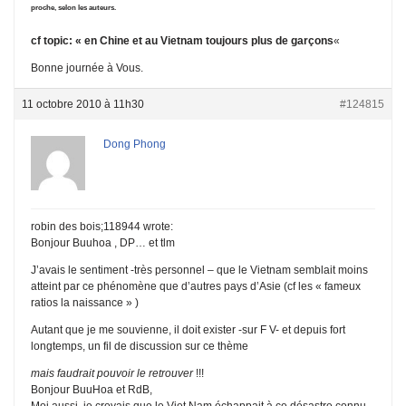
proche, selon les auteurs.
cf topic:
« en Chine et au Vietnam toujours plus de garçons
«
Bonne journée à Vous.
11 octobre 2010 à 11h30
#124815
Dong Phong
robin des bois;118944 wrote:
Bonjour Buuhoa , DP… et tlm
J’avais le sentiment -très personnel – que le Vietnam semblait moins
atteint par ce phénomène que d’autres pays d’Asie (cf les « fameux
ratios la naissance » )
Autant que je me souvienne, il doit exister -sur F V- et depuis fort
longtemps, un fil de discussion sur ce thème
mais faudrait pouvoir le retrouver
!!!
Bonjour BuuHoa et RdB,