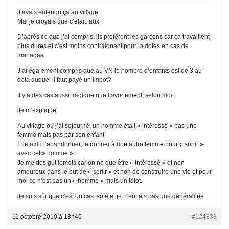
J’avais entendu ça au village.
Mai je croyais que c’était faux.
D’après ce que j’ai compris, ils préférent les garçons car ça travaillent
plus dures et c’est moins contraignant pour la dotes en cas de
mariages.
J’ai également compris que au VN le nombre d’enfants est de 3 au
dela duquel il faut payé un impot?
Il y a des cas aussi tragique que l’avortement, selon moi.
Je m’explique
Au village où j’ai séjourné, un homme était « intéressé » pas une
femme mais pas par son enfant.
Elle a du l’abandonner, le donner à une autre femme pour « sortir »
avec cet » homme ».
Je me des guillemets car on ne que être « intéressé » et non
amoureux dans le but de « sortir » et non de construire une vie et pour
moi ce n’est pas un « homme » mais un idiot.
Je suis sûr que c’est un cas isolé et je n’en fais pas une généralitée.
11 octobre 2010 à 18h40
#124833