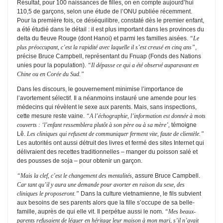
Résultat, pour 100 naissances de filles, on en compte aujourd’hui
110,5 de garçons, selon une étude de l’ONU publiée récemment.
Pour la première fois, ce déséquilibre, constaté dès le premier enfant,
a été étudié dans le détail : il est plus important dans les provinces du
delta du fleuve Rouge (dont Hanoi) et parmi les familles aisées.
“Le
plus préoccupant, c’est la rapidité avec laquelle il s’est creusé en cinq ans”
,
précise Bruce Campbell, représentant du Fnuap (Fonds des Nations
unies pour la population).
“Il dépasse ce qui a été observé auparavant en
Chine ou en Corée du Sud.”
Dans les discours, le gouvernement minimise l’importance de
l’avortement sélectif. Il a néanmoins instauré une amende pour les
médecins qui révèlent le sexe aux parents. Mais, sans inspections,
cette mesure reste vaine.
“A l’échographie, l’information est donnée à mots
couverts : ‘l’enfant ressemblera plutôt à son père ou à sa mère’,
témoigne
Lê.
Les cliniques qui refusent de communiquer ferment vite, faute de clientèle.”
Les autorités ont aussi détruit des livres et fermé des sites Internet qui
délivraient des recettes traditionnelles – manger du poisson salé et
des pousses de soja – pour obtenir un garçon.
“Mais la clef, c’est le changement des mentalités,
assure Bruce Campbell.
Car tant qu’il y aura une demande pour avorter en raison du sexe, des
cliniques le proposeront.”
Dans la culture vietnamienne, le fils subvient
aux besoins de ses parents alors que la fille s’occupe de sa belle-
famille, auprès de qui elle vit. Il perpétue aussi le nom.
“Mes beaux-
parents refusaient de léguer en héritage leur maison à mon mari, s’il n’avait