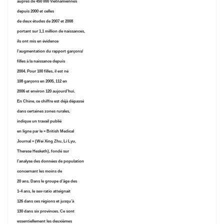
auprès de 450 000 Vietnamiennes
depuis 2000 et celles
de deux études de 2007 et 2008
portant sur 1,1 million de naissances,
ils ont mis en évidence
l’augmentation du rapport garçons/
filles à la naissance depuis
2004. Pour 100 filles, il est né
108 garçons en 2005, 112 en
2006 et environ 120 aujourd’hui.
En Chine, ce chiffre est déjà dépassé
dans certaines zones rurales,
indique un travail publié
en ligne par le « British Medical
Journal » (Wei Xing Zhu, Li Lyu,
Therese Hesketh), fondé sur
l’analyse des données de population
concernant les moins de
20 ans. Dans le groupe d’âge des
1-4 ans, le sex-ratio atteignait
126 dans ces régions et jusqu’à
130 dans six provinces. Ce sont
essentiellement les deuxièmes