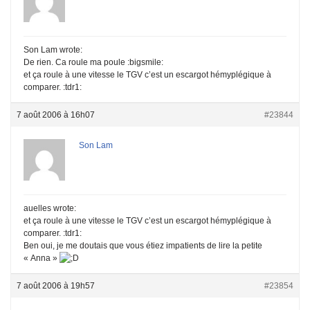
Son Lam wrote:
De rien. Ca roule ma poule :bigsmile:
et ça roule à une vitesse le TGV c’est un escargot hémyplégique à
comparer. :tdr1:
7 août 2006 à 16h07
#23844
Son Lam
auelles wrote:
et ça roule à une vitesse le TGV c’est un escargot hémyplégique à
comparer. :tdr1:
Ben oui, je me doutais que vous étiez impatients de lire la petite
« Anna »
7 août 2006 à 19h57
#23854