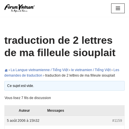
Aller
au
contenu
traduction de 2 lettres
de ma filleule siouplait
›
La Langue vietnamienne / Tiếng Việt
›
le vietnamien / Tiếng Việt
›
Les
demandes de traduction
›
traduction de 2 lettres de ma filleule siouplait
Ce sujet est vide.
Vous lisez 7 fils de discussion
Auteur
Messages
5 août 2006 à 15h32
#1159