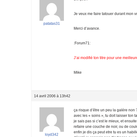
Je veux me faire tatouer durant mon 
patatas31
Merci d’avance.
:Forum71:
J’ai modifié ton titre pour une meilleure 
Mike
14 avril 2006 à 13h42
ça risque d’être un peu la galére non 
avec les « soins », tu doit laisser to
je sais pas si c’est le mieux, et ensu
refaire une couche de noir, ou de co
enfin je dis ça peut etre tu es un habi
loyd342