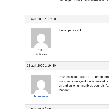
désolé je connais pas d’adresse au vie
16 avril 2006 à 17h00
:bienv: patatas31
mike
Modérateur
18 avril 2006 à 19h30
Pour les tatouges soit on te proposera
truc specifique ayant trait a l’asie et 
en particulier, un menbres pourrais t’
:panda:
hoan kiem
20 avril 2006 à 9h22