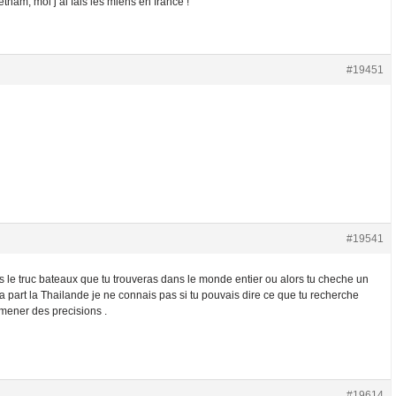
tnam, moi j’ai fais les miens en france !
#19451
#19541
s le truc bateaux que tu trouveras dans le monde entier ou alors tu cheche un
la a part la Thailande je ne connais pas si tu pouvais dire ce que tu recherche
amener des precisions .
#19614