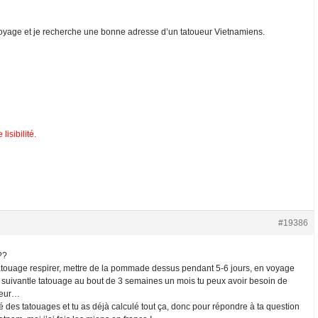
voyage et je recherche une bonne adresse d’un tatoueur Vietnamiens.
lisibilité.
#19386
??
n tatouage respirer, mettre de la pommade dessus pendant 5-6 jours, en voyage
ite suivantle tatouage au bout de 3 semaines un mois tu peux avoir besoin de
uleur…
llé des tatouages et tu as déjà calculé tout ça, donc pour répondre à ta question