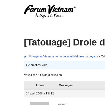
Aller
au
contenu
[Tatouage] Drole d
›
Voyage au Vietnam
›
Anecdotes et histoires de voyage
›
[Ta
Ce sujet est vide.
Vous lisez 5 fils de discussion
Auteur
Messages
14 avril 2006 à 13h12
Bonjour!