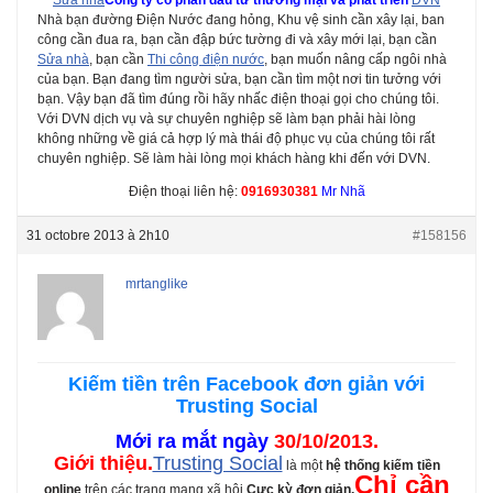
Nhà bạn đường Điện Nước đang hỏng, Khu vệ sinh cần xây lại, ban
công cần đua ra, bạn cần đập bức tường đi và xây mới lại, bạn cần
Sửa nhà
, bạn cần
Thi công điện nước
, bạn muốn nâng cấp ngôi nhà
của bạn. Bạn đang tìm người sửa, bạn cần tìm một nơi tin tưởng với
bạn. Vậy bạn đã tìm đúng rồi hãy nhấc điện thoại gọi cho chúng tôi.
Với DVN dịch vụ và sự chuyên nghiệp sẽ làm bạn phải hài lòng
không những về giá cả hợp lý mà thái độ phục vụ của chúng tôi rất
chuyên nghiệp. Sẽ làm hài lòng mọi khách hàng khi đến với DVN.
Điện thoại liên hệ:
0916930381
Mr Nhã
31 octobre 2013 à 2h10
#158156
mrtanglike
Kiếm tiền trên Facebook đơn giản với
Trusting Social
Mới ra mắt ngày
30/10/2013.
Giới thiệu.
Trusting Social
là một
hệ thống kiếm tiền
Chỉ cần
online
trên các trang mạng xã hội
Cực kỳ đơn giản.