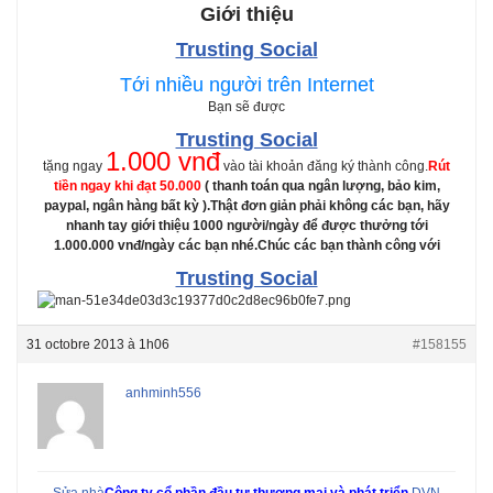
Giới thiệu
Trusting Social
Tới nhiều người trên Internet
Bạn sẽ được
Trusting Social
1.000 vnđ
tặng ngay
vào tài khoản đăng ký thành công.
Rút
tiền ngay khi đạt 50.000
( thanh toán qua ngân lượng, bảo kim,
paypal, ngân hàng bất kỳ ).
Thật đơn giản phải không các bạn, hãy
nhanh tay giới thiệu 1000 người/ngày để được thưởng tới
1.000.000 vnđ/ngày các bạn nhé.
Chúc các bạn thành công với
Trusting Social
31 octobre 2013 à 1h06
#158155
anhminh556
Sửa nhà
Công ty cổ phần đầu tư thương mại và phát triển
DVN