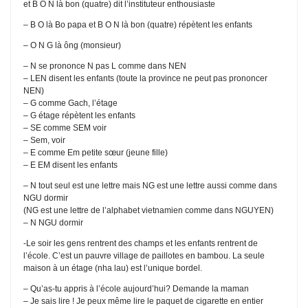
et B O N là bon (quatre) dit l’instituteur enthousiaste
– B O là Bo papa et B O N là bon (quatre) répètent les enfants
– O N G là ông (monsieur)
– N se prononce N pas L comme dans NEN
– LEN disent les enfants (toute la province ne peut pas prononcer
NEN)
– G comme Gach, l’étage
– G étage répètent les enfants
– SE comme SEM voir
– Sem, voir
– E comme Em petite sœur (jeune fille)
– E EM disent les enfants
– N tout seul est une lettre mais NG est une lettre aussi comme dans
NGU dormir
(NG est une lettre de l’alphabet vietnamien comme dans NGUYEN)
– N NGU dormir
-Le soir les gens rentrent des champs et les enfants rentrent de
l’école. C’est un pauvre village de paillotes en bambou. La seule
maison à un étage (nha lau) est l’unique bordel.
– Qu’as-tu appris à l’école aujourd’hui? Demande la maman
– Je sais lire ! Je peux même lire le paquet de cigarette en entier