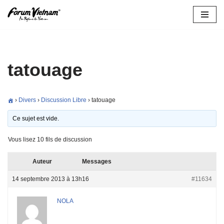
Aller
au
contenu
tatouage
›
Divers
›
Discussion Libre
›
tatouage
Ce sujet est vide.
Vous lisez 10 fils de discussion
Auteur
Messages
14 septembre 2013 à 13h16
#11634
NOLA