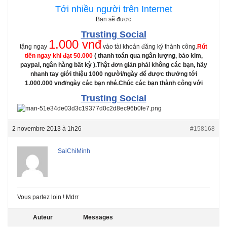
Tới nhiều người trên Internet
Bạn sẽ được
Trusting Social
1.000 vnđ
tặng ngay
vào tài khoản đăng ký thành công.
Rút
tiền ngay khi đạt 50.000
( thanh toán qua ngân lượng, bảo kim,
paypal, ngân hàng bất kỳ ).
Thật đơn giản phải không các bạn, hãy
nhanh tay giới thiệu 1000 người/ngày để được thưởng tới
1.000.000 vnđ/ngày các bạn nhé.
Chúc các bạn thành công với
Trusting Social
2 novembre 2013 à 1h26
#158168
SaiChiMinh
Vous partez loin ! Mdrr
Auteur
Messages