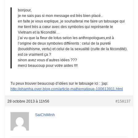
bonjour,
je ne sais pas si mon message est très bien placé..
en faite je vous explique, je souhaiterai me faire un tatouage qui
me tient très a cœur avec des symboles qui représente le
Vietnam et la fécondité…
j’ai vu que la fleur de lotus selon les anthropologues,est à
l’origine de deux symboles différents : celui de la pureté
(bouddhisme, vertu) et celui de la sexualité (culte de la fécondité).
est ce vraiment ça ?
sinon avez vous d’autres idées ???
merci beaucoup pour votre aides !!!!
Tu peux trouver beaucoup d’idées sur le tatouage ici : :jap:
http://phamha.over-blog.com/article-mathematique-100613911.html
28 octobre 2013 à 11h56
#158137
SaiChiMinh