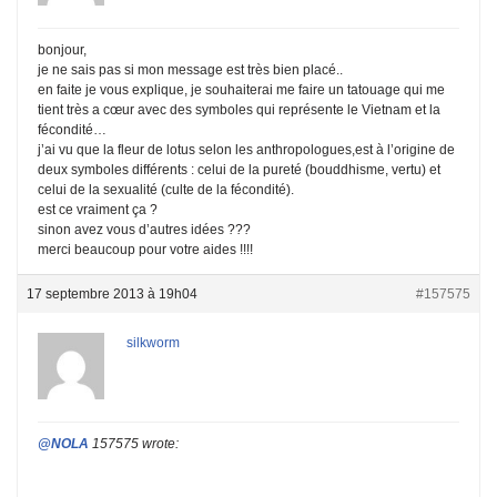
bonjour,
je ne sais pas si mon message est très bien placé..
en faite je vous explique, je souhaiterai me faire un tatouage qui me
tient très a cœur avec des symboles qui représente le Vietnam et la
fécondité…
j’ai vu que la fleur de lotus selon les anthropologues,est à l’origine de
deux symboles différents : celui de la pureté (bouddhisme, vertu) et
celui de la sexualité (culte de la fécondité).
est ce vraiment ça ?
sinon avez vous d’autres idées ???
merci beaucoup pour votre aides !!!!
17 septembre 2013 à 19h04
#157575
silkworm
@NOLA
157575 wrote: