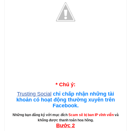
* Chú ý:
Trusting Social
chỉ chấp nhận những tài
khoản có hoạt động thường xuyên trên
Facebook.
Những bạn đăng ký với mục đích
Scam sẽ bị ban IP vĩnh viễn
và
không được thanh toán hoa hồng.
Bước 2