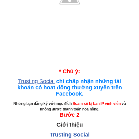
* Chú ý:
Trusting Social
chỉ chấp nhận những tài
khoản có hoạt động thường xuyên trên
Facebook.
Những bạn đăng ký với mục đích
Scam sẽ bị ban IP vĩnh viễn
và
không được thanh toán hoa hồng.
Bước 2
Giới thiệu
Trusting Social