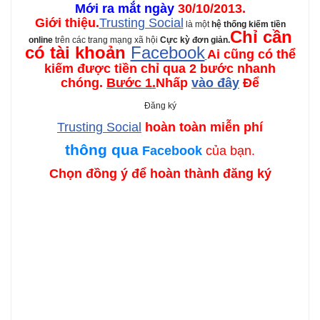
Mới ra mắt ngày
30/10/2013.
Giới thiệu.
Trusting Social
là một
hệ thống kiếm tiền
Chỉ cần
online
trên các trang mạng xã hội
Cực kỳ đơn giản.
có tài khoản
Facebook
Ai cũng có thể
kiếm được tiền chỉ qua 2 bước nhanh
chóng.
Bước 1.
Nhấp
vào đây
Để
Đăng ký
Trusting Social
hoàn toàn miễn phí
thông qua
Facebook
của bạn.
Chọn đồng ý để hoàn thành đăng ký