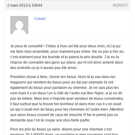
2 mars 2013 à 10h44
#155372
Cream
Je peux te conseillé ! J’étais à Hue cet été pour deux mois, et j’ai pu
me faire mon ensemble, pour vraiment pas chère. Ne va pas à Hoi an,
c’est vraiment pour les touriste et tu paiera le prix double. J’ai eu la
chance de connaitre des gens sur place, qui m’ont donc amené dans
des endroits où je n’aurais pas été sinon.
Première chose à faire, choisir ton tissus. Alors là tu vas dans les
magasins qui vendent du tissus pour ao dai par exemple ils ont
également du tissus pour pantalon ou chemise. Je ne sais plus les
nom mais il y en deux l’un à côté de l’autre rue Ben Nghe, si je ne dit
pas de bétise. Mais bon n’importe quel vendeur de tissus conviendra,
il faut surtout que tu trouve ton bonheur et dans mon cas il y en avait
un qui n’avait rien de beau pour les chemises et l’autre bien. Attention
aux vieux tissus couvert de caca de mouche !!! Ne le prend pas ou
demande que l’on te coupe une plus belle partie.
Pour les prix du tissus ça varie, disons pour une chemise c’est
environs 70 à 80000 dong, un pantalon si mes souvenirs sont bon