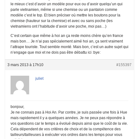
le mieux c’est d’avoir un modèle pour eux ou d’avoir quelqu’un qui
parle vietnamien, même si une chemise ou un pantalon comme
modèle c’est le top. Et bien préciser où mettre les boutons pour la
chemise (hauteur sur la chemise) et avec ou sans poche (les
vietnamiens ont l’habitude d’avoir une poche, moi pas…)
C’est certain que même à hoi an ça reste moins chère qu’en france
mais bon… Je n’ai pas spécialement aimé hoi an, ça sent vraiment
l’attrape touriste. Tout semble monté. Mais bon, c’est un autre sujet qui
n’engage que moi et ne dois pas être débattu ici :bye:
3 mars 2013 à 17h10
#155397
juliet
bonjour,
Je ne connais pas à Hoi An. Par contre, je suis passée une fois à Hue
mais rapidement il y a quelques années. Je ne peux pas répondre à
vos questions car le temps a évolué depuis ainsi que le coût de la vie.
Cela dépendent de vos critères de choix et de la compétence des
tailleurs/tailleuses à exécuter vos ordres dans les temps pour vous