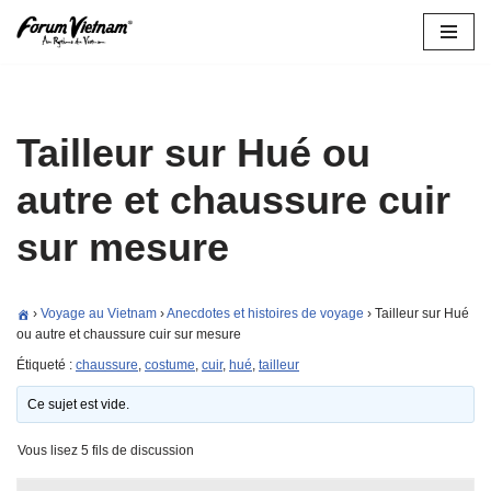
Aller
au
contenu
Tailleur sur Hué ou
autre et chaussure cuir
sur mesure
›
Voyage au Vietnam
›
Anecdotes et histoires de voyage
›
Tailleur sur Hué
ou autre et chaussure cuir sur mesure
Étiqueté :
chaussure
,
costume
,
cuir
,
hué
,
tailleur
Ce sujet est vide.
Vous lisez 5 fils de discussion