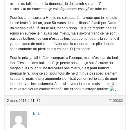
exacte du tailleur je te la donnerai, je dois avoir sa carte. Pour les
tissus si tu ne trouve pas je vais également essayé de faire ça.
Pour les chaussures à Hue je ne sais pas. Je t’avoue que je me suis
laissé tenté à Hoi an, pour 50 euros des bottillons à élastique. Dans
un magasin réputé sur le net, friendly shop. Ok je ne regrette pas, 50
euros en europe je n’avais pas mieux, mais soyons franc ce ne sont
pas des bottiers ! Le cuir n’est pas top, logiquement dans la semelle il
y a une lame de métal pour éviter que la chaussure ce plie dans le
sens contraire du pied: ça n’y est pas. Et j’en passe.
Pour le prix ça fait l’affaire comparé à l’europe, mais c’est pas du tout
top. C’est pas des bottiers. Et je pense pas que ça soit à cause du
magasin, à Hoi an tu ne trouveras pas mieux, c’est pour touriste.
Biensur le fait que ce soit pour touriste ne diminue pas spécialement
la qualité, mais le prix augmente significativement (et je sais de quoi
je parle avec les costumes). Alors si tu veux tu peux, mais tant qu’à
faire va trouver un commerçant à Hue et pas un attrape touriste
2 mars 2013 à 21h36
#155382
kilian