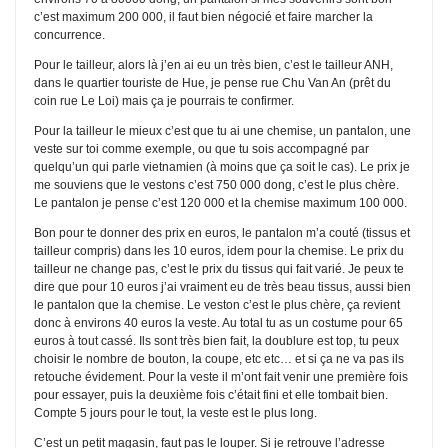
c’est maximum 200 000, il faut bien négocié et faire marcher la
concurrence.
Pour le tailleur, alors là j’en ai eu un très bien, c’est le tailleur ANH,
dans le quartier touriste de Hue, je pense rue Chu Van An (prêt du
coin rue Le Loi) mais ça je pourrais te confirmer.
Pour la tailleur le mieux c’est que tu ai une chemise, un pantalon, une
veste sur toi comme exemple, ou que tu sois accompagné par
quelqu’un qui parle vietnamien (à moins que ça soit le cas). Le prix je
me souviens que le vestons c’est 750 000 dong, c’est le plus chère.
Le pantalon je pense c’est 120 000 et la chemise maximum 100 000.
Bon pour te donner des prix en euros, le pantalon m’a couté (tissus et
tailleur compris) dans les 10 euros, idem pour la chemise. Le prix du
tailleur ne change pas, c’est le prix du tissus qui fait varié. Je peux te
dire que pour 10 euros j’ai vraiment eu de très beau tissus, aussi bien
le pantalon que la chemise. Le veston c’est le plus chère, ça revient
donc à environs 40 euros la veste. Au total tu as un costume pour 65
euros à tout cassé. Ils sont très bien fait, la doublure est top, tu peux
choisir le nombre de bouton, la coupe, etc etc… et si ça ne va pas ils
retouche évidement. Pour la veste il m’ont fait venir une première fois
pour essayer, puis la deuxième fois c’était fini et elle tombait bien.
Compte 5 jours pour le tout, la veste est le plus long.
C’est un petit magasin, faut pas le louper. Si je retrouve l’adresse