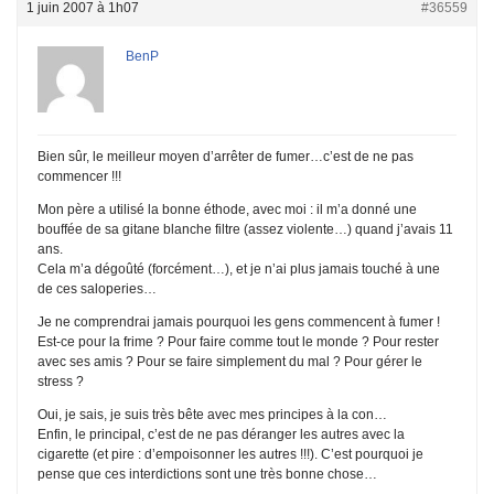
1 juin 2007 à 1h07
#36559
BenP
Bien sûr, le meilleur moyen d’arrêter de fumer…c’est de ne pas
commencer !!!
Mon père a utilisé la bonne éthode, avec moi : il m’a donné une
bouffée de sa gitane blanche filtre (assez violente…) quand j’avais 11
ans.
Cela m’a dégoûté (forcément…), et je n’ai plus jamais touché à une
de ces saloperies…
Je ne comprendrai jamais pourquoi les gens commencent à fumer !
Est-ce pour la frime ? Pour faire comme tout le monde ? Pour rester
avec ses amis ? Pour se faire simplement du mal ? Pour gérer le
stress ?
Oui, je sais, je suis très bête avec mes principes à la con…
Enfin, le principal, c’est de ne pas déranger les autres avec la
cigarette (et pire : d’empoisonner les autres !!!). C’est pourquoi je
pense que ces interdictions sont une très bonne chose…