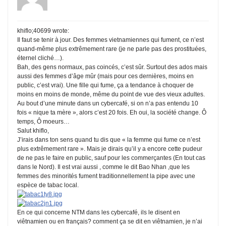
khiflo;40699 wrote:
Il faut se tenir à jour. Des femmes vietnamiennes qui fument, ce n’est
quand-même plus extrêmement rare (je ne parle pas des prostituées,
éternel cliché…).
Bah, des gens normaux, pas coincés, c’est sûr. Surtout des ados mais
aussi des femmes d’âge mûr (mais pour ces dernières, moins en
public, c’est vrai). Une fille qui fume, ça a tendance à choquer de
moins en moins de monde, même du point de vue des vieux adultes.
Au bout d’une minute dans un cybercafé, si on n’a pas entendu 10
fois « nique ta mère », alors c’est 20 fois. Eh oui, la société change. Ô
temps, Ô moeurs…
Salut khiflo,
J’irais dans ton sens quand tu dis que « la femme qui fume ce n’est
plus extrêmement rare ». Mais je dirais qu’il y a encore cette pudeur
de ne pas le faire en public, sauf pour les commerçantes (En tout cas
dans le Nord). Il est vrai aussi , comme le dit Bao Nhan ,que les
femmes des minorités fument traditionnellement la pipe avec une
espèce de tabac local.
En ce qui concerne NTM dans les cybercafé, ils le disent en
viêtnamien ou en français? comment ça se dit en viêtnamien, je n’ai