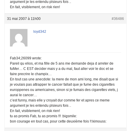
argument je les entendu plsieurs fois ..
En fait, visiblement, on risk rien!
31 mai 2007 à 11h00
#36486
loyd342
Fab34;26099 wrote:
Pareil qu elios, et ma fille de 5 ans me demande deja d arreter de
fuMer… C EST decider mais y a du mal, faut aller voir le doc et se
faire precrire le champix…
En tout cas une anecdote: la mere de mon ami long, me disait que si
je voulais pas attrapper le cancer fallait que je fume des cigarettes
europpenes ou americaines, sinon si je fumais des cigarettes viets, j
aurai le cancer…
c’est funny, mais elle y croyait dur comme fer et apres ce meme
argument je les entendu plsieurs fois ..
En fait, visiblement, on risk rien!
tu as promis Fab, tu as promis !!! :bigsmile:
bon courage en tout cas, pour cette deuxième fois !!:kimouss: