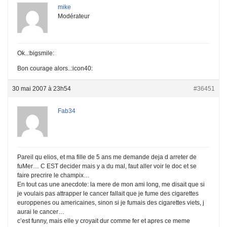
mike
Modérateur
Ok..:bigsmile:
Bon courage alors..:icon40:
30 mai 2007 à 23h54
#36451
Fab34
Pareil qu elios, et ma fille de 5 ans me demande deja d arreter de
fuMer… C EST decider mais y a du mal, faut aller voir le doc et se
faire precrire le champix…
En tout cas une anecdote: la mere de mon ami long, me disait que si
je voulais pas attrapper le cancer fallait que je fume des cigarettes
europpenes ou americaines, sinon si je fumais des cigarettes viets, j
aurai le cancer…
c’est funny, mais elle y croyait dur comme fer et apres ce meme