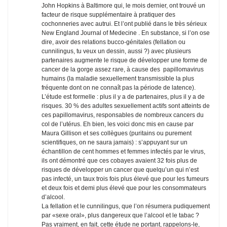
John Hopkins à Baltimore qui, le mois dernier, ont trouvé un
facteur de risque supplémentaire à pratiquer des
cochonneries avec autrui. Et l’ont publié dans le très sérieux
New England Journal of Medecine . En substance, si l’on ose
dire, avoir des relations bucco-génitales (fellation ou
cunnilingus, tu veux un dessin, aussi ?) avec plusieurs
partenaires augmente le risque de développer une forme de
cancer de la gorge assez rare, à cause des ­ papillomavirus
humains (la maladie sexuellement transmissible la plus
fréquente dont on ne connaît pas la période de latence).
L’étude est formelle : plus il y a de partenaires, plus il y a de
risques. 30 % des adultes sexuellement actifs sont atteints de
ces papillomavirus, responsables de nombreux cancers du
col de l’utérus. Eh bien, les voici donc mis en cause par
Maura Gillison et ses collègues (puritains ou purement
scientifiques, on ne saura jamais) : s’appuyant sur un
échantillon de cent hommes et femmes infectés par le virus,
ils ont démontré que ces cobayes avaient 32 fois plus de
risques de développer un cancer que quelqu’un qui n’est
pas infecté, un taux trois fois plus élevé que pour les fumeurs
et deux fois et demi plus élevé que pour les consommateurs
d’alcool.
La fellation et le cunnilingus, que l’on résumera pudiquement
par «sexe oral», plus dangereux que l’alcool et le tabac ?
Pas vraiment, en fait, cette étude ne portant, rappelons-le,