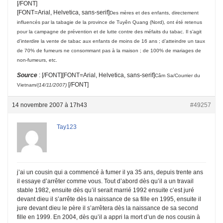
[/FONT]
[FONT=Arial, Helvetica, sans-serif]
Des mères et des enfants, directement
influencés par la tabagie de la province de Tuyên Quang (Nord), ont été retenus
pour la campagne de prévention et de lutte contre des méfaits du tabac. Il s’agit
d’interdire la vente de tabac aux enfants de moins de 16 ans ; d’atteindre un taux
de 70% de fumeurs ne consommant pas à la maison ; de 100% de mariages de
non-fumeurs, etc.
Source
: [/FONT][FONT=Arial, Helvetica, sans-serif]
Câm Sa/Courrier du
[/FONT]
Vietnam
/(14/11/2007)
14 novembre 2007 à 17h43
#49257
Tay123
j’ai un cousin qui a commencé à fumer il ya 35 ans, depuis trente ans
il essaye d’arrêter comme vous. Tout d’abord dès qu’il a un travail
stable 1982, ensuite dès qu’il serait marrié 1992 ensuite c’est juré
devant dieu il s’arrête dès la naissance de sa fille en 1995, ensuite il
jure devant dieu le père il s’arrêtera dès la naissance de sa second
fille en 1999. En 2004, dès qu’il a appri la mort d’un de nos cousin à