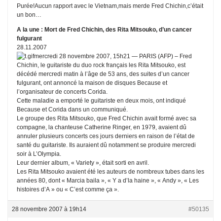
Purée!Aucun rapport avec le Vietnam,mais merde Fred Chichin,c’était
un bon…
A la une : Mort de Fred Chichin, des Rita Mitsouko, d’un cancer
fulgurant
28.11.2007
mercredi 28 novembre 2007, 15h21 — PARIS (AFP) – Fred
Chichin, le guitariste du duo rock français les Rita Mitsouko, est
décédé mercredi matin à l’âge de 53 ans, des suites d’un cancer
fulgurant, ont annoncé la maison de disques Because et
l’organisateur de concerts Corida.
Cette maladie a emporté le guitariste en deux mois, ont indiqué
Because et Corida dans un communiqué.
Le groupe des Rita Mitsouko, que Fred Chichin avait formé avec sa
compagne, la chanteuse Catherine Ringer, en 1979, avaient dû
annuler plusieurs concerts ces jours derniers en raison de l’état de
santé du guitariste. Ils auraient dû notamment se produire mercredi
soir à L’Olympia.
Leur dernier album, « Variety », était sorti en avril.
Les Rita Mitsouko avaient été les auteurs de nombreux tubes dans les
années 80, dont « Marcia baila », « Y a d’la haine », « Andy », « Les
histoires d’A » ou « C’est comme ça ».
28 novembre 2007 à 19h14
#50135