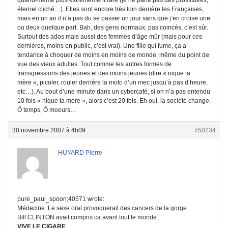
éternel cliché…). Elles sont encore très loin derrière les Françaises,
mais en un an il n’a pas du se passer un jour sans que j’en croise une
ou deux quelque part. Bah, des gens normaux, pas coincés, c’est sûr.
Surtout des ados mais aussi des femmes d’âge mûr (mais pour ces
dernières, moins en public, c’est vrai). Une fille qui fume, ça a
tendance à choquer de moins en moins de monde, même du point de
vue des vieux adultes. Tout comme les autres formes de
transgressions des jeunes et des moins jeunes (dire « nique ta
mère », picoler, rouler derrière la moto d’un mec jusqu’à pas d’heure,
etc…). Au bout d’une minute dans un cybercafé, si on n’a pas entendu
10 fois « nique ta mère », alors c’est 20 fois. Eh oui, la société change.
Ô temps, Ô moeurs…
30 novembre 2007 à 4h09
#50234
HUYARD Pierre
pure_paul_spoon;40571 wrote:
Médecine. Le sexe oral provoquerait des cancers de la gorge.
Bill CLINTON avait compris ca avant tout le monde.
VIVE LE CIGARE