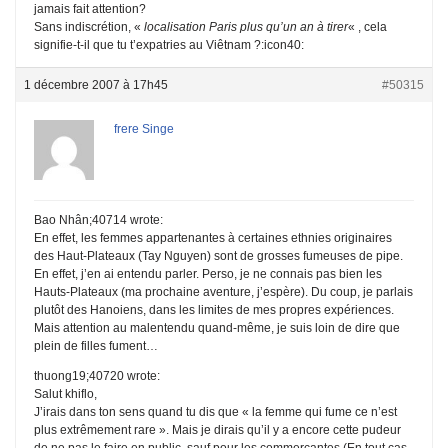
jamais fait attention?
Sans indiscrétion, «
localisation Paris plus qu’un an à tirer
« , cela
signifie-t-il que tu t’expatries au Viêtnam ?:icon40:
1 décembre 2007 à 17h45
#50315
frere Singe
Bao Nhân;40714 wrote:
En effet, les femmes appartenantes à certaines ethnies originaires
des Haut-Plateaux (Tay Nguyen) sont de grosses fumeuses de pipe.
En effet, j’en ai entendu parler. Perso, je ne connais pas bien les
Hauts-Plateaux (ma prochaine aventure, j’espère). Du coup, je parlais
plutôt des Hanoiens, dans les limites de mes propres expériences.
Mais attention au malentendu quand-même, je suis loin de dire que
plein de filles fument…
thuong19;40720 wrote:
Salut khiflo,
J’irais dans ton sens quand tu dis que « la femme qui fume ce n’est
plus extrêmement rare ». Mais je dirais qu’il y a encore cette pudeur
de ne pas le faire en public, sauf pour les commerçantes (En tout cas