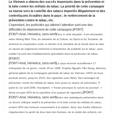
Le Vietnam a obtenu des succès importants dans la prévention et
la lutte contre les méfaits du tabac. La priorité de cette campagne
se tourne vers le contrôle des tabacs importés illégalement et des
contrefaçons écoulées dans le pays ; le renforcement de la
prévention contre le tabac, etc.
Cependant, les publicités qui attirent l’attention sont une des
difficultés du déploiement de cette campagne.[/FONT]
[FONT=Arial, Helvetica, sans-serif]
Face à cette situation, il est nécessaire,
selon Hoàng Minh Thai, du ministère de la Culture, du Sport et du Tourisme, de
renforcer la coopération entre ce dernier et le ministère de la Santé dans la mise
en œuvre de règlements inhérents à l’interdiction de publicité sur le tabac, sans
oublier l’accord des établissements spécialisés dans la production de tabac.
[/FONT]
[FONT=Arial, Helvetica, sans-serif]
Le pays recense actuellement 17
entreprises de ce genre, contre 29 en 1999. D’après Nguyên Tiên Dung, directeur
général adjoint de la Compagnie générale de tabac du Vietnam, 100% de leurs
produits seront, jusqu’en 2010, des cigarettes avec filtres. Des messages de
prévention contre les méfaits du tabac sont aussi un moyen de prévention. À
partir du 1er avril 2008, l’inscription » Fumer provoque le cancer du poumon »
[/FONT]
devra occuper 30% de la superficie d’un paquet de cigarettes.
[FONT=Arial, Helvetica, sans-serif]
Selon des statistiques présentées dans
un récent colloque relatif à la prévention et la lutte contre les méfaits du tabac,
environ 95% des fumeurs consomment à la maison. Ainsi, leur fumée influence
négativement la santé de deux tiers des femmes, de la moitié des enfants, etc.