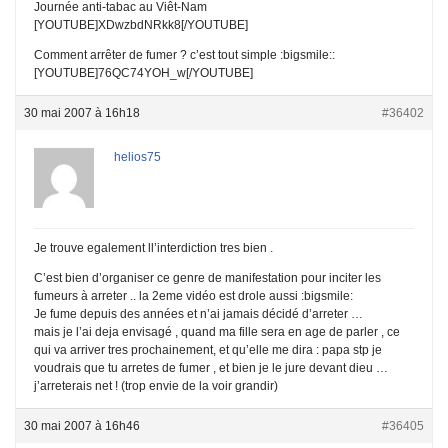
Journée anti-tabac au Viêt-Nam
[YOUTUBE]XDwzbdNRkk8[/YOUTUBE]
Comment arrêter de fumer ? c’est tout simple :bigsmile::
[YOUTUBE]76QC74YOH_w[/YOUTUBE]
30 mai 2007 à 16h18
#36402
helios75
Je trouve egalement ll’interdiction tres bien .
C’est bien d’organiser ce genre de manifestation pour inciter les
fumeurs à arreter .. la 2eme vidéo est drole aussi :bigsmile:
Je fume depuis des années et n’ai jamais décidé d’arreter …
mais je l’ai deja envisagé , quand ma fille sera en age de parler , ce
qui va arriver tres prochainement, et qu’elle me dira : papa stp je
voudrais que tu arretes de fumer , et bien je le jure devant dieu …
j’arreterais net ! (trop envie de la voir grandir)
30 mai 2007 à 16h46
#36405