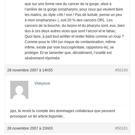
que sur une forme rare du cancer de la gorge, situé à
l’arrière de la gorge (oropharynx, pour ceux qui veulent faire
les malins, du style «Ah ! non ! Pas de turlute, pense un peu
à mon oropharynx» ), soit 20 % des cancers ORL. Les
cancers de la bouche, du larynx et du pharynx sont, eux, bien
dus à ces deux autres vices que sont l’alcool et le tabac.
Quoi faire, à part tout arrêter et rester fidèle comme un loup ?
Comme pour le VIH (un risque de contamination, même
infime, existe par voie buccogénitale, rappelons-le), se
protéger. Et se lamenter que, décidément, l’oralité est
sévèrement réprimée.
28 novembre 2007 à 14h55
#50100
VNbylove
pps, te rends tu compte des dommages collateraux que peuvent
provoquer un tel article:bigsmile:.
28 novembre 2007 à 15h03
#50101