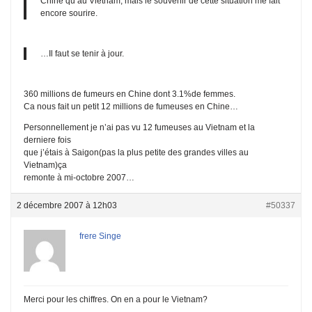
Chine qu’au Vietnam, mais le souvenir de cette situation me fait
encore sourire.
…Il faut se tenir à jour.
360 millions de fumeurs en Chine dont 3.1%de femmes.
Ca nous fait un petit 12 millions de fumeuses en Chine…
Personnellement je n’ai pas vu 12 fumeuses au Vietnam et la
derniere fois
que j’étais à Saigon(pas la plus petite des grandes villes au
Vietnam)ça
remonte à mi-octobre 2007…
2 décembre 2007 à 12h03
#50337
frere Singe
Merci pour les chiffres. On en a pour le Vietnam?