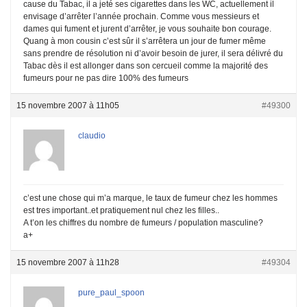
cause du Tabac, il a jeté ses cigarettes dans les WC, actuellement il
envisage d’arrêter l’année prochain. Comme vous messieurs et
dames qui fument et jurent d’arrêter, je vous souhaite bon courage.
Quang à mon cousin c’est sûr il s’arrêtera un jour de fumer même
sans prendre de résolution ni d’avoir besoin de jurer, il sera délivré du
Tabac dès il est allonger dans son cercueil comme la majorité des
fumeurs pour ne pas dire 100% des fumeurs
15 novembre 2007 à 11h05
#49300
claudio
c’est une chose qui m’a marque, le taux de fumeur chez les hommes
est tres important..et pratiquement nul chez les filles..
A t’on les chiffres du nombre de fumeurs / population masculine?
a+
15 novembre 2007 à 11h28
#49304
pure_paul_spoon