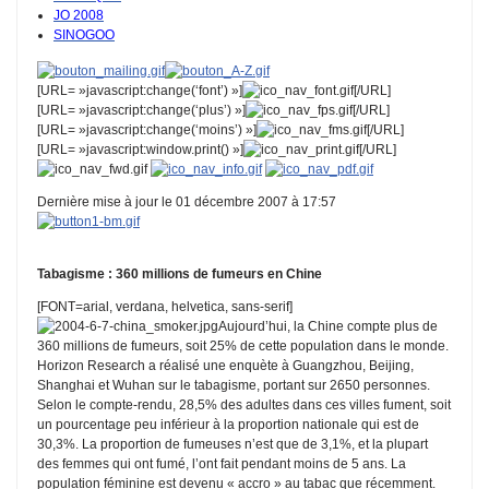
JO 2008
SINOGOO
[URL= »javascript:change(‘font’) »]
[/URL]
[URL= »javascript:change(‘plus’) »]
[/URL]
[URL= »javascript:change(‘moins’) »]
[/URL]
[URL= »javascript:window.print() »]
[/URL]
Dernière mise à jour le 01 décembre 2007 à 17:57
Tabagisme : 360 millions de fumeurs en Chine
[FONT=arial, verdana, helvetica, sans-serif]
Aujourd’hui, la Chine compte plus de
360 millions de fumeurs, soit 25% de cette population dans le monde.
Horizon Research a réalisé une enquète à Guangzhou, Beijing,
Shanghai et Wuhan sur le tabagisme, portant sur 2650 personnes.
Selon le compte-rendu, 28,5% des adultes dans ces villes fument, soit
un pourcentage peu inférieur à la proportion nationale qui est de
30,3%. La proportion de fumeuses n’est que de 3,1%, et la plupart
des femmes qui ont fumé, l’ont fait pendant moins de 5 ans. La
population féminine est devenu « accro » au tabac que récemment.