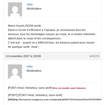
mike
Modérateur
Marie Huynh;26299 wrote:
Etant a l’ecole d’infirmiere a l’epoque, je connaissais tous les
dessous, tous les dommages causes au corps, le m oindre millimetre
atteint dans le corps et les consequences.
C’est vrai…quand on y réfléchit bien, les fumeurs paient pour mourir
en quelque sorte..:heat:..
14 novembre 2007 à 10h56
#49235
mike
Modérateur
[FONT=Arial, Helvetica, sans-serif]
Vers un monde sans fumeurs
[/FONT] [FONT=Arial, Helvetica, sans-serif]
[IMG]http://lecourrier.vnagency.com.vn/uploaded/2007/11/Vietnam/Soci%C3%A9t%C