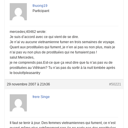
thuong19
Participant
mercedes;40462 wrote:
Je suis d’accord avec ce qui vient de se dire.
Je n’ai vu aucune vietnamienne fumer en trois semaines de voyage.
Quant aux prostituées qui fument, je n’en ai pas vu non plus, mais je
n’ai pas vu non plus de prostituées qui ne fumaient pas !
salut Mercedes,
je ne comprends pas.Est-ce que ça veut dire que tu n’as pas vu de
prostituées au Viêtnam? Tu n’as pas du sortir à la nuit tombée après
le boulot!pleasantry
29 novembre 2007 à 21h36
#50221
frere Singe
Il faut se tenir à jour. Des femmes vietnamiennes qui fument, ce n’est
quand-même plus extrêmement rare (je ne parle pas des prostituées,