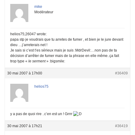
mike
Modérateur
helios75;26047 wrote:
papa stp je voudrais que tu arretes de fumer , et bien je le jure devant
dieu …j’arreterais net !
Je sais si c’est t’es sérieux mais je suis :MdrDevil:…non pas de ta
décision d’arrêter de fumer mais de la phrase en elle même..ça fait
trop type «
le serment
» :bigsmile:
30 mai 2007 à 17h00
#36409
helios75
y a pas de quoi rire ..c’en est un ! Grrrr
30 mai 2007 à 17h21
#36419