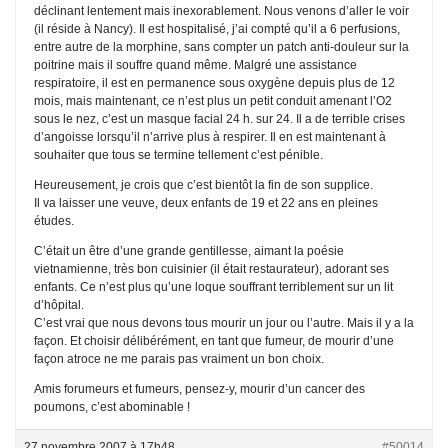
déclinant lentement mais inexorablement. Nous venons d’aller le voir
(il réside à Nancy). Il est hospitalisé, j’ai compté qu’il a 6 perfusions,
entre autre de la morphine, sans compter un patch anti-douleur sur la
poitrine mais il souffre quand même. Malgré une assistance
respiratoire, il est en permanence sous oxygène depuis plus de 12
mois, mais maintenant, ce n’est plus un petit conduit amenant l’O2
sous le nez, c’est un masque facial 24 h. sur 24. Il a de terrible crises
d’angoisse lorsqu’il n’arrive plus à respirer. Il en est maintenant à
souhaiter que tous se termine tellement c’est pénible.
Heureusement, je crois que c’est bientôt la fin de son supplice.
Il va laisser une veuve, deux enfants de 19 et 22 ans en pleines
études.
C’était un être d’une grande gentillesse, aimant la poésie
vietnamienne, très bon cuisinier (il était restaurateur), adorant ses
enfants. Ce n’est plus qu’une loque souffrant terriblement sur un lit
d’hôpital.
C’est vrai que nous devons tous mourir un jour ou l’autre. Mais il y a la
façon. Et choisir délibérément, en tant que fumeur, de mourir d’une
façon atroce ne me parais pas vraiment un bon choix.
Amis forumeurs et fumeurs, pensez-y, mourir d’un cancer des
poumons, c’est abominable !
27 novembre 2007 à 17h48
#50014