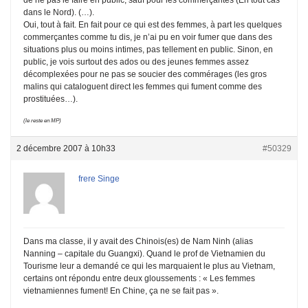
dans le Nord). (…).
Oui, tout à fait. En fait pour ce qui est des femmes, à part les quelques
commerçantes comme tu dis, je n’ai pu en voir fumer que dans des
situations plus ou moins intimes, pas tellement en public. Sinon, en
public, je vois surtout des ados ou des jeunes femmes assez
décomplexées pour ne pas se soucier des commérages (les gros
malins qui cataloguent direct les femmes qui fument comme des
prostituées…).
(le reste en MP)
2 décembre 2007 à 10h33
#50329
frere Singe
Dans ma classe, il y avait des Chinois(es) de Nam Ninh (alias
Nanning – capitale du Guangxi). Quand le prof de Vietnamien du
Tourisme leur a demandé ce qui les marquaient le plus au Vietnam,
certains ont répondu entre deux gloussements : « Les femmes
vietnamiennes fument! En Chine, ça ne se fait pas ».