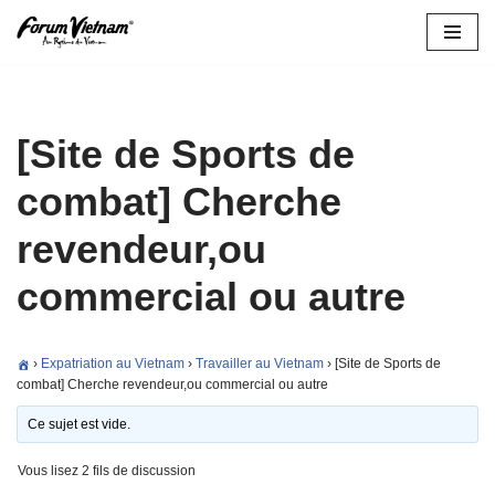
Aller
au
contenu
[Site de Sports de
combat] Cherche
revendeur,ou
commercial ou autre
›
Expatriation au Vietnam
›
Travailler au Vietnam
›
[Site de Sports de
combat] Cherche revendeur,ou commercial ou autre
Ce sujet est vide.
Vous lisez 2 fils de discussion