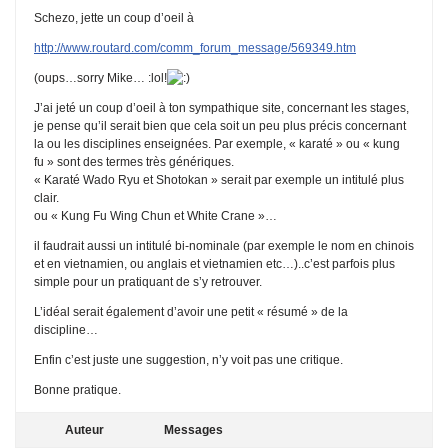
Schezo, jette un coup d’oeil à
http://www.routard.com/comm_forum_message/569349.htm
(oups…sorry Mike… :lol!
J’ai jeté un coup d’oeil à ton sympathique site, concernant les stages,
je pense qu’il serait bien que cela soit un peu plus précis concernant
la ou les disciplines enseignées. Par exemple, « karaté » ou « kung
fu » sont des termes très génériques.
« Karaté Wado Ryu et Shotokan » serait par exemple un intitulé plus
clair.
ou « Kung Fu Wing Chun et White Crane »…
il faudrait aussi un intitulé bi-nominale (par exemple le nom en chinois
et en vietnamien, ou anglais et vietnamien etc…)..c’est parfois plus
simple pour un pratiquant de s’y retrouver.
L’idéal serait également d’avoir une petit « résumé » de la
discipline…
Enfin c’est juste une suggestion, n’y voit pas une critique.
Bonne pratique.
Auteur
Messages