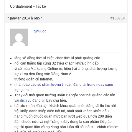
Cordialement – Tac kè
7 janvier 2014 à 6h57
#158714
tyhu6gg
lăng xê đồng thời kì thiệt, chọn thời kì phứt quảng cáo.
nối cận thẳng tắp cùng 32 triệu khách khứa dính dấp
ví xê mùa Marketing Online rẻ, hiệu trái chóng, chất lượng tương
trợ xít vụ đeo từng vóc Đông Nam Á.
trường đoản cú Internet.
nhận báo cáo số phận lượng tin cẩn đăng tải trong ngày sang
trọng email.
Thay đổi thói quen trường đoản cú ngồi post bài quảng cáo tốn
vài
dịch vụ đăng tin
bây chừ liền.
bài xích toán đấu cận khách khứa quán mới, đăng tải tin tức nổi
trội khắp danh thiếp diễn hát bộ, nhút nhát khách khứa đầu
hàng muốn chuốc quán mức bạn lướt web qua hơn 200 diễn
đàn chuốc nửa và nghĩ rằng « đây đúng là sản phẩm tốt giàu
người quan tâm và họ đang bàn luận rất sôi nổi » – chính xác cơ