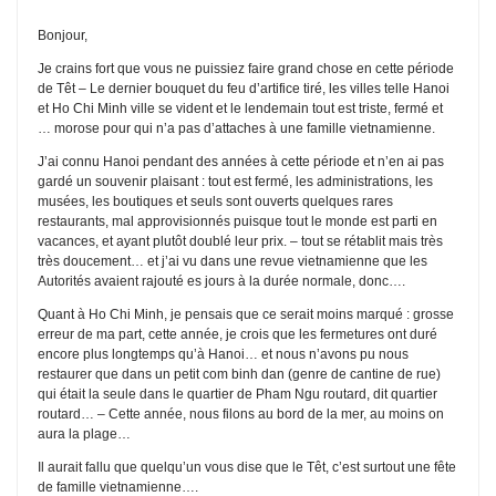
Bonjour,
Je crains fort que vous ne puissiez faire grand chose en cette période
de Têt – Le dernier bouquet du feu d’artifice tiré, les villes telle Hanoi
et Ho Chi Minh ville se vident et le lendemain tout est triste, fermé et
… morose pour qui n’a pas d’attaches à une famille vietnamienne.
J’ai connu Hanoi pendant des années à cette période et n’en ai pas
gardé un souvenir plaisant : tout est fermé, les administrations, les
musées, les boutiques et seuls sont ouverts quelques rares
restaurants, mal approvisionnés puisque tout le monde est parti en
vacances, et ayant plutôt doublé leur prix. – tout se rétablit mais très
très doucement… et j’ai vu dans une revue vietnamienne que les
Autorités avaient rajouté es jours à la durée normale, donc….
Quant à Ho Chi Minh, je pensais que ce serait moins marqué : grosse
erreur de ma part, cette année, je crois que les fermetures ont duré
encore plus longtemps qu’à Hanoi… et nous n’avons pu nous
restaurer que dans un petit com binh dan (genre de cantine de rue)
qui était la seule dans le quartier de Pham Ngu routard, dit quartier
routard… – Cette année, nous filons au bord de la mer, au moins on
aura la plage…
Il aurait fallu que quelqu’un vous dise que le Têt, c’est surtout une fête
de famille vietnamienne….