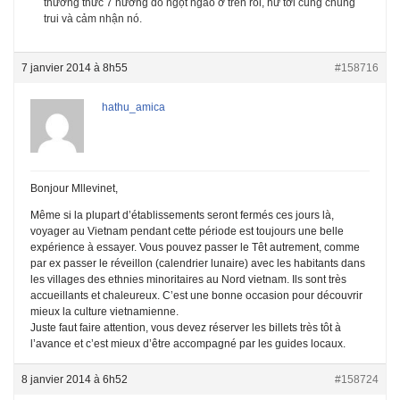
thưởng thức 7 hương do ngọt ngào ở trên rồi, hử tới cùng chúng
trui và cảm nhận nó.
7 janvier 2014 à 8h55
#158716
hathu_amica
Bonjour Mllevinet,
Même si la plupart d’établissements seront fermés ces jours là,
voyager au Vietnam pendant cette période est toujours une belle
expérience à essayer. Vous pouvez passer le Têt autrement, comme
par ex passer le réveillon (calendrier lunaire) avec les habitants dans
les villages des ethnies minoritaires au Nord vietnam. Ils sont très
accueillants et chaleureux. C’est une bonne occasion pour découvrir
mieux la culture vietnamienne.
Juste faut faire attention, vous devez réserver les billets très tôt à
l’avance et c’est mieux d’être accompagné par les guides locaux.
8 janvier 2014 à 6h52
#158724