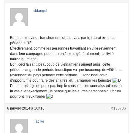
ddangel
Bonjour mllevinet, franchement, si je devais partir, j’aurai éviter la
période tu Têt.
Effectivement, comme les personnes travaillant en ville reviennent
dans leur campagne pour être en famille généralement, l’activité
tourne au ralentit.
Bon, ceci faisant, beaucoup de viêtnamiens aiment aussi cette
période car grande période touristique vu que beaucoup de viêtkieus
reviennent au pays pendant cette période… Donc beaucoup
d’opportunité pour faire des affaires, et… arnaquer les touristes
Pour le reste, je ne peux pas trop te conseiller, ne connaissant pas où
tu vas aller exactement. Je pense que les autres personnes du forum
pourront mieux t’aider
6 janvier 2014 à 16h18
#158706
Tac ke