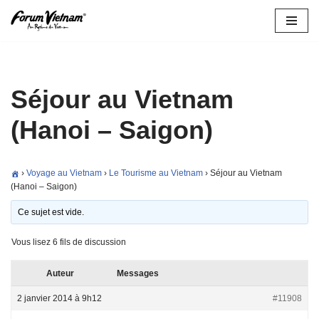
Aller
au
contenu
Séjour au Vietnam
(Hanoi – Saigon)
›
Voyage au Vietnam
›
Le Tourisme au Vietnam
›
Séjour au Vietnam
(Hanoi – Saigon)
Ce sujet est vide.
Vous lisez 6 fils de discussion
Auteur
Messages
2 janvier 2014 à 9h12
#11908