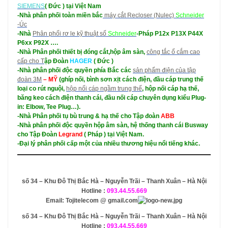
SIEMENS
( Đức ) tại Việt Nam
-Nhà phân phối toàn miền bắc
máy cắt Recloser (Nulec)
Schneider
-Úc
-Nhà
Phân phối rơ le kỹ thuật số
Schneider
-Pháp P12x P13X P44X
P6xx P92X ….
-Nhà Phân phối thiết bị đóng cắt,hộp âm sàn,
công tắc ổ cắm cao
cấp cho T
ập Đoàn
HAGER
( Đức )
-Nhà phân phối độc quyền phía Bắc các
sản phẩm điện của tập
đoàn
3M
– MỸ
(ghíp nối, bình sơn xịt cách điện, đầu cáp trung thế
loại co rút nguội,
hộp nối cáp ngầm trung thế
, hộp nối cáp hạ thế,
băng keo cách điện thanh cái, đầu nối cáp chuyên dụng kiểu Plug-
in: Elbow, Tee Plug…).
-Nhà Phân phối tụ bù trung & hạ thế cho Tập đoàn
ABB
-Nhà phân phối độc quyền hộp âm sàn, hệ thống thanh cái Busway
cho Tập Đoàn
Legrand
( Pháp ) tại Việt Nam.
-Đại lý phân phối cấp một của nhiều thương hiệu nổi tiếng khác.
số 34 – Khu Ðô Thị Bắc Hà – Nguyễn Trãi – Thanh Xuân – Hà Nội
Hotline :
093.44.55.669
Email: Tojitelecom @ gmail.com
số 34 – Khu Ðô Thị Bắc Hà – Nguyễn Trãi – Thanh Xuân – Hà Nội
Hotline :
093.44.55.669