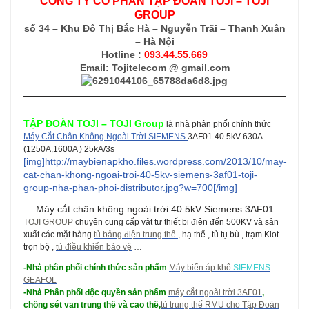
CÔNG TY CỔ PHẦN TẬP ÐOÀN TOJI – TOJI
GROUP
số 34 – Khu Ðô Thị Bắc Hà – Nguyễn Trãi – Thanh Xuân
– Hà Nội
Hotline :
093.44.55.669
Email: Tojitelecom @ gmail.com
TẬP ĐOÀN TOJI – TOJI Group
là nhà phân phối chính thức
Máy Cắt Chân Không Ngoài Trời SIEMENS
3AF01 40.5kV 630A
(1250A,1600A ) 25kA/3s
[img]http://maybienapkho.files.wordpress.com/2013/10/may-
cat-chan-khong-ngoai-troi-40-5kv-siemens-3af01-toji-
group-nha-phan-phoi-distributor.jpg?w=700[/img]
Máy cắt chân không ngoài trời 40.5kV Siemens 3AF01
TOJI GROUP
chuyên cung cấp vật tư thiết bị điện đến 500KV và sản
xuất các mặt hàng
tủ bảng điện trung thế
, hạ thế , tủ tụ bù , trạm Kiot
trọn bộ ,
tủ điều khiển bảo vệ
…
-Nhà phân phối chính thức sản phẩm
Máy biến áp khô
SIEMENS
GEAFOL
-Nhà Phân phối độc quyền sản phẩm
máy cắt ngoài trời 3AF01
,
chống sét van trung thế và cao thế,
tủ trung thế RMU cho Tập Đoàn