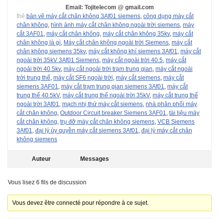
Email: Tojitelecom @ gmail.com
thẻ:
bản vẽ máy cắt chân không 3Af01 siemens
,
công dụng máy cắt
chân không
,
hình ảnh máy cắt chân không ngoài trời siemens
,
máy
cắt 3AF01
,
máy cắt chân không
,
máy cắt chân không 35kv
,
máy cắt
chân không là gì
,
Máy cắt chân không ngoài trời Siemens
,
máy cắt
chân không siemens 35kv
,
máy cắt không khí siemens 3Af01
,
máy cắt
ngoài trời 35kV 3Af01 Siemens
,
máy cắt ngoài trời 40.5
,
máy cắt
ngoài trời 40.5kv
,
máy cắt ngoài trời trạm trung gian
,
máy cắt ngoài
trời trung thế
,
máy cắt SF6 ngoài trời
,
máy cắt siemens
,
máy cắt
siemens 3AF01
,
máy cắt trạm trung gian siemens 3Af01
,
máy cắt
trung thế 40.5kV
,
máy cắt trung thế ngoài trời 35kV
,
máy cắt trung thế
ngoài trời 3Af01
,
mạch nhị thứ máy cắt siemens
,
nhà phân phối máy
cắt chân không
,
Outdoor Circuit breaker Siemens 3AF01
,
tài liệu máy
cắt chân không
,
trụ đỡ máy cắt chân không siemens
,
VCB Siemens
3Af01
,
đại lý ủy quyền máy cắt siemens 3Af01
,
đại lý máy cắt chân
không siemens
Auteur
Messages
Vous lisez 6 fils de discussion
Vous devez être connecté pour répondre à ce sujet.