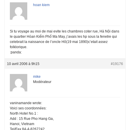
hoan kiem
Si tu voyage au moi de mai evite les chambres coter rue, Hà Nội dans
le quartier Hòan Kiếm Phố Ma May, j’avais les hp sous la fenetre qui
celebrait la naissance de l’oncle Hô(19 mai 1890)c’etait assez
folklorique.
:panda:
10 avril 2006 à 9h15
#19176
mike
Modérateur
vaninamande wrote:
Voici ses coordonnées:
North Hotel No.1 :
Add : 15 Rue Pho Hang Ga,
Hanoi, Vietnam
Tel/Fax 84-4-8267242