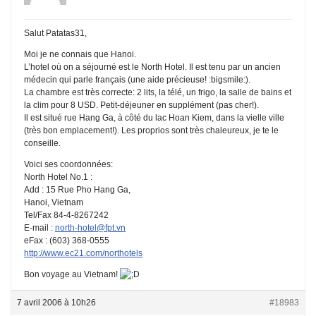
Salut Patatas31,
Moi je ne connais que Hanoi.
L’hotel où on a séjourné est le North Hotel. Il est tenu par un ancien
médecin qui parle français (une aide précieuse! :bigsmile:).
La chambre est très correcte: 2 lits, la télé, un frigo, la salle de bains et
la clim pour 8 USD. Petit-déjeuner en supplément (pas cher!).
Il est situé rue Hang Ga, à côté du lac Hoan Kiem, dans la vielle ville
(très bon emplacement!). Les proprios sont très chaleureux, je te le
conseille.
Voici ses coordonnées:
North Hotel No.1 :
Add : 15 Rue Pho Hang Ga,
Hanoi, Vietnam
Tel/Fax 84-4-8267242
E-mail :
north-hotel@fpt.vn
eFax : (603) 368-0555
http://www.ec21.com/northotels
Bon voyage au Vietnam!
7 avril 2006 à 10h26
#18983