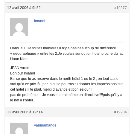
12 avril 2006 à 9h52
#19277
Imanol
Dans le 1.De toutes manières,il n’y a pas beaucoup de différence
« geographique » entre les 2.Je voulais surtout un hotel proche du lac
Hoan Kiem.
JEAN wrote:
Bonjour Imanol
Est ce que tu as réservé dans le north hôtel 1 ou le 2 , en tout cas c
vrai qu’à ce prix là , par la suite pourras tu donner tes impressions sur
cet hotel s’il te plait, merci d’avance et bon séjour !
pas de problème….Je vous le dirai même en direct live!!!!puisqu’il y a
le net a l’hotel….
12 avril 2006 à 12h14
#19284
vaninamande