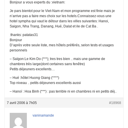
Bonjour a vous experts du :vietnam:
Je pars bientot pour le Viet-Nam et mon programme est finie mais je
n’arrive pas a faire mes choix sur les hotels.Connaissez-vous une
hotel sympha qui vaut le détour dans les villes suivantes: Hanoi,
Saigon, Nha Trang, Danang, Hué, Dalat et ile de Cat Ba .
:thanks: patatas31
Bonjour
D’après votre seule liste, mes hôtels préférés, selon tests et usages
personnels
– Saïgon:Le Kim Do (***); tres tres bien .. mais une gamme de
chambres très large(dont certaines sans fenêtre)
Petits déjeuners excellents…
– Hué :hôtel Huong Giang (****)
Top niveau .. petits déjeuners excellents aussi
– Hanoï : Hoa Binh (***) : pas terrible ni en chambres ni en petits déj..
7 avril 2006 à 7h05
#18968
vaninamande