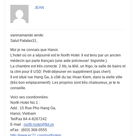
JEAN
vaninamande wrote:
Salut Patatas31,
Moi je ne connais que Hanoi.
L’hotel où on a séjourné est le North Hotel. Il est tenu par un ancien
médecin qui parle français (une aide précieuse! :bigsmile:).
La chambre est très correcte: 2 lits, la télé, un frigo, la salle de bains et
la clim pour 8 USD. Petit-déjeuner en supplément (pas cher!).
Il est situé rue Hang Ga, à côté du lac Hoan Kiem, dans la vielle ville
(très bon emplacement!). Les proprios sont très chaleureux, je te le
conseille.
Voici ses coordonnées:
North Hotel No.1 :
Add : 15 Rue Pho Hang Ga,
Hanoi, Vietnam
Tel/Fax 84-4-8267242
E-mail :
north-hotel@fpt.vn
eFax : (603) 368-0555
http://www.ec21.com/northotels