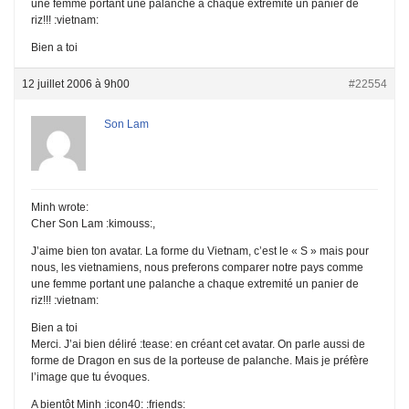
une femme portant une palanche a chaque extremité un panier de
riz!!! :vietnam:
Bien a toi
12 juillet 2006 à 9h00
#22554
Son Lam
Minh wrote:
Cher Son Lam :kimouss:,
J’aime bien ton avatar. La forme du Vietnam, c’est le « S » mais pour
nous, les vietnamiens, nous preferons comparer notre pays comme
une femme portant une palanche a chaque extremité un panier de
riz!!! :vietnam:
Bien a toi
Merci. J’ai bien déliré :tease: en créant cet avatar. On parle aussi de
forme de Dragon en sus de la porteuse de palanche. Mais je préfère
l’image que tu évoques.
A bientôt Minh :icon40: :friends: