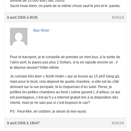
somme de 33 000 vnđ ( dec 2005).
Sacré hoan kiem, on parle de la même chose sauf le prix et le :panda:
9 avril 2006 à 9h35
#19114
Bao Nhan
Pour le transport, je te conseille de prendre un mini-bus, à la sortie de
l’aéro-port, tu payes pas plus 2 Dollars, si tu en rajoute encore un , il
te dépose devant l’hôtel même.
Je connais très bien « North Hotel » qui se trouve au 15 phố hàng gà,
mais pour le bruit, cela dépend de quelle chambre, si elle est du côté
donnant sur la rue pricipale, là tu risquerrais d’en subir. Perso, je
préfère les petites chambres au fond ( calme garanti ), d’ailleur, ce qui
est aventageux, c’est qu’il y a Internet gratuit mis à la disposition des
clients, mais je ne sais pas si c’est toujours le cas?
PS : Peut-être, en octobre, je serais là moi-aussi.
9 avril 2006 à 18h47
#19134