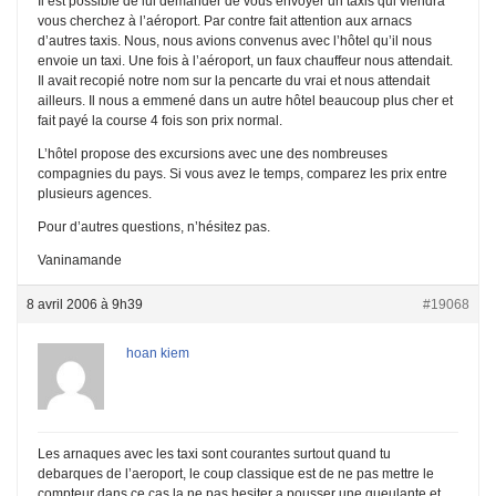
Il est possible de lui demander de vous envoyer un taxis qui viendra
vous cherchez à l’aéroport. Par contre fait attention aux arnacs
d’autres taxis. Nous, nous avions convenus avec l’hôtel qu’il nous
envoie un taxi. Une fois à l’aéroport, un faux chauffeur nous attendait.
Il avait recopié notre nom sur la pencarte du vrai et nous attendait
ailleurs. Il nous a emmené dans un autre hôtel beaucoup plus cher et
fait payé la course 4 fois son prix normal.
L’hôtel propose des excursions avec une des nombreuses
compagnies du pays. Si vous avez le temps, comparez les prix entre
plusieurs agences.
Pour d’autres questions, n’hésitez pas.
Vaninamande
8 avril 2006 à 9h39
#19068
hoan kiem
Les arnaques avec les taxi sont courantes surtout quand tu
debarques de l’aeroport, le coup classique est de ne pas mettre le
compteur dans ce cas la ne pas hesiter a pousser une gueulante et