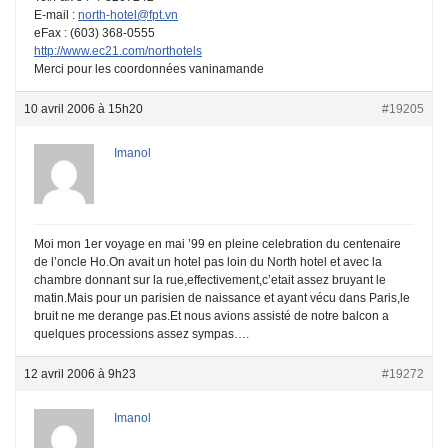
E-mail :
north-hotel@fpt.vn
eFax : (603) 368-0555
http://www.ec21.com/northotels
Merci pour les coordonnées vaninamande
10 avril 2006 à 15h20
#19205
Imanol
Moi mon 1er voyage en mai ’99 en pleine celebration du centenaire
de l’oncle Ho.On avait un hotel pas loin du North hotel et avec la
chambre donnant sur la rue,effectivement,c’etait assez bruyant le
matin.Mais pour un parisien de naissance et ayant vécu dans Paris,le
bruit ne me derange pas.Et nous avions assisté de notre balcon a
quelques processions assez sympas….
12 avril 2006 à 9h23
#19272
Imanol