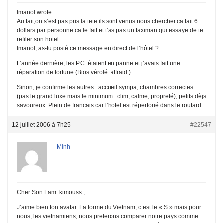
Imanol wrote:
Au fait,on s’est pas pris la tete ils sont venus nous chercher.ca fait 6
dollars par personne ca le fait et t’as pas un taximan qui essaye de te
refiler son hotel…..
Imanol, as-tu posté ce message en direct de l’hôtel ?
L’année dernière, les P.C. étaient en panne et j’avais fait une
réparation de fortune (Bios vérolé :affraid:).
Sinon, je confirme les autres : accueil sympa, chambres correctes
(pas le grand luxe mais le minimum : clim, calme, propreté), petits dèjs
savoureux. Plein de francais car l’hotel est répertorié dans le routard.
12 juillet 2006 à 7h25
#22547
Minh
Cher Son Lam :kimouss:,
J’aime bien ton avatar. La forme du Vietnam, c’est le « S » mais pour
nous, les vietnamiens, nous preferons comparer notre pays comme