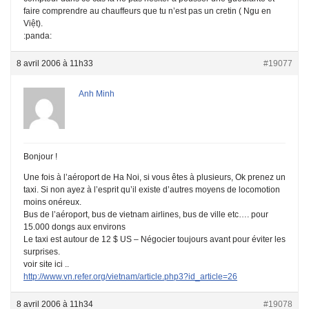
faire comprendre au chauffeurs que tu n’est pas un cretin ( Ngu en
Việt).
:panda:
8 avril 2006 à 11h33
#19077
Anh Minh
Bonjour !
Une fois à l’aéroport de Ha Noi, si vous êtes à plusieurs, Ok prenez un
taxi. Si non ayez à l’esprit qu’il existe d’autres moyens de locomotion
moins onéreux.
Bus de l’aéroport, bus de vietnam airlines, bus de ville etc…. pour
15.000 dongs aux environs
Le taxi est autour de 12 $ US – Négocier toujours avant pour éviter les
surprises.
voir site ici ..
http://www.vn.refer.org/vietnam/article.php3?id_article=26
8 avril 2006 à 11h34
#19078