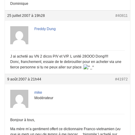
Dominique
25 juillet 2007 à 19h28
#40811
Freddy Dung
J ai acheté au VN 2 dicos P/V et V/P. L unité 28OOO Dong!!!!
Donc, franchement, essaie de te debrouiller pour en acheter via une
tierce personne si tu ne peux aller sur place.
9 août 2007 à 21h44
#41972
mike
Modérateur
Bonjour à tous,
Ma mère m’a gentiment offert ce dictionnaire Franco-vietnamien (
vu
que je mets un peu de temps à me lancer….
:bigsmile:) acheté sur