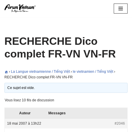
Aller
au
contenu
RECHERCHE Dico
complet FR-VN VN-FR
›
La Langue vietnamienne / Tiếng Việt
›
le vietnamien / Tiếng Việt
›
RECHERCHE Dico complet FR-VN VN-FR
Ce sujet est vide.
Vous lisez 10 fils de discussion
Auteur
Messages
18 mai 2007 à 13h22
#2046