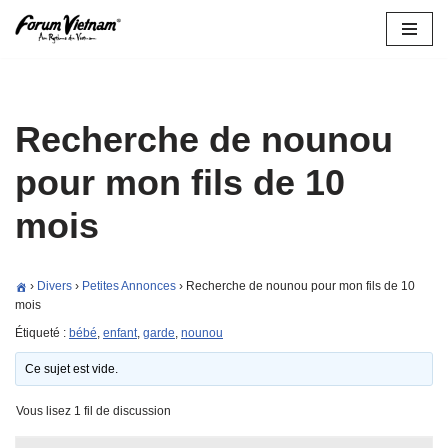
Aller
au
contenu
Recherche de nounou
pour mon fils de 10
mois
›
Divers
›
Petites Annonces
›
Recherche de nounou pour mon fils de 10
mois
Étiqueté :
bébé
,
enfant
,
garde
,
nounou
Ce sujet est vide.
Vous lisez 1 fil de discussion