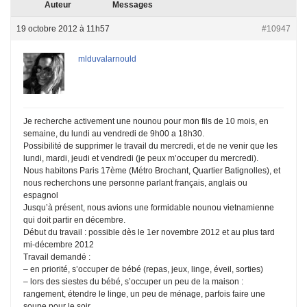
Auteur
Messages
19 octobre 2012 à 11h57
#10947
mlduvalarnould
Je recherche activement une nounou pour mon fils de 10 mois, en
semaine, du lundi au vendredi de 9h00 a 18h30.
Possibilité de supprimer le travail du mercredi, et de ne venir que les
lundi, mardi, jeudi et vendredi (je peux m’occuper du mercredi).
Nous habitons Paris 17ème (Métro Brochant, Quartier Batignolles), et
nous recherchons une personne parlant français, anglais ou
espagnol
Jusqu’à présent, nous avions une formidable nounou vietnamienne
qui doit partir en décembre.
Début du travail : possible dès le 1er novembre 2012 et au plus tard
mi-décembre 2012
Travail demandé :
– en priorité, s’occuper de bébé (repas, jeux, linge, éveil, sorties)
– lors des siestes du bébé, s’occuper un peu de la maison :
rangement, étendre le linge, un peu de ménage, parfois faire une
soupe pour le soir, …