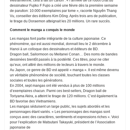
vietnamienne, cela a fait un carton : « l’arrivée de ce robot chat du
dessinateur Fujiko F Fujio a créé une fièvre dès la première semaine
de parution: 10.000 exemplaires par tome », raconte Nguyên Thang
Vu, conseiller des éditions Kim Dông. Après trois ans de publication,
le tirage du Doraemon atteignait les 20 millions. Un rare succès.
Comment le manga a conquis le monde
Les mangas font partie intégrante de la culture japonaise. Ce
phénomène, qui est aussi mondial, donnait lieu le 2 décembre à
Hanoi à un colloque des dessinateurs et éditeurs de BD.
Dragon ball, Sailormoon ou Meitanei Conan… Des noms de bandes
dessinées bientôt passés à la postérité. Ces titres, pour ne citer
qu’eux, ont attiré des millions de lecteurs à travers le monde.
Au Japon, ce genre de BD est appelé « manga ». Il est même devenu
un véritable phénomène de société, touchant toutes les classes
sociales et toutes les générations.
En 2004, sept mangas ont été vendus à plus de 100 millions
d’exemplaires chacun. Parmi ces best-sellers, Dragon ball de
Toriyama Akira, a atteint le tirage de 120 millions. C’est également la
BD favorise des Vietnamiens.
Les mangas séduisent un large public, les sujets abordés et les
personnages étant variés. « Les personnages des mangas sont
conçus avec des caractères, sentiments et expressions riches ». Voici
pour l’explication de Matsutani Takayuki, président de l’Association
japonaise de