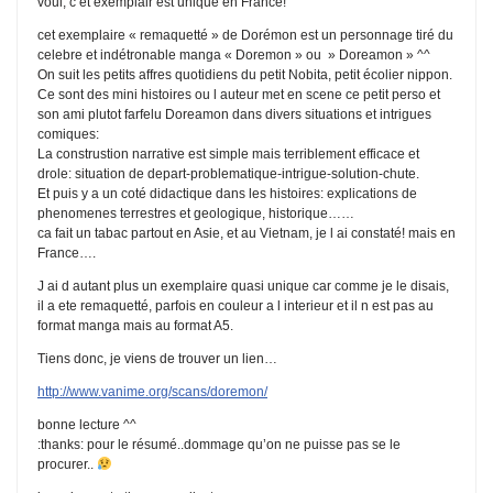
voui, c et exemplair est unique en France!
cet exemplaire « remaquetté » de Dorémon est un personnage tiré du
celebre et indétronable manga « Doremon » ou » Doreamon » ^^
On suit les petits affres quotidiens du petit Nobita, petit écolier nippon.
Ce sont des mini histoires ou l auteur met en scene ce petit perso et
son ami plutot farfelu Doreamon dans divers situations et intrigues
comiques:
La construstion narrative est simple mais terriblement efficace et
drole: situation de depart-problematique-intrigue-solution-chute.
Et puis y a un coté didactique dans les histoires: explications de
phenomenes terrestres et geologique, historique……
ca fait un tabac partout en Asie, et au Vietnam, je l ai constaté! mais en
France….
J ai d autant plus un exemplaire quasi unique car comme je le disais,
il a ete remaquetté, parfois en couleur a l interieur et il n est pas au
format manga mais au format A5.
Tiens donc, je viens de trouver un lien…
http://www.vanime.org/scans/doremon/
bonne lecture ^^
:thanks: pour le résumé..dommage qu’on ne puisse pas se le
procurer..