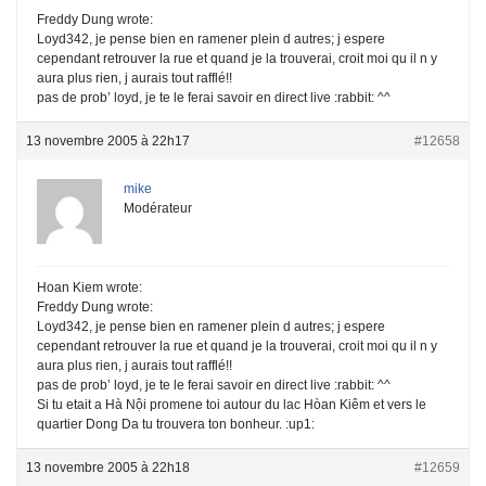
Freddy Dung wrote:
Loyd342, je pense bien en ramener plein d autres; j espere
cependant retrouver la rue et quand je la trouverai, croit moi qu il n y
aura plus rien, j aurais tout rafflé!!
pas de prob’ loyd, je te le ferai savoir en direct live :rabbit: ^^
13 novembre 2005 à 22h17
#12658
mike
Modérateur
Hoan Kiem wrote:
Freddy Dung wrote:
Loyd342, je pense bien en ramener plein d autres; j espere
cependant retrouver la rue et quand je la trouverai, croit moi qu il n y
aura plus rien, j aurais tout rafflé!!
pas de prob’ loyd, je te le ferai savoir en direct live :rabbit: ^^
Si tu etait a Hà Nội promene toi autour du lac Hòan Kiêm et vers le
quartier Dong Da tu trouvera ton bonheur. :up1:
13 novembre 2005 à 22h18
#12659