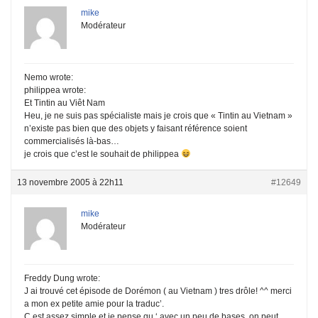
mike
Modérateur
Nemo wrote:
philippea wrote:
Et Tintin au Viêt Nam
Heu, je ne suis pas spécialiste mais je crois que « Tintin au Vietnam »
n’existe pas bien que des objets y faisant référence soient
commercialisés là-bas…
je crois que c’est le souhait de philippea
13 novembre 2005 à 22h11
#12649
mike
Modérateur
Freddy Dung wrote:
J ai trouvé cet épisode de Dorémon ( au Vietnam ) tres drôle! ^^ merci
a mon ex petite amie pour la traduc’.
C est assez simple et je pense qu ‘ avec un peu de bases, on peut