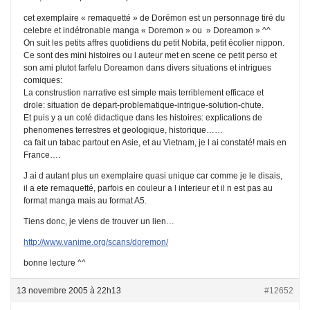
cet exemplaire « remaquetté » de Dorémon est un personnage tiré du
celebre et indétronable manga « Doremon » ou » Doreamon » ^^
On suit les petits affres quotidiens du petit Nobita, petit écolier nippon.
Ce sont des mini histoires ou l auteur met en scene ce petit perso et
son ami plutot farfelu Doreamon dans divers situations et intrigues
comiques:
La construstion narrative est simple mais terriblement efficace et
drole: situation de depart-problematique-intrigue-solution-chute.
Et puis y a un coté didactique dans les histoires: explications de
phenomenes terrestres et geologique, historique……
ca fait un tabac partout en Asie, et au Vietnam, je l ai constaté! mais en
France….
J ai d autant plus un exemplaire quasi unique car comme je le disais,
il a ete remaquetté, parfois en couleur a l interieur et il n est pas au
format manga mais au format A5.
Tiens donc, je viens de trouver un lien…
http://www.vanime.org/scans/doremon/
bonne lecture ^^
13 novembre 2005 à 22h13
#12652