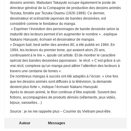
dessins animés. Matsutani Takayuki occupe également le poste de
directeur général de la Compagnie de production des dessins animés
Tezuka, fondée par Tezuka Osamu (1926-1989). Ce dernier,
dessinateur et scénariste japonais de bandes dessinées, est
considéré comme le fondateur du manga.
» Exprimer l’évolution des personnages de bande dessinée selon la
maturité des lecteurs permet d’en augmenter le nombre « , explique
Nakano Haruyuki, écrivain et dessinateur de mangas.
« Dragon ball, best seller des années 80, a été publié en 1984. En
1994, les lecteurs du premier tome, qui avaient alors 20 ans,
continuaient à le lire », ajoute cet artiste. Et de montrer le caractère
spécial des bandes dessinées japonaises : le récit. « C’est grâce à un
vrai récit, complexe qu’un manga peut attirer l’attention des lecteurs à
travers une centaine de tomes ».
De nombreux mangas à succès ont été adaptés à l’écran. « Une fois
que les dessins animés sont diffusés à la télévision, la demande
devient plus forte », indique l’écrivain Nakano Haruyuki.
Après le dessin animé, le filon continue d’être exploité. Suivent des
fictions, accompagnées de produits dérivés (vêtements, jeux vidéo,
bijoux, vaisselles…)
Source : je ne me rappelle plus – Courrier du Vietnam peut-être.
Auteur
Messages