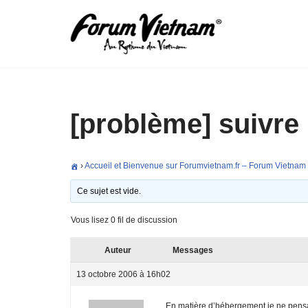
Aller
au
contenu
[problème] suivre 
›
Accueil et Bienvenue sur Forumvietnam.fr – Forum Vietnam
Ce sujet est vide.
Vous lisez 0 fil de discussion
Auteur
Messages
13 octobre 2006 à 16h02
En matière d’hébergement je ne pensai