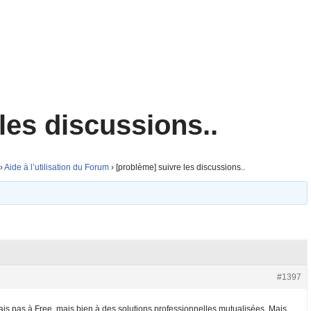
les discussions..
›
Aide à l’utilisation du Forum
›
[problème] suivre les discussions..
#1397
s pas à Free, mais bien à des solutions professionnelles mutualisées. Mais