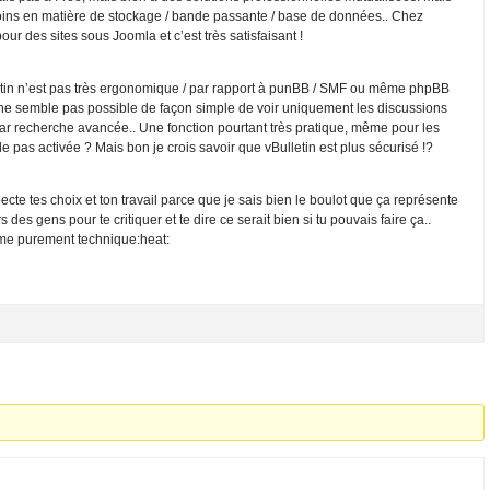
soins en matière de stockage / bande passante / base de données.. Chez
ur des sites sous Joomla et c’est très satisfaisant !
etin n’est pas très ergonomique / par rapport à punBB / SMF ou même phpBB
 il ne semble pas possible de façon simple de voir uniquement les discussions
ar recherche avancée.. Une fonction pourtant très pratique, même pour les
e pas activée ? Mais bon je crois savoir que vBulletin est plus sécurisé !?
ecte tes choix et ton travail parce que je sais bien le boulot que ça représente
rs des gens pour te critiquer et te dire ce serait bien si tu pouvais faire ça..
me purement technique:heat: