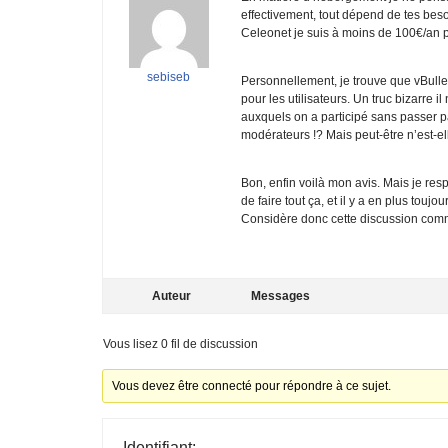
effectivement, tout dépend de tes be
Celeonet je suis à moins de 100€/an po
sebiseb
Personnellement, je trouve que vBull
pour les utilisateurs. Un truc bizarre
auxquels on a participé sans passer p
modérateurs !? Mais peut-être n’est-ell
Bon, enfin voilà mon avis. Mais je resp
de faire tout ça, et il y a en plus toujou
Considère donc cette discussion com
Auteur
Messages
Vous lisez 0 fil de discussion
Vous devez être connecté pour répondre à ce sujet.
Identifiant: