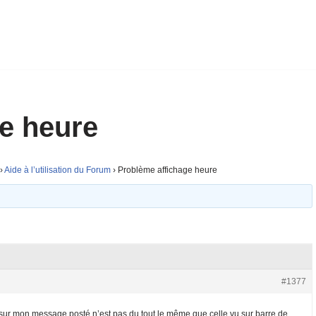
e heure
›
Aide à l’utilisation du Forum
›
Problème affichage heure
#1377
é sur mon message posté n’est pas du tout le même que celle vu sur barre de