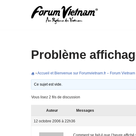
Aller
au
contenu
Problème affichag
›
Accueil et Bienvenue sur Forumvietnam.fr – Forum Vietnam
Ce sujet est vide.
Vous lisez 2 fils de discussion
Auteur
Messages
12 octobre 2006 à 22h36
Comment se fait-il que l’heure affich