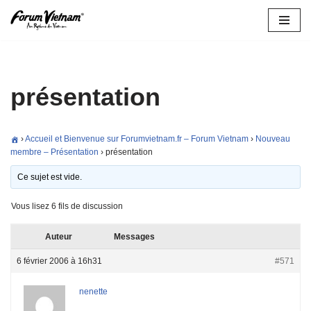
Aller
au
contenu
présentation
›
Accueil et Bienvenue sur Forumvietnam.fr – Forum Vietnam
›
Nouveau
membre – Présentation
›
présentation
Ce sujet est vide.
Vous lisez 6 fils de discussion
Auteur
Messages
6 février 2006 à 16h31
#571
nenette