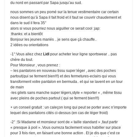
du nord en passant par Sapa jusqu’au sud.
nous sommes un peu pomé sur la tenue vestimentaire car certain
nous disent qu’à Sapa il fait froid et il faut se couvrir chaudement et
dans le sud il fera 35°
alors si vous pourriez nous aiguiller ce serait cool :jap:
:thanks: et a bientôt
Bonjour les jeunes mariés .. je sens que çà chauffe..
2 idées ou orientations
-1°:Vous allez chez
Lidl
pour acheter leur ligne sportswear .. pas
chère du tout.
Pour Monsieur , vous prenez :
– les pantalons en nouveau tissu super léger , avec des poches
partout(qui se ferment bien!!!) et des fermetures-eclairs qui vous
transforment votre pantalon en bermuda.. et qui se lavent en un tour
de main
-les gilets sans manche super légers,style « reporter « , même tissu
avec pleins de poches partout ( qui se ferment bien!!!)
+ un conseil gratuit : un caleçon long qui peut se porter avec n’importe
lequel des pantalons cités ci-dessus (en cas de léger froid)
-2° :Si Madame et monsieur sont de « taille standard » ,faut partir
« presque à poil »..Vous ourreza facilement vous habiller sur place
pour 3 fois rien, en faisant une bonne action . Et je dis que c’est ce