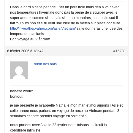
Dans le nord a cette periode il fait un peut froid mais rien a voir avec
nos temperatures hivernale donc pas la peine de s’equiper avec le
super anorak comme si tu allais skier au menuires, et dans le sud il
fait toujours bon et si tu veut une idee de la meteo sur place consulte
http://fr.weather.yahoo.com/asie/Vietnam/
sa te donneras une idee des
temperatures actuels.
Bon voyage au Việt Nam
6 février 2006 à 18h42
#16781
robin des bois
nenette wrote:
bonjour,
je me presente je m’appelle Nathalie mon mari et moi aimons l’Asie et
cette année nous partons en voyage de noce au Vietnam pendant 3
semaines et notre premier voyage en Asie enfin.
nous partons avec Asia le 23 fevrier nous faisons le circuit la
cordilliere intimiste