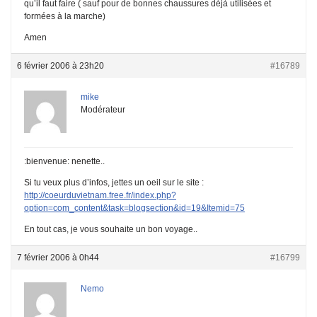
qu’il faut faire ( sauf pour de bonnes chaussures déjà utilisées et
formées à la marche)
Amen
6 février 2006 à 23h20
#16789
mike
Modérateur
:bienvenue: nenette..
Si tu veux plus d’infos, jettes un oeil sur le site :
http://coeurduvietnam.free.fr/index.php?
option=com_content&task=blogsection&id=19&Itemid=75
En tout cas, je vous souhaite un bon voyage..
7 février 2006 à 0h44
#16799
Nemo