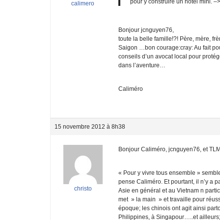
pour y construire un hotel mini. –
calimero
Bonjour jcnguyen76,
toute la belle famille!?! Père, mère, f
Saigon …bon courage:cray: Au fait pou
conseils d’un avocat local pour proté
dans l’aventure…
Caliméro
15 novembre 2012 à 8h38
Bonjour Caliméro, jcnguyen76, et TLM
« Pour y vivre tous ensemble » semble
pense Caliméro. Et pourtant, il n’y a 
christo
Asie en général et au Vietnam n partic
met » la main » et travaille pour réuss
époque; les chinois ont agit ainsi par
Philippines, à Singapour…..et ailleurs;