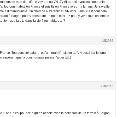
mme lors de mon deuxième voyage au VN. J’y étais allé avec ma soeur afin
J’ai toujours habité en France et suis tjs en France avec ma femme. Je travaille
 est manucuriste. On cherche à s’établir au VN d’ici 5 ans. c’est pour cela
terrain à Saigon pour y construire un hotel mini. –> pour y vivre tous ensemble
 toi , que fais tu dans la vie ? où habites tu ?
#152935
 France. Toujours celibataire, et j’aimerai m’installer au VN aussi sur le long
en esperant que la communaute puisse t’aider
#152963
i 5 ans. c’est pour cela qu’on achète avec la belle famille un terrain à Saigon