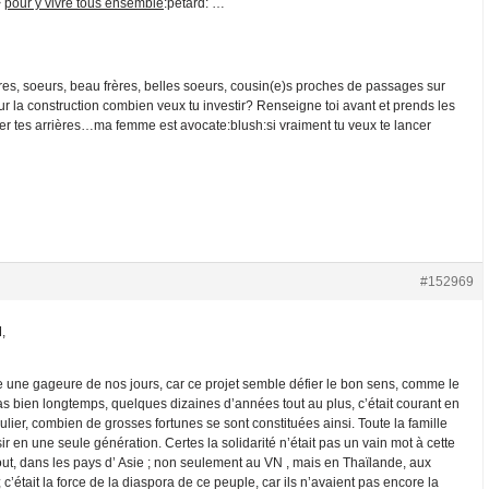
>
pour y vivre tous ensemble
:petard: …
rères, soeurs, beau frères, belles soeurs, cousin(e)s proches de passages sur
r la construction combien veux tu investir? Renseigne toi avant et prends les
ger tes arrières…ma femme est avocate:blush:si vraiment tu veux te lancer
#152969
,
 une gageure de nos jours, car ce projet semble défier le bon sens, comme le
pas bien longtemps, quelques dizaines d’années tout au plus, c’était courant en
ulier, combien de grosses fortunes se sont constituées ainsi. Toute la famille
ir en une seule génération. Certes la solidarité n’était pas un vain mot à cette
tout, dans les pays d’ Asie ; non seulement au VN , mais en Thaïlande, aux
 c’était la force de la diaspora de ce peuple, car ils n’avaient pas encore la