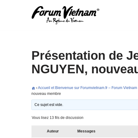
Aller
au
contenu
Présentation de J
NGUYEN, nouvea
›
Accueil et Bienvenue sur Forumvietnam.fr – Forum Vietnam
nouveau membre
Ce sujet est vide.
Vous lisez 13 fils de discussion
Auteur
Messages