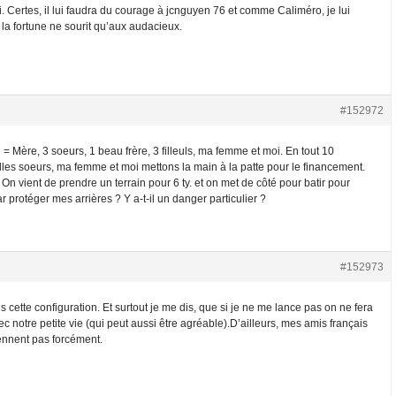
. Certes, il lui faudra du courage à jcnguyen 76 et comme Caliméro, je lui
la fortune ne sourit qu’aux audacieux.
#152972
 = Mère, 3 soeurs, 1 beau frère, 3 filleuls, ma femme et moi. En tout 10
es soeurs, ma femme et moi mettons la main à la patte pour le financement.
On vient de prendre un terrain pour 6 ty. et on met de côté pour batir pour
 protéger mes arrières ? Y a-t-il un danger particulier ?
#152973
 cette configuration. Et surtout je me dis, que si je ne me lance pas on ne fera
c notre petite vie (qui peut aussi être agréable).D’ailleurs, mes amis français
ennent pas forcément.