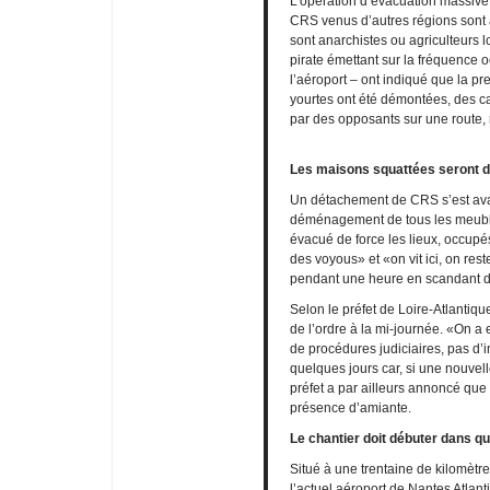
L’opération d’évacuation massive
CRS venus d’autres régions sont 
sont anarchistes ou agriculteurs
pirate émettant sur la fréquence 
l’aéroport – ont indiqué que la p
yourtes ont été démontées, des c
par des opposants sur une route, 
Les maisons squattées seront 
Un détachement de CRS s’est avan
déménagement de tous les meuble
évacué de force les lieux, occupé
des voyous» et «on vit ici, on reste
pendant une heure en scandant d
Selon le préfet de Loire-Atlantiqu
de l’ordre à la mi-journée. «On a
de procédures judiciaires, pas d’in
quelques jours car, si une nouvel
préfet a par ailleurs annoncé qu
présence d’amiante.
Le chantier doit débuter dans 
Situé à une trentaine de kilomètre
l’actuel aéroport de Nantes Atlan