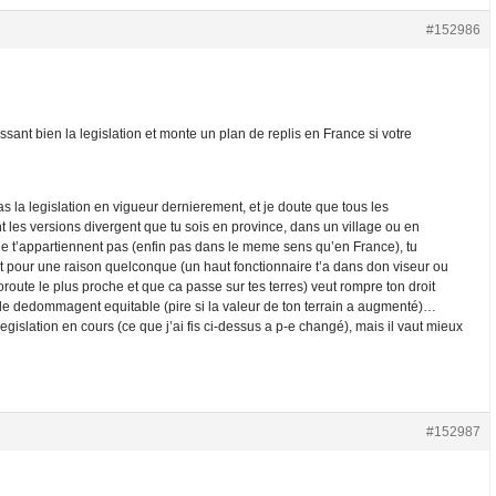
#152986
ssant bien la legislation et monte un plan de replis en France si votre
as la legislation en vigueur dernierement, et je doute que tous les
t les versions divergent que tu sois en province, dans un village ou en
 ne t’appartiennent pas (enfin pas dans le meme sens qu’en France), tu
Etat pour une raison quelconque (un haut fonctionnaire t’a dans don viseur ou
oroute le plus proche et que ca passe sur tes terres) veut rompre ton droit
ie de dedommagent equitable (pire si la valeur de ton terrain a augmenté)…
 legislation en cours (ce que j’ai fis ci-dessus a p-e changé), mais il vaut mieux
#152987