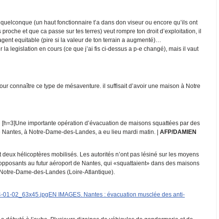
uelconque (un haut fonctionnaire t’a dans don viseur ou encore qu’ils ont
proche et que ca passe sur tes terres) veut rompre ton droit d’exploitation, il
ent equitable (pire si la valeur de ton terrain a augmenté)…
r la legislation en cours (ce que j’ai fis ci-dessus a p-e changé), mais il vaut
ur connaître ce type de mésaventure. il suffisait d’avoir une maison à Notre
[h=3]Une importante opération d’évacuation de maisons squattées par des
e Nantes, à Notre-Dame-des-Landes, a eu lieu mardi matin. |
AFP/DAMIEN
deux hélicoptères mobilisés. Les autorités n’ont pas lésiné sur les moyens
opposants au futur aéroport de Nantes, qui «squattaient» dans des maisons
à Notre-Dame-des-Landes (Loire-Atlantique).
EN IMAGES. Nantes : évacuation musclée des anti-