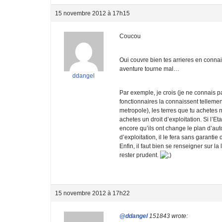
15 novembre 2012 à 17h15
Coucou
Oui couvre bien tes arrieres en connai
aventure tourne mal…
ddangel
Par exemple, je crois (je ne connais p
fonctionnaires la connaissent tellemen
metropole), les terres que tu achetes
achetes un droit d’exploitation. Si l’
encore qu’ils ont change le plan d’aut
d’exploitation, il le fera sans garant
Enfin, il faut bien se renseigner sur la
rester prudent.
15 novembre 2012 à 17h22
@ddangel
151843 wrote: