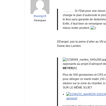
………… Si l’Etat pour une raison q
change le plan d’autoroute le plus 
thuong19
le fera sans garantie de dedommag
Participant
Enfin, il faut bien se renseigner su
mieux rester prudent.
DDangel, pas la peine d’aller au VN po
Dame des Landes.
opposants au projet d’aéroport d
MEYER
[/h]
Plus de 500 gendarmes et CRS et 
pour déloger ce mardi matin 150 
situées sur la zone du chantier, 
SUR LE MÊME SUJET
aéroport