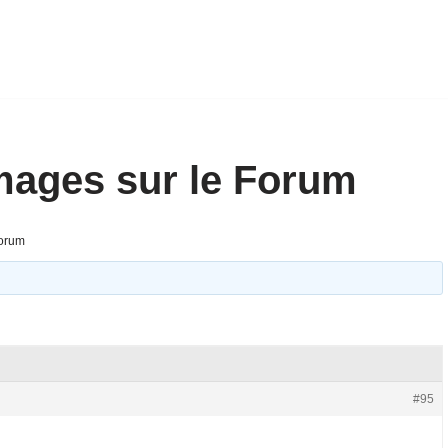
mages sur le Forum
Forum
#95