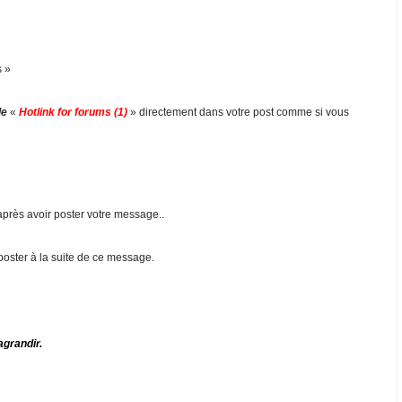
s »
de
«
Hotlink for forums (1)
» directement dans votre post comme si vous
près avoir poster votre message..
poster à la suite de ce message.
agrandir.