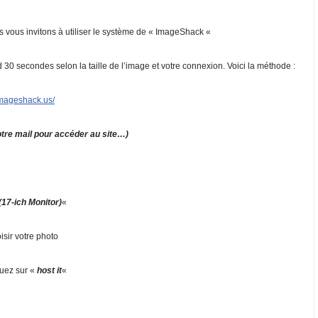
 vous invitons à utiliser le système de « ImageShack «
d 30 secondes selon la taille de l’image et votre connexion. Voici la méthode :
/imageshack.us/
otre mail pour accéder au site…)
(17-ich Monitor)
«
isir votre photo
quez sur «
host it
«