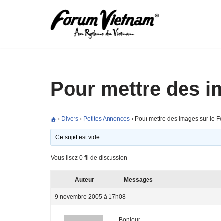
Aller
au
contenu
Pour mettre des i
›
Divers
›
Petites Annonces
›
Pour mettre des images sur le 
Ce sujet est vide.
Vous lisez 0 fil de discussion
Auteur
Messages
9 novembre 2005 à 17h08
Bonjour,