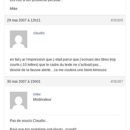
Mike
29 mai 2007 à 12h21
#36309
claudio
en fait j ai l’impression que c etait parce que j’ecrivais des titres trop
courts (-10 lettres) que le cadre du texte ne s’activait pas…
desole de la fausse alerte…ca me coutera une biere:kimouss:
30 mai 2007 à 15h01
#36387
mike
Modérateur
Pas de soucis Claudio..
Ravi que ton problème soit résolu..:icon40: