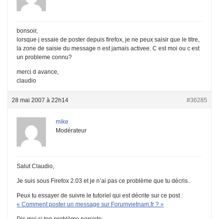
bonsoir,
lorsque j essaie de poster depuis firefox, je ne peux saisir que le titre,
la zone de saisie du message n est jamais activee. C est moi ou c est
un probleme connu?
merci d avance,
claudio
28 mai 2007 à 22h14
#36285
mike
Modérateur
Salut Claudio,
Je suis sous Firefox 2.03 et je n’ai pas ce problème que tu décris..
Peux tu essayer de suivre le tutoriel qui est décrite sur ce post :
« Comment poster un message sur Forumvietnam.fr ? »
Dis moi si ton problème persiste..