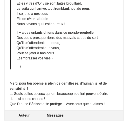
Et les vitres d’Orly se sont faites brouillard.
Le voilà qu’il arrive, tout tremblant, tout de peur,
Il se jette à nos cous
Et son c½ur cabriole
Nous savons qu’il est heureux !
Il y a des enfants-chiens dans ce monde-poubelle
Des petits presque-riens, des mauvais coups du sort
Qu’ils n’attendent que nous,
Qu’ils n’attendent que vous,
Pour se jeter à nos cous
Et embrasser vos vies »
…/…
Merci pour ton poème si plein de gentillesse, d’humanité, et de
sensibilité! !
… Seuls celles et ceux qui ont beaucoup souffert peuvent écrire
d’aussi belles choses !
Que Dieu te Bénisse et te protège… Avec ceux que tu aimes !
Auteur
Messages