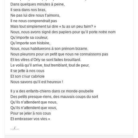
Dans quelques minutes à peine,
Il sera dans nos bras,
Ne pas lui dire nous t’aimons,
Il ne nous comprendrait pas
Mais tout simplement lui dire « tu as un peu faim? »
Nous, nous avons signé des papiers pour qu’il porte notre nom
Qu’importe sa couleur,
Qu’importe son histoire,
Nous, nous habituerons à son prénom bizarre.
Nous pleurons pour un petit que nous ne connaissons pas
Et les vitres d’Orly se sont faites brouillard.
Le voilà qu’il arrive, tout tremblant, tout de peur,
Il se jette à nos cous
Et son c½ur cabriole
Nous savons qu’il est heureux !
Il y a des enfants-chiens dans ce monde-poubelle
Des petits presque-riens, des mauvais coups du sort
Qu’ils n’attendent que nous,
Qu’ils n’attendent que vous,
Pour se jeter à nos cous
Et embrasser vos vies »
…/…