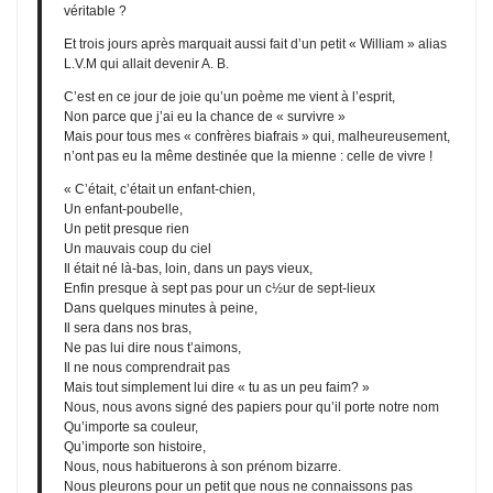
véritable ?
Et trois jours après marquait aussi fait d’un petit « William » alias
L.V.M qui allait devenir A. B.
C’est en ce jour de joie qu’un poème me vient à l’esprit,
Non parce que j’ai eu la chance de « survivre »
Mais pour tous mes « confrères biafrais » qui, malheureusement,
n’ont pas eu la même destinée que la mienne : celle de vivre !
« C’était, c’était un enfant-chien,
Un enfant-poubelle,
Un petit presque rien
Un mauvais coup du ciel
Il était né là-bas, loin, dans un pays vieux,
Enfin presque à sept pas pour un c½ur de sept-lieux
Dans quelques minutes à peine,
Il sera dans nos bras,
Ne pas lui dire nous t’aimons,
Il ne nous comprendrait pas
Mais tout simplement lui dire « tu as un peu faim? »
Nous, nous avons signé des papiers pour qu’il porte notre nom
Qu’importe sa couleur,
Qu’importe son histoire,
Nous, nous habituerons à son prénom bizarre.
Nous pleurons pour un petit que nous ne connaissons pas