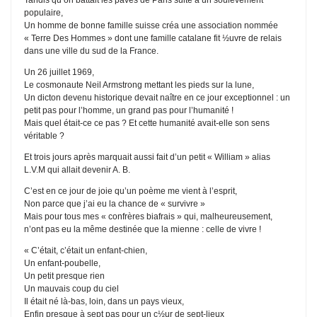
populaire,
Un homme de bonne famille suisse créa une association nommée
« Terre Des Hommes » dont une famille catalane fit ½uvre de relais
dans une ville du sud de la France.
Un 26 juillet 1969,
Le cosmonaute Neil Armstrong mettant les pieds sur la lune,
Un dicton devenu historique devait naître en ce jour exceptionnel : un
petit pas pour l’homme, un grand pas pour l’humanité !
Mais quel était-ce ce pas ? Et cette humanité avait-elle son sens
véritable ?
Et trois jours après marquait aussi fait d’un petit « William » alias
L.V.M qui allait devenir A. B.
C’est en ce jour de joie qu’un poème me vient à l’esprit,
Non parce que j’ai eu la chance de « survivre »
Mais pour tous mes « confrères biafrais » qui, malheureusement,
n’ont pas eu la même destinée que la mienne : celle de vivre !
« C’était, c’était un enfant-chien,
Un enfant-poubelle,
Un petit presque rien
Un mauvais coup du ciel
Il était né là-bas, loin, dans un pays vieux,
Enfin presque à sept pas pour un c½ur de sept-lieux