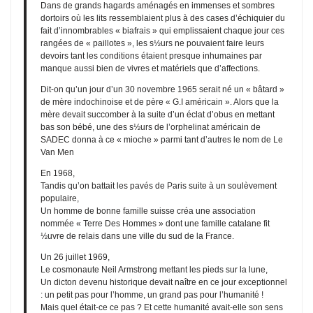
Dans de grands hagards aménagés en immenses et sombres
dortoirs où les lits ressemblaient plus à des cases d’échiquier du
fait d’innombrables « biafrais » qui emplissaient chaque jour ces
rangées de « paillotes », les s½urs ne pouvaient faire leurs
devoirs tant les conditions étaient presque inhumaines par
manque aussi bien de vivres et matériels que d’affections.
Dit-on qu’un jour d’un 30 novembre 1965 serait né un « bâtard »
de mère indochinoise et de père « G.I américain ». Alors que la
mère devait succomber à la suite d’un éclat d’obus en mettant
bas son bébé, une des s½urs de l’orphelinat américain de
SADEC donna à ce « mioche » parmi tant d’autres le nom de Le
Van Men
En 1968,
Tandis qu’on battait les pavés de Paris suite à un soulèvement
populaire,
Un homme de bonne famille suisse créa une association
nommée « Terre Des Hommes » dont une famille catalane fit
½uvre de relais dans une ville du sud de la France.
Un 26 juillet 1969,
Le cosmonaute Neil Armstrong mettant les pieds sur la lune,
Un dicton devenu historique devait naître en ce jour exceptionnel
: un petit pas pour l’homme, un grand pas pour l’humanité !
Mais quel était-ce ce pas ? Et cette humanité avait-elle son sens