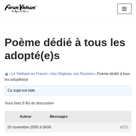
Aller
au
contenu
Poème dédié à tous les
adopté(e)s
›
Le Vietnam en France
›
Vos Origines, vos Racines
›
Poème dédié à tous
les adopté(e)s
Ce sujet est vide.
Vous lisez 6 fils de discussion
Auteur
Messages
20 novembre 2005 à 0h08
#251