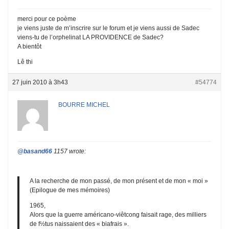
merci pour ce poème
je viens juste de m’inscrire sur le forum et je viens aussi de Sadec
viens-tu de l’orphelinat LA PROVIDENCE de Sadec?
A bientôt
Lê thi
27 juin 2010 à 3h43
#54774
BOURRE MICHEL
@basand66
1157 wrote:
A la recherche de mon passé, de mon présent et de mon « moi »
(Epilogue de mes mémoires)
1965,
Alors que la guerre américano-viêtcong faisait rage, des milliers
de f½tus naissaient des « biafrais ».