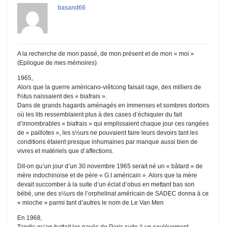
basand66
A la recherche de mon passé, de mon présent et de mon « moi »
(Epilogue de mes mémoires)
1965,
Alors que la guerre américano-viêtcong faisait rage, des milliers de
f½tus naissaient des « biafrais ».
Dans de grands hagards aménagés en immenses et sombres dortoirs
où les lits ressemblaient plus à des cases d’échiquier du fait
d’innombrables « biafrais » qui emplissaient chaque jour ces rangées
de « paillotes », les s½urs ne pouvaient faire leurs devoirs tant les
conditions étaient presque inhumaines par manque aussi bien de
vivres et matériels que d’affections.
Dit-on qu’un jour d’un 30 novembre 1965 serait né un « bâtard » de
mère indochinoise et de père « G.I américain ». Alors que la mère
devait succomber à la suite d’un éclat d’obus en mettant bas son
bébé, une des s½urs de l’orphelinat américain de SADEC donna à ce
« mioche » parmi tant d’autres le nom de Le Van Men
En 1968,
Tandis qu’on battait les pavés de Paris suite à un soulèvement