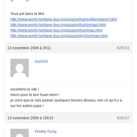
Tous est dans le titre
http://www.world-heritage-tour.org/asia/vn/halongBay/island.html
http://www.world-heritage-tour.org/asia/vn/hoiAn/map.html
http://www.world-heritage-tour.org/asia/vn/hue/map.html
http://www.world-heritage-tour.org/asia/vn/mySon/map.html
13 novembre 2006 à 2h11
#28151
loyd342
excellent ce site !
merci pour le lien hoan kiem !
je crois que je vais passer quelques heures dessus, voir ce qu’il y a
sur les autres pays !
13 novembre 2006 à 10h15
#28157
Freddy Dung